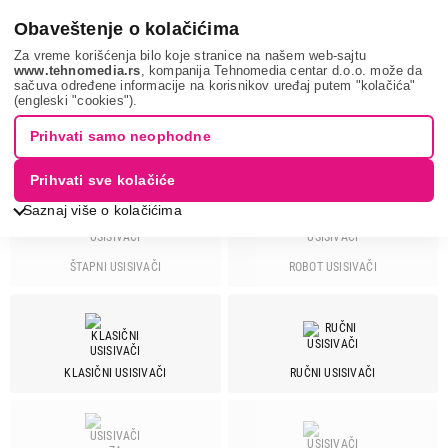
0
Obaveštenje o kolačićima
Za vreme korišćenja bilo koje stranice na našem web-sajtu
www.tehnomedia.rs
, kompanija Tehnomedia centar d.o.o. može da
sačuva određene informacije na korisnikov uređaj putem "kolačića"
Mali kućni aparati
Usisivači
LINEA
(engleski "cookies").
Prihvati samo neophodne
USISIVAČI - LINEA
Prihvati sve kolačiće
Saznaj više o kolačićima
ŠTAPNI USISIVAČI
ROBOT USISIVAČI
Cena
Cena od
Cena do
KLASIČNI USISIVAČI
RUČNI USISIVAČI
Brend
Arblue
2