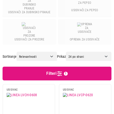
Ariete
4
Beko
26
USISIVAČI ZA PEPEO
USISIVAČI ZA DUBINSKO PRANJE
Beper
1
Black & decker
1
Bosch
57
Candy
1
OPREMA ZA USISIVAČE
USISIVAČI ZA PROZORE
Cecotec
23
Clatronic
3
Sortiranje
Prikaz
Deerma
15
Dreame
23
Dyson
13
Filteri
1
Ecg
2
Einhell
3
USISIVAC
USISIVAC
Electrolux
25
Gorenje
43
Hisense
3
Hoover
1