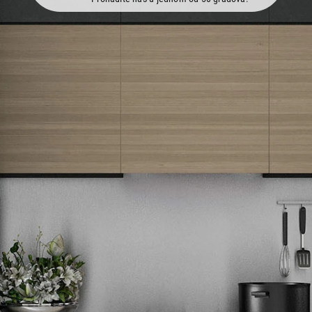
Newsletter
Prijavite se na naš newsletter i primajte preko emaila specijalne i
ekskluzivne ponude.
Tehnomedia
O nama