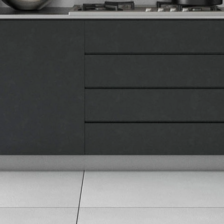
Naše prodavnice
Kontakt
Pravna lica
Pravila privatnosti
Karijera i zaposlenje
Informacije
Isporuka robe
Načini plaćanja
Uslovi korišćenja
Tax Free kupovina
Česta postavljana pitanja
eKatalog
Korisnički servis
Svi brendovi
Vraćanje robe