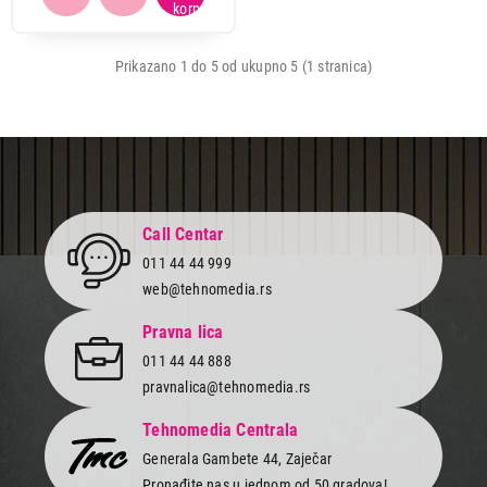
Ukupno u korpi:
0,00
Prikazano 1 do 5 od ukupno 5 (1 stranica)
Nastavi kupovinu
Završi kupovinu
Call Centar
011 44 44 999
web@tehnomedia.rs
Pravna lica
011 44 44 888
pravnalica@tehnomedia.rs
Tehnomedia Centrala
Generala Gambete 44, Zaječar
Pronađite nas u jednom od 50 gradova!