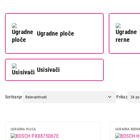
Ugradne ploče
Usisivači
Sortiranje
Prikaz
UGRADNA PLOCA
UGRADNA RERN