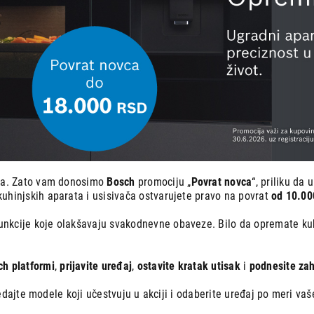
ija. Zato vam donosimo
Bosch
promociju „
Povrat novca
“, priliku da
hinjskih aparata i usisivača ostvarujete pravo na povrat
od 10.00
kcije koje olakšavaju svakodnevne obaveze. Bilo da opremate kuhinj
ch platformi
,
prijavite uređaj
,
ostavite kratak utisak
i
podnesite zah
gledajte modele koji učestvuju u akciji i odaberite uređaj po meri va