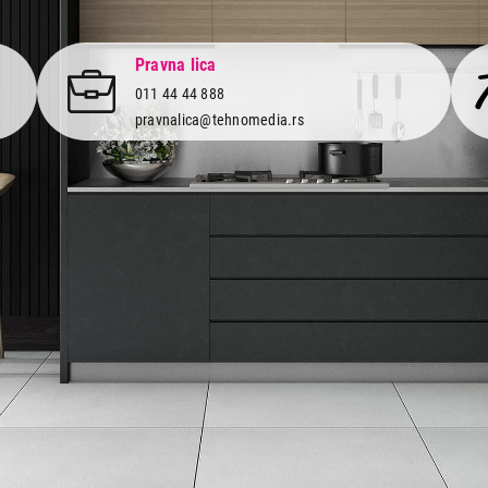
Pravna lica
011 44 44 888
pravnalica@tehnomedia.rs
Informacije
Korisnički
Isporuka robe
Svi brendo
Načini plaćanja
Vraćanje r
Uslovi korišćenja
Reklamacije
Tax Free kupovina
Pratite n
mrežama
Česta postavljana pitanja
eKatalog