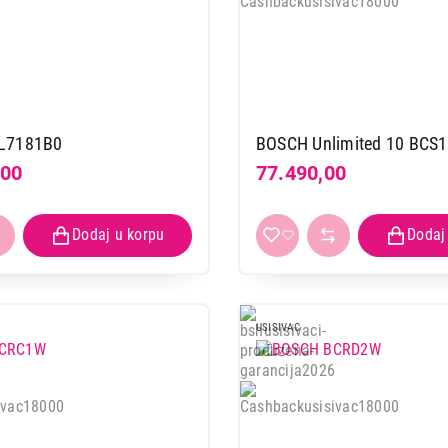
UGRADNE PLOČE
BOSCH PXX875D67E
Proizvod je dodat u korpu.
Ukupno u korpi:
0,00
L7181B0
BOSCH Unlimited 10 BC
,00
77.490,00
Nastavi kupovinu
Završi
USISIVAC