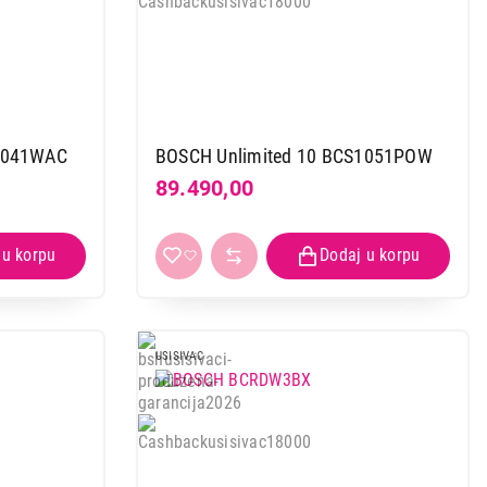
S1041WAC
BOSCH Unlimited 10 BCS1051POW
89.490,00
 kupovinu
USISIVAC