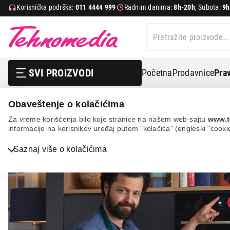
Korisnička podrška:
011 4444 999
Radnim danima:
8h-20h
, Subota:
9h
SVI PROIZVODI
Početna
Prodavnice
Prav
Bosch povrat novca – pam
Obaveštenje o kolačićima
Za vreme korišćenja bilo koje stranice na našem web-sajtu
www.t
informacije na korisnikov uređaj putem "kolačića" (engleski "cooki
Bela tehnika
Saznaj više o kolačićima
TV, audio, video i foto
IT & Gaming
Mobilni telefoni i tableti
Mali kućni aparati