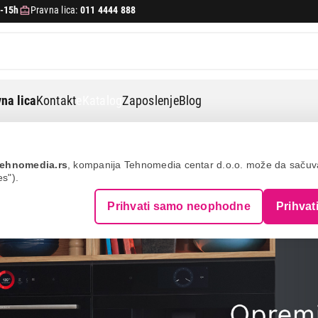
-15h
Pravna lica:
011 4444 888
na lica
Kontakt
eKatalog
Zaposlenje
Blog
etna kupovina uz vrhunske 
ehnomedia.rs
, kompanija Tehnomedia centar d.o.o. može da saču
es").
Prihvati samo neophodne
Prihvat