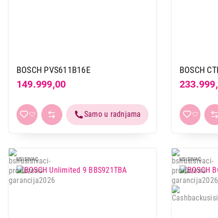
254.999,00
BOSCH PVS611B16E
BOSCH CT
149.999,00
233.999
USISIVAC
USISIVAC