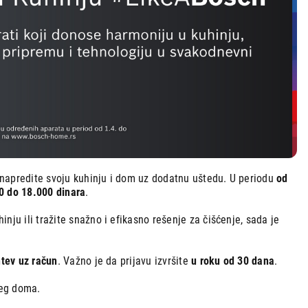
 unapredite svoju kuhinju i dom uz dodatnu uštedu. U periodu
od
0 do 18.000 dinara
.
u ili tražite snažno i efikasno rešenje za čišćenje, sada je
tev uz račun
. Važno je da prijavu izvršite
u roku od 30 dana
.
šeg doma.