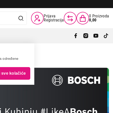
Prijava
0
Proizvoda
Registracija
0,00
aparate
va određene
i sve kolačiće