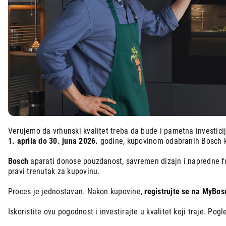
Mali kuhinjski aparati
Grejanje i hlađenje
Nega tela, lepota i zdravlje
Sport i putovanje
Sve za kuću i baštu
Vesa
Verujemo da vrhunski kvalitet treba da bude i pametna investic
1. aprila do 30. juna 2026.
godine, kupovinom odabranih Bosch ku
Bosch
aparati donose pouzdanost, savremen dizajn i napredne fun
pravi trenutak za kupovinu.
Proces je jednostavan. Nakon kupovine,
registrujte se na MyBos
Iskoristite ovu pogodnost i investirajte u kvalitet koji traje. Po