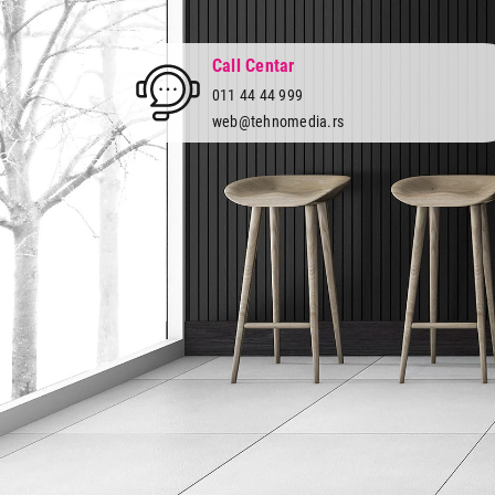
Call Centar
011 44 44 999
web@tehnomedia.rs
Tehnomedia
O nama
Naše prodavnice
Kontakt
Pravna lica
Pravila privatnosti
Karijera i zaposlenje