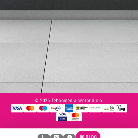
Tax Free kupovina
Česta postavljana pitanja
eKatalog
Korisnički servis
Svi brendovi
Vraćanje robe
Reklamacije i servis
Pratite nas na društvenim mrežama
© 2026 Tehnomedia centar d.o.o.
BLOG