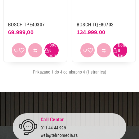
Boja
crna
1
inox
1
inox-crna
1
BOSCH TPE40307
BOSCH TQE80703
titanijum
1
69.999,00
134.999,00
Obriši filtere
Primeni filtere
59.999,00
APARATI ZA ESPRESSO KAFU
BOSCH TIE20504
Prikazano 1 do 4 od ukupno 4 (1 stranica)
Proizvod je dodat u korpu.
Ukupno u korpi:
0,00
Nastavi kupovinu
Call Centar
011 44 44 999
web@tehnomedia.rs