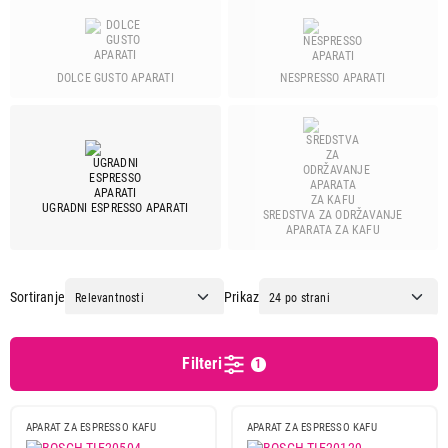
Bauer
1
Beko
6
Bosch
4
DOLCE GUSTO APARATI
NESPRESSO APARATI
Cecotec
6
Delonghi
26
Electrolux
4
Gorenje
2
Krups
22
UGRADNI ESPRESSO APARATI
SREDSTVA ZA ODRŽAVANJE
Miele
4
APARATA ZA KAFU
Nespresso
16
Philips
11
Sortiranje
Prikaz
Sencor
1
Siemens
3
Wmf
1
Filteri
1
Xiaomi
1
APARAT ZA ESPRESSO KAFU
APARAT ZA ESPRESSO KAFU
Pritisak pumpe