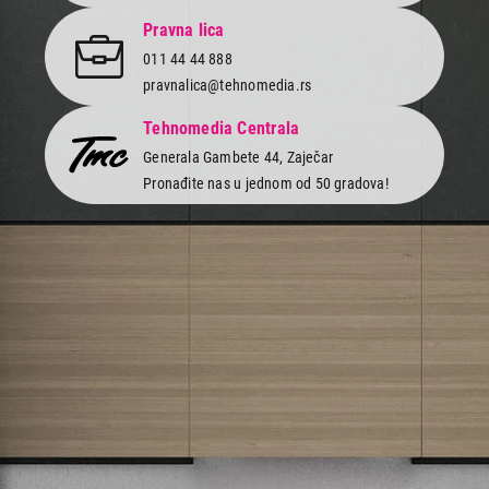
Završi kupovinu
Pravna lica
011 44 44 888
pravnalica@tehnomedia.rs
Tehnomedia Centrala
Generala Gambete 44, Zaječar
Pronađite nas u jednom od 50 gradova!
Newsletter
Prijavite se na naš newsletter i primajte preko emaila specijalne i
ekskluzivne ponude.