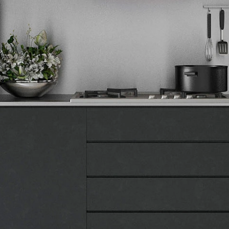
Tehnomedia
O nama
Naše prodavnice
Kontakt
Pravna lica
Pravila privatnosti
Karijera i zaposlenje
Informacije
Isporuka robe
Načini plaćanja
Uslovi korišćenja