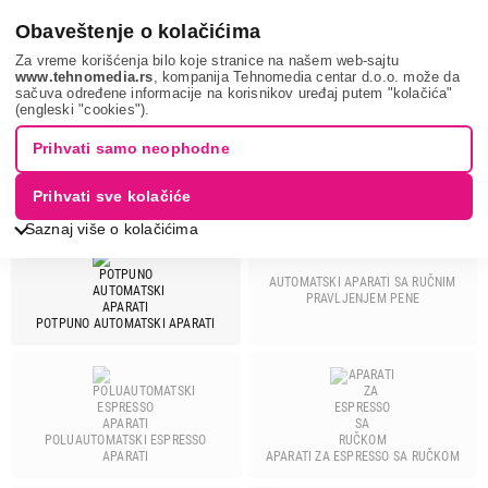
0
Obaveštenje o kolačićima
Za vreme korišćenja bilo koje stranice na našem web-sajtu
www.tehnomedia.rs
, kompanija Tehnomedia centar d.o.o. može da
sačuva određene informacije na korisnikov uređaj putem "kolačića"
Mali kuhinjski aparati
Aparati za espresso kafu
BOSCH
(engleski "cookies").
Prihvati samo neophodne
APARATI ZA ESPRESSO KAFU -
BOSCH
Prihvati sve kolačiće
Saznaj više o kolačićima
AUTOMATSKI APARATI SA RUČNIM
PRAVLJENJEM PENE
Cena
POTPUNO AUTOMATSKI APARATI
Cena od
Cena do
POLUAUTOMATSKI ESPRESSO
Brend
APARATI ZA ESPRESSO SA RUČKOM
APARATI
Ariete
7