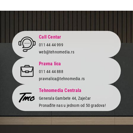
Call Centar
011 44 44 999
web@tehnomedia.rs
Pravna lica
011 44 44 888
pravnalica@tehnomedia.rs
Tehnomedia Centrala
Generala Gambete 44, Zaječar
Pronađite nas u jednom od 50 gradova!