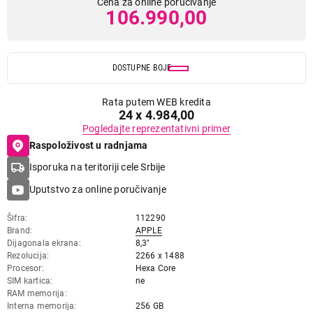
Cena za online poručivanje
106.990,00
DOSTUPNE BOJE
Rata putem WEB kredita
24 x 4.984,00
Pogledajte reprezentativni primer
Raspoloživost u radnjama
Isporuka na teritoriji cele Srbije
Uputstvo za online poručivanje
Šifra
112290
Brand
APPLE
Dijagonala ekrana
8,3"
Rezolucija
2266 x 1488
Procesor
Hexa Core
SIM kartica
ne
RAM memorija
Interna memorija
256 GB