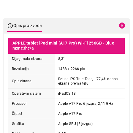
Opis proizvoda
APPLE tablet iPad mini (A17 Pro) Wi-Fi 256GB - Blue
mxnc3hc/a
Dijagonala ekrana
8,3"
Rezolucija
1488 x 2266 pix
Retina IPS True Tone, ~77,4% odnos
Opis ekrana
ekrana prema telu
Operativni sistem
iPadOS 18
Procesor
Apple A17 Pro 6 jezgra, 2,11 GHz
Čipset
Apple A17 Pro
Grafika
Apple GPU (5 jezgra)