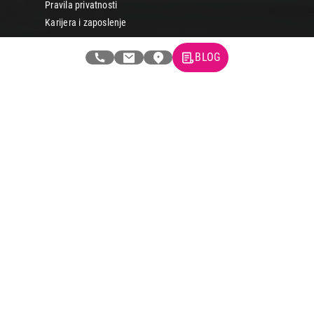
Pravila privatnosti
Karijera i zaposlenje
BLOG
Informacije
Isporuka robe
Načini plaćanja
Uslovi korišćenja
Tax Free kupovina
Česta postavljana pitanja
eKatalog
Korisnički servis
Svi brendovi
Vraćanje robe
Reklamacije i servis
Pratite nas na društvenim mrežama