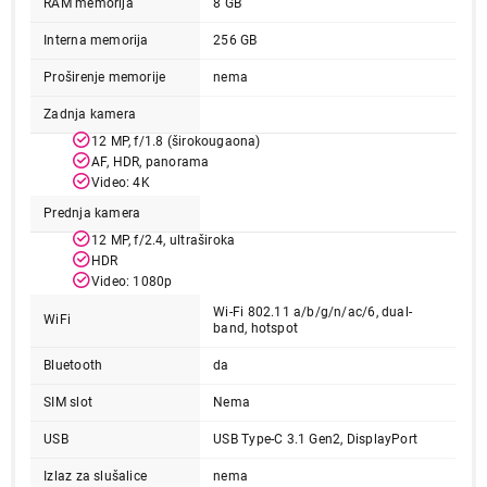
RAM memorija
8 GB
Interna memorija
256 GB
Proširenje memorije
nema
Zadnja kamera
12 MP, f/1.8 (širokougaona)
AF, HDR, panorama
Video: 4K
Prednja kamera
12 MP, f/2.4, ultraširoka
106.990,00
HDR
TABLETI
APPLE iPad mini (A17 Pro) Wi-Fi 256GB -
Video: 1080p
Blue mxnc3hc/a
Wi-Fi 802.11 a/b/g/n/ac/6, dual-
WiFi
band, hotspot
Proizvod je dodat u korpu.
Bluetooth
da
Ukupno u korpi:
0,00
SIM slot
Nema
USB
USB Type-C 3.1 Gen2, DisplayPort
Nastavi kupovinu
Izlaz za slušalice
nema