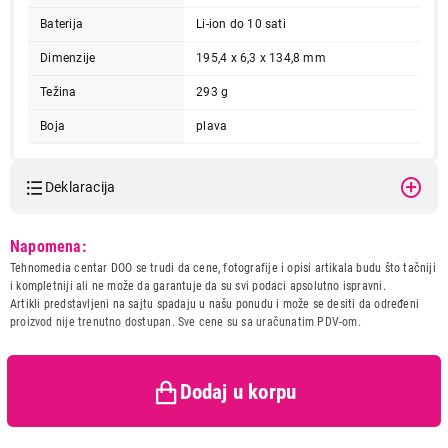
Baterija
Li-ion do 10 sati
Završi kupovinu
Dimenzije
195,4 x 6,3 x 134,8 mm
Težina
293 g
Boja
plava
Deklaracija
Model:
APPLE iPad mini (A17 Pro)
Napomena:
Wi-Fi 256GB - Blue
Tehnomedia centar DOO se trudi da cene, fotografije i opisi artikala budu što tačniji
mxnc3hc/a
i kompletniji ali ne može da garantuje da su svi podaci apsolutno ispravni.
Naziv i vrsta robe:
TABLET
Artikli predstavljeni na sajtu spadaju u našu ponudu i može se desiti da određeni
Uvoznik:
Tehnomedia Centar doo
proizvod nije trenutno dostupan. Sve cene su sa uračunatim PDV-om.
Zemlja porekla:
Kina
Prava potrošača:
Zagarantovana sva prava
kupaca po osnovu zakona o
Dodaj u korpu
zaštiti potrošača