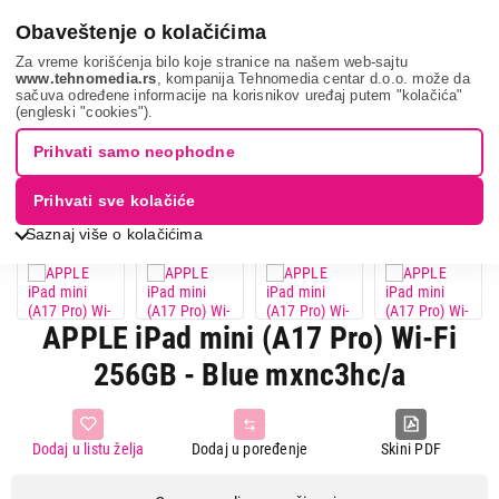
0
Obaveštenje o kolačićima
Za vreme korišćenja bilo koje stranice na našem web-sajtu
www.tehnomedia.rs
, kompanija Tehnomedia centar d.o.o. može da
sačuva određene informacije na korisnikov uređaj putem "kolačića"
Mobilni telefoni i tableti
Tablet računari
Ipad računari
(engleski "cookies").
Apple ipad mini...
Prihvati samo neophodne
Prihvati sve kolačiće
Saznaj više o kolačićima
APPLE iPad mini (A17 Pro) Wi-Fi
256GB - Blue mxnc3hc/a
Dodaj u listu želja
Dodaj u poređenje
Skini PDF