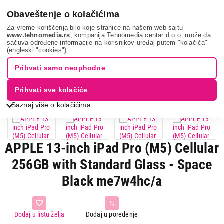
0
Obaveštenje o kolačićima
Za vreme korišćenja bilo koje stranice na našem web-sajtu
www.tehnomedia.rs
, kompanija Tehnomedia centar d.o.o. može da
sačuva određene informacije na korisnikov uređaj putem "kolačića"
Apple 13-inch i...
(engleski "cookies").
Prihvati samo neophodne
Prihvati sve kolačiće
Saznaj više o kolačićima
APPLE 13-inch iPad Pro (M5) Cellular
256GB with Standard Glass - Space
Black me7w4hc/a
Dodaj u listu želja
Dodaj u poređenje