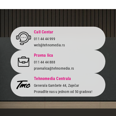
Dimenzije
281,6 x 215,5 x 5,1 mm
Težina
582 g
Boja
crna (Space Black)
Call Centar
011 44 44 999
web@tehnomedia.rs
Pravna lica
011 44 44 888
pravnalica@tehnomedia.rs
Tehnomedia Centrala
Generala Gambete 44, Zaječar
Pronađite nas u jednom od 50 gradova!