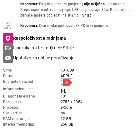
Napomena:
Punjač (uređaj za punjenje)
nije uključen
u pakovanje.
Preporučeni uređaj za punjenje: USB punjač snage 30W. Preporučene
punjače možete pogledati na stranici
Punjači
.
15 -
Napomena:
Ovaj uređaj podržava USB PD brzo punjenje.
45W
USB PD
Raspoloživost u radnjama
Isporuka na teritoriji cele Srbije
Uputstvo za online poručivanje
Šifra
131009
Brand
APPLE
Energetski razred:
Informacioni list
Dijagonala ekrana
13"
Rezolucija
2752 x 2064
Procesor
9-Core
SIM kartica
da
RAM memorija
12 GB
Interna memorija
256 GB