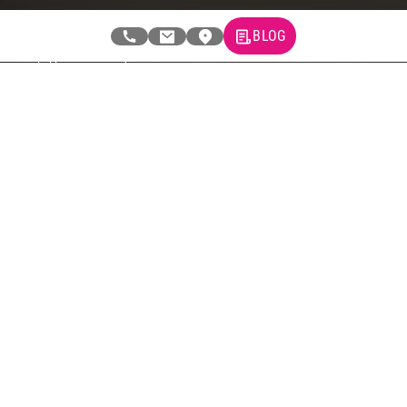
Newsletter
BLOG
Prijavite se na naš newsletter i primajte preko emaila specijalne i
ekskluzivne ponude.
Tehnomedia
O nama
Naše prodavnice
Kontakt
Pravna lica