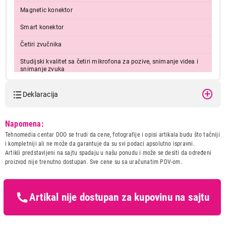
Magnetic konektor
Smart konektor
Četiri zvučnika
Studijski kvalitet sa četiri mikrofona za pozive, snimanje videa i
snimanje zvuka
FACE ID otključavanje
Deklaracija
Apple Pay
Model:
APPLE 13-inch iPad Pro (M5)
Siri
Napomena:
Cellular 256GB with Standard
Tehnomedia centar DOO se trudi da cene, fotografije i opisi artikala budu što tačniji
Glass - Space Black
Podržani formati
i kompletniji ali ne može da garantuje da su svi podaci apsolutno ispravni.
me7w4hc/a
video: HEVC, H.264, AV1, and ProRes, HDR with Dolby
Artikli predstavljeni na sajtu spadaju u našu ponudu i može se desiti da određeni
Naziv i vrsta robe:
TABLET
Vision, HDR10+/HDR10, and HLG
proizvod nije trenutno dostupan. Sve cene su sa uračunatim PDV-om.
audio: AAC, MP3, Apple Lossless, FLAC, Dolby Digital,
Uvoznik:
Tehnomedia centar doo
Dolby Digital Plus, and Dolby Atmos
Zemlja porekla:
Kina
Operativna
0° do 35° C
Prava potrošača:
Zagarantovana sva prava
Artikal nije dostupan za kupovinu na sajtu
temperatura
kupaca po osnovu zakona o
zaštiti potrošača
Baterija
38,99 Wh