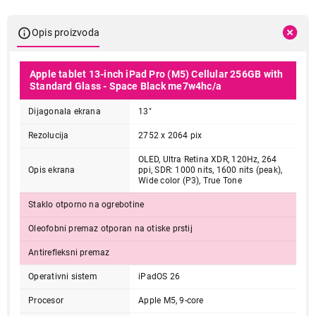
Opis proizvoda
Apple tablet 13-inch iPad Pro (M5) Cellular 256GB with
Standard Glass - Space Black me7w4hc/a
Dijagonala ekrana
13"
Rezolucija
2752 x 2064 pix
OLED, Ultra Retina XDR, 120Hz, 264
Opis ekrana
ppi, SDR: 1000 nits, 1600 nits (peak),
Wide color (P3), True Tone
Staklo otporno na ogrebotine
Oleofobni premaz otporan na otiske prstij
Antirefleksni premaz
Operativni sistem
iPadOS 26
Procesor
Apple M5, 9-core