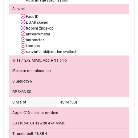
Auto image stabilization
Senzori
Završi kupovinu
Face ID
LiDAR skener
troosni žiroskop
akcelerometar
barometar
kompas
senzori ambijentalne svetlosti
WiFi 7 2x2 MIMO, Apple N1 chip
iBeacon microlocation
Bluetooth 6
GPS/GNSS
SIM slot
eSIM (5G)
Apple C1X cellular modem
5G (sub‑6 GHz) with 4x4 MIMO
Thunderbolt / USB 4