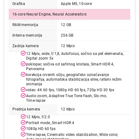
Grafika
Apple M5, 10-core
16-core Neural Engine, Neural Accelerators
RAM memorija
12 GB
Interna memorija
256 GB
Zadnja kamera
12 Mpix
12 Mpix, wide, f/1,8, Autofocus, sočivo sa pet elemenata,
Digital zoom 5x
247.990,00
poklopac sočiva od safirnog kristala, Smart HDR 4,
TABLETI
Panorama
APPLE 13-inch iPad Pro (M5) Cellular
korekcija crvenih očiju, geografsko označavanje
256GB with Standard Glass - Space Black
fotografija, automatska stabilizacija slike, rafalni režim
snimanja
me7w4hc/a
video: 4K 60 fps, 1080p HD 60 fps, 720p HD 30 fps
Proizvod je dodat u korpu.
Audio zoom, Adaptive True Tone flash, Slo‑mo,
Time‑lapse
Prednja kamera
12 Mpix
Ukupno u korpi:
0,00
12 Mpix, f/2.0
Portrait mode, Smart HDR 4
1080p HD 60 fps
Nastavi kupovinu
Time‑lapse, Cinematic video stabilization, Wide color,