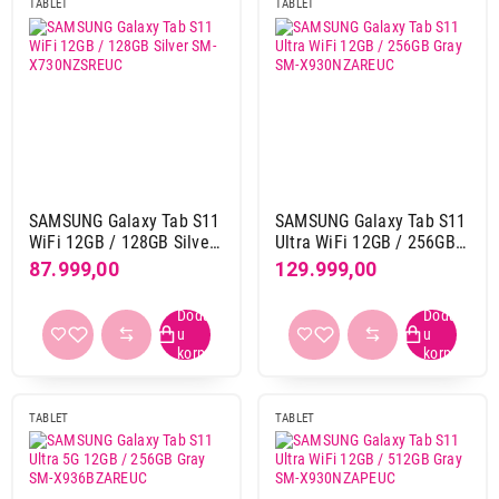
TABLET
TABLET
Boja
bela
4
Nastavi kupovinu
bež
2
crna
19
crno ljubičasta
1
Završi kupovinu
crvena
1
crveno-ljubičasta
1
SAMSUNG Galaxy Tab S11
SAMSUNG Galaxy Tab S11
ljubicasta
8
WiFi 12GB / 128GB Silver
Ultra WiFi 12GB / 256GB
SM-X730NZSREUC
Gray SM-X930NZAREUC
plava
25
87.999,00
129.999,00
roze
3
siva
80
srebrna
11
zelena
7
zlatna
4
TABLET
TABLET
žuta
3