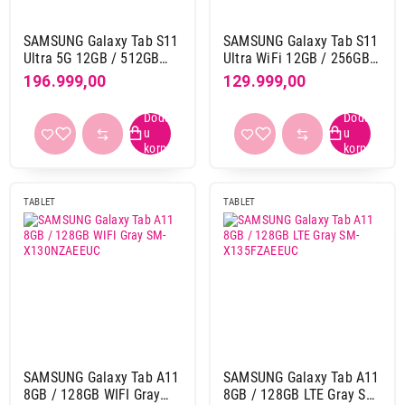
od 7000 mAh do 8000 mAh
37
od 8000 mAh do 9000 mAh
18
SAMSUNG Galaxy Tab S11
SAMSUNG Galaxy Tab S11
od 9000 mAh
55
Ultra 5G 12GB / 512GB
Ultra WiFi 12GB / 256GB
Gray SM-X936BZAPEUC
Silver SM-X930NZSREUC
196.999,00
129.999,00
Primeni filtere
TABLET
TABLET
SAMSUNG Galaxy Tab A11
SAMSUNG Galaxy Tab A11
8GB / 128GB WIFI Gray
8GB / 128GB LTE Gray SM-