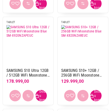
10,95"
1
11"
52
11,2"
12
TABLET
TABLET
11,5"
3
12,1"
10
12,2"
3
12,4"
1
13"
17
13.1"
1
13.5"
2
SAMSUNG S10 Ultra 12GB
SAMSUNG S10+ 12GB /
14,6"
6
/ 512GB WiFi Moonstone
256GB WiFi Moonstone
6"
3
Blue SM-X920NZAPEUC
Blue SM-X820NZAREUC
178.999,00
129.999,00
6,8"
1
7"
3
8"
1
8,3"
7
8.68"
5