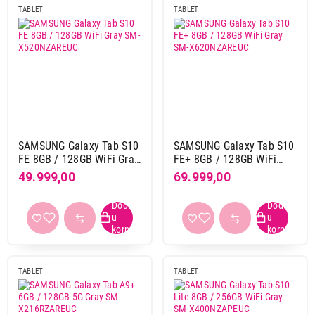
TABLET
TABLET
8.7"
9
9,7"
7
Rezolucija
1280 x 800
13
1280 x 880
3
1340 x 800
14
SAMSUNG Galaxy Tab S10
SAMSUNG Galaxy Tab S10
1448 x 1072
1
FE 8GB / 128GB WiFi Gray
FE+ 8GB / 128GB WiFi
1680 x 1264
1
SM-X520NZAREUC
Gray SM-X620NZAREUC
49.999,00
69.999,00
1920 x 1080
1
1920 x 1200
12
2000 x 1200
1
2048 x 1280
7
2112 x 1320
6
TABLET
TABLET
2266 x 1488
7
2304 x 1440
2
2360 x 1640
24