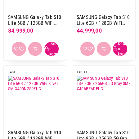
9-core
4
Hexa core
7
SAMSUNG Galaxy Tab S10
SAMSUNG Galaxy Tab S10
Octa core
126
Lite 6GB / 128GB WiFi
Lite 6GB / 128GB WiFi
Quad core
15
Gray SM-X400NZAREUC
Red SM-X400NZRREUC
34.999,00
44.999,00
SIM kartica
da
46
ne
112
TABLET
TABLET
RAM memorija
12 GB
50
2 GB
3
3 GB
3
4 GB
40
6 GB
26
8 GB
40
SAMSUNG Galaxy Tab S10
SAMSUNG Galaxy Tab S10
Lite 6GB / 128GB WiFi
Lite 8GB / 256GB 5G Gray