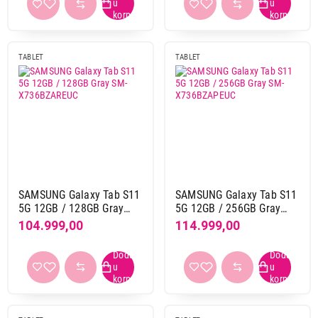
5 Mpix
11
50 Mpix
5
8 Mpix
59
TABLET
TABLET
Prednja kamera
0,3 Mpix
1
12 + 12 Mpix
6
12 Mpix
58
12,0 Mpix
1
13 Mpix
6
SAMSUNG Galaxy Tab S11
SAMSUNG Galaxy Tab S11
16 Mpix
1
5G 12GB / 128GB Gray
5G 12GB / 256GB Gray
79.999,00
2 Mpix
8
SM-X736BZAREUC
SM-X736BZAPEUC
104.999,00
114.999,00
TABLETI
SAMSUNG Galaxy Tab S9 WiFi
32 Mpix
4
12GB/256GB Gray SM-X710NZAEEUC
5 Mpix
54
Proizvod je dodat u korpu.
50 Mpix
1
8 Mpix
19
Ukupno u korpi:
0,00