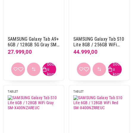
2400 x 1600
3
2420 x 1668
3
2456 x 1600
1
2480 x 1860
1
SAMSUNG Galaxy Tab A9+
SAMSUNG Galaxy Tab S10
2508 x 1504
2
6GB / 128GB 5G Gray SM-
Lite 8GB / 256GB WiFi
2560 x 1600
23
X216RZAREUC
Gray SM-X400NZAPEUC
27.999,00
44.999,00
2732 x 2048
15
2752 x 2064
1
2800 x 1752
1
2880 x 1800
1
2960 x 1848
7
TABLET
TABLET
300
1
3200 x 2136
12
Procesor
5-core
10