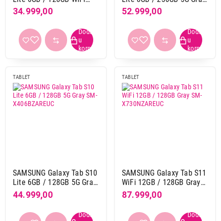
Silver SM-X400NZSREUC
SM-X406BZAPEUC
Interna memorija
34.999,00
52.999,00
128 GB
78
16 GB
3
256 GB
44
32 GB
7
512 GB
13
TABLET
TABLET
64 GB
21
Zadnja kamera
108 + 20 Mpix
1
12 Mpix
50
13 + 8 Mpix
11
13 Mpix
15
SAMSUNG Galaxy Tab S10
SAMSUNG Galaxy Tab S11
16 Mpix
4
Lite 6GB / 128GB 5G Gray
WiFi 12GB / 128GB Gray
2 Mpix
1
SM-X406BZAREUC
SM-X730NZAREUC
44.999,00
87.999,00
20 + 16 Mpix
1
48 Mpix
1