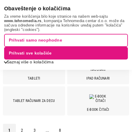
0
Obaveštenje o kolačićima
Za vreme korišćenja bilo koje stranice na našem web-sajtu
www.tehnomedia.rs
, kompanija Tehnomedia centar d.o.o. može da
sačuva određene informacije na korisnikov uređaj putem "kolačića"
Mobilni telefoni i tableti
Tablet računari
(engleski "cookies").
TABLET RAČUNARI
Prihvati samo neophodne
Prihvati sve kolačiće
Saznaj više o kolačićima
TABLETI
IPAD RAČUNARI
Cena
Cena od
Cena do
TABLET RAČUNARI ZA DECU
E-BOOK ČITAČI
Brend
Acer
1
1
2
3
...
8