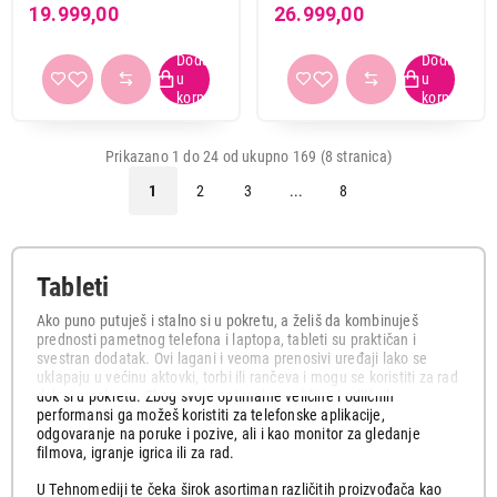
SM-X130NZAEEUC
X135FZAEEUC
19.999,00
26.999,00
Prikazano 1 do 24 od ukupno 169 (8 stranica)
1
2
3
...
8
Tableti
Ako puno putuješ i stalno si u pokretu, a želiš da kombinuješ
prednosti pametnog telefona i laptopa, tableti su praktičan i
svestran dodatak. Ovi lagani i veoma prenosivi uređaji lako se
uklapaju u većinu aktovki, torbi ili rančeva i mogu se koristiti za rad
dok si u pokretu. Zbog svoje optimalne veličine i odličnih
performansi ga možeš koristiti za telefonske aplikacije,
odgovaranje na poruke i pozive, ali i kao monitor za gledanje
filmova, igranje igrica ili za rad.
U Tehnomediji te čeka širok asortiman različitih proizvođača kao