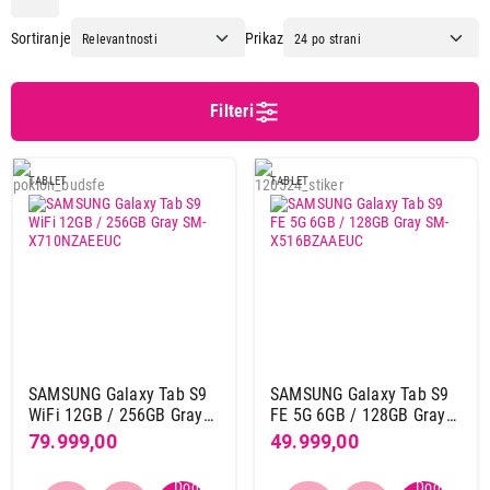
Amazon
5
Sortiranje
Prikaz
Apple
50
Blackview
22
Honor
8
Filteri
Huawei
2
Lenovo
8
TABLET
TABLET
Meanit
3
Onyx
3
Redline
3
Samsung
28
Xiaomi
36
Dijagonala ekrana
10,1"
15
SAMSUNG Galaxy Tab S9
SAMSUNG Galaxy Tab S9
WiFi 12GB / 256GB Gray
FE 5G 6GB / 128GB Gray
10,3"
1
SM-X710NZAEEUC
SM-X516BZAAEUC
79.999,00
49.999,00
10,36"
1
10,9"
8