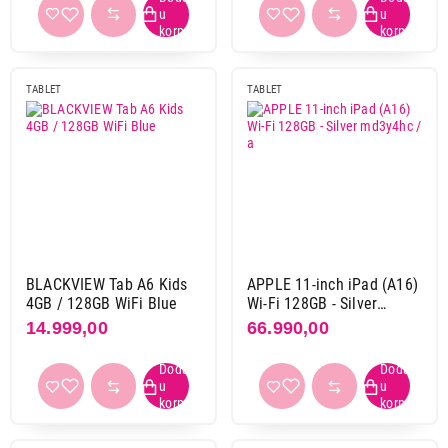
10,95"
1
11"
56
11,2"
13
TABLET
TABLET
11,5"
3
12,1"
10
12,2"
3
12,4"
1
13"
18
13.1"
2
13.5"
2
BLACKVIEW Tab A6 Kids
APPLE 11-inch iPad (A16)
14,6"
6
4GB / 128GB WiFi Blue
Wi-Fi 128GB - Silver
6"
4
md3y4hc / a
14.999,00
66.990,00
6,8"
1
7"
3
8"
1
8,3"
9
8.68"
5