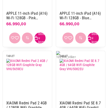
9-core
6
Hexa core
9
APPLE 11-inch iPad (A16)
APPLE 11-inch iPad (A16)
Octa core
131
Wi-Fi 128GB - Pink
Wi-Fi 128GB - Blue
Quad core
15
md4e4hc / a
md4a4hc / a
66.990,00
66.990,00
SIM kartica
da
49
ne
119
TABLET
TABLET
RAM memorija
12 GB
55
2 GB
3
3 GB
3
4 GB
41
6 GB
27
8 GB
43
XIAOMI Redmi Pad 2 4GB
XIAOMI Redmi Pad SE 8.7
/ 128GB WiFi Graphite
4GB / 64GB WiFi Graphite