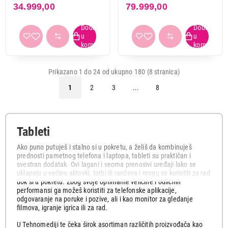
Gray SM-X400NZAREUC
SM-X710NZAEEUC
34.999,00
79.999,00
Prikazano 1 do 24 od ukupno 180 (8 stranica)
1
2
3
...
8
Tableti
Ako puno putuješ i stalno si u pokretu, a želiš da kombinuješ
prednosti pametnog telefona i laptopa, tableti su praktičan i
svestran dodatak. Ovi lagani i veoma prenosivi uređaji lako se
uklapaju u većinu aktovki, torbi ili rančeva i mogu se koristiti za rad
dok si u pokretu. Zbog svoje optimalne veličine i odličnih
performansi ga možeš koristiti za telefonske aplikacije,
odgovaranje na poruke i pozive, ali i kao monitor za gledanje
filmova, igranje igrica ili za rad.
U Tehnomediji te čeka širok asortiman različitih proizvođača kao