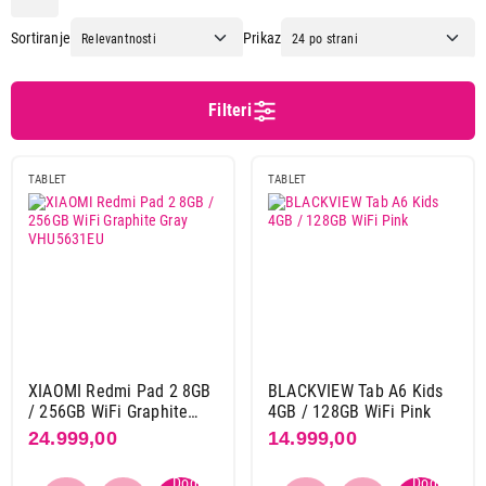
Amazon
6
Sortiranje
Prikaz
Apple
57
Blackview
22
Honor
8
Filteri
Huawei
2
Lenovo
9
TABLET
TABLET
Meanit
3
Onyx
3
Redline
3
Samsung
29
Xiaomi
37
Dijagonala ekrana
10,1"
15
XIAOMI Redmi Pad 2 8GB
BLACKVIEW Tab A6 Kids
/ 256GB WiFi Graphite
4GB / 128GB WiFi Pink
10,3"
1
Gray VHU5631EU
24.999,00
14.999,00
10,36"
1
10,9"
8