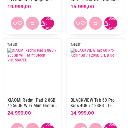
Gray VHU5659EU
Gray VHU5082EU
Interna memorija
19.999,00
15.999,00
128 GB
80
16 GB
4
256 GB
52
32 GB
7
512 GB
13
TABLET
TABLET
64 GB
21
Zadnja kamera
108 + 20 Mpix
1
12 Mpix
57
13 + 8 Mpix
11
13 Mpix
16
XIAOMI Redmi Pad 2 8GB
BLACKVIEW Tab 60 Pro
16 Mpix
4
/ 256GB WiFi Mint Green
Kids 4GB / 128GB LTE
2 Mpix
1
VHU5897EU
Blue
24.999,00
14.999,00
20 + 16 Mpix
1
48 Mpix
1