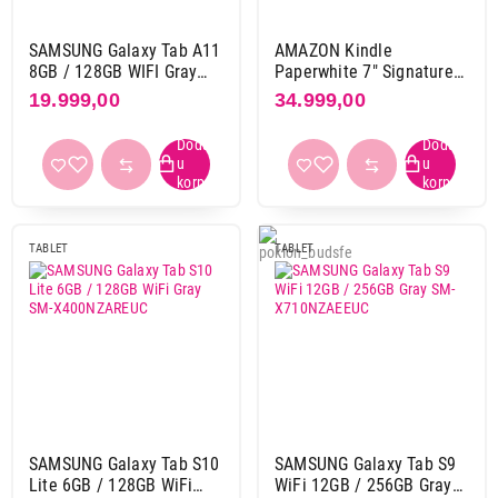
od 7000 mAh do 8000 mAh
38
od 8000 mAh do 9000 mAh
18
SAMSUNG Galaxy Tab A11
AMAZON Kindle
od 9000 mAh
58
8GB / 128GB WIFI Gray
Paperwhite 7" Signature
SM-X130NZAEEUC
Edition 32GB (2024) Black
19.999,00
34.999,00
Primeni filtere
TABLET
TABLET
SAMSUNG Galaxy Tab S10
SAMSUNG Galaxy Tab S9
Lite 6GB / 128GB WiFi
WiFi 12GB / 256GB Gray