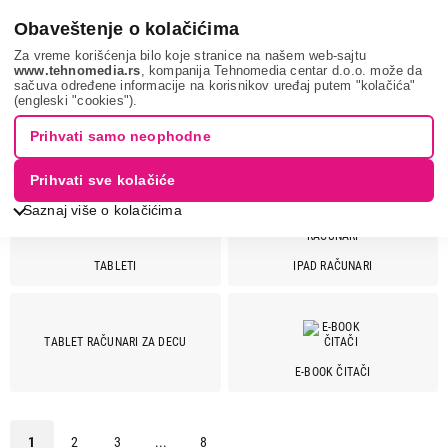
0
Obaveštenje o kolačićima
Za vreme korišćenja bilo koje stranice na našem web-sajtu
www.tehnomedia.rs
, kompanija Tehnomedia centar d.o.o. može da
sačuva određene informacije na korisnikov uređaj putem "kolačića"
Mobilni telefoni i tableti
Tablet računari
(engleski "cookies").
TABLET RAČUNARI
Prihvati samo neophodne
Prihvati sve kolačiće
Saznaj više o kolačićima
TABLETI
IPAD RAČUNARI
Cena
Cena od
Cena do
TABLET RAČUNARI ZA DECU
E-BOOK ČITAČI
Brend
Acer
1
1
2
3
...
8