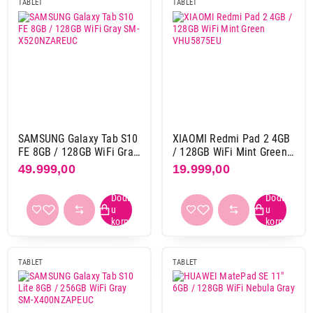
TABLET
TABLET
Boja
bela
4
Nastavi kupovinu
bež
2
crna
19
crno ljubičasta
1
Završi kupovinu
crvena
1
crveno-ljubičasta
1
SAMSUNG Galaxy Tab S10
XIAOMI Redmi Pad 2 4GB
ljubicasta
8
FE 8GB / 128GB WiFi Gray
/ 128GB WiFi Mint Green
SM-X520NZAREUC
VHU5875EU
plava
27
49.999,00
19.999,00
roze
3
siva
84
srebrna
13
zelena
8
zlatna
5
TABLET
TABLET
žuta
3