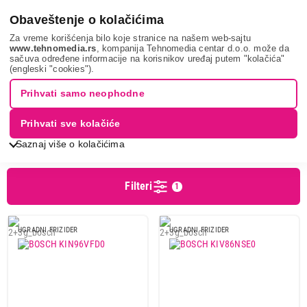
0
Obaveštenje o kolačićima
Za vreme korišćenja bilo koje stranice na našem web-sajtu
www.tehnomedia.rs
, kompanija Tehnomedia centar d.o.o. može da
sačuva određene informacije na korisnikov uređaj putem "kolačića"
Bela tehnika
Frižideri
Ugradni frižideri
BOSCH
(engleski "cookies").
UGRADNI FRIŽIDERI - BOSCH
Prihvati samo neophodne
Prihvati sve kolačiće
Sortiranje
Prikaz
Saznaj više o kolačićima
Filteri
1
Cena
Cena od
Cena do
UGRADNI FRIZIDER
UGRADNI FRIZIDER
Podgrupa
Ugradni frižideri sa zamrzivačem gore