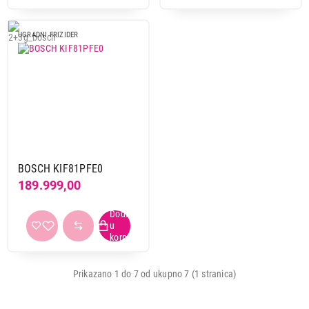
Obriši filtere
UGRADNI FRIZIDER
Primeni filtere
BOSCH KIF81PFE0
189.999,00
112.999,00
UGRADNI FRIŽIDERI
BOSCH KIN96VFD0
Proizvod je dodat u korpu.
Ukupno u korpi:
0,00
Prikazano 1 do 7 od ukupno 7 (1 stranica)