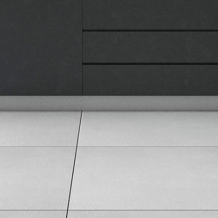
Karijera i zaposlenje
Informacije
Isporuka robe
Načini plaćanja
Uslovi korišćenja
Tax Free kupovina
Česta postavljana pitanja
eKatalog
Korisnički servis
Svi brendovi
Vraćanje robe
Reklamacije i servis
Pratite nas na društvenim mrežama