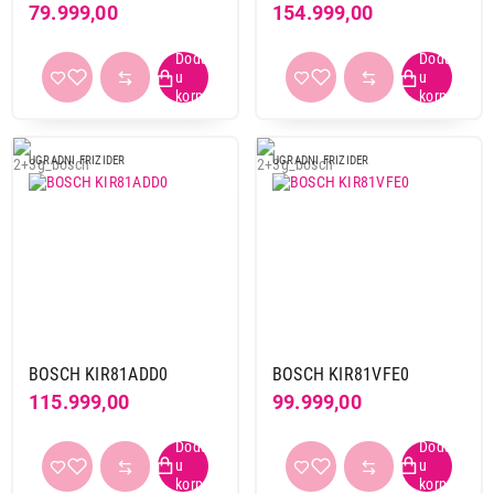
79.999,00
154.999,00
Širina
56 cm i vise
3
do 55 cm
3
preko 60 cm
1
UGRADNI FRIZIDER
UGRADNI FRIZIDER
Visina
preko 151cm
1
preko 170cm
6
Tip
bez komore za zamrzavanje
3
sa zamrzivacem dole
4
BOSCH KIR81ADD0
BOSCH KIR81VFE0
115.999,00
99.999,00
Energetski razred
D
2
E
5