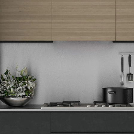
Newsletter
Prijavite se na naš newsletter i primajte preko emaila specijalne i
ekskluzivne ponude.
Tehnomedia
O nama
Naše prodavnice
Kontakt
Pravna lica
Pravila privatnosti