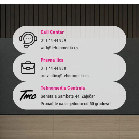
Nastavi kupovinu
Završi kupovinu
Call Centar
011 44 44 999
web@tehnomedia.rs
Pravna lica
011 44 44 888
pravnalica@tehnomedia.rs
Tehnomedia Centrala
Generala Gambete 44, Zaječar
Pronađite nas u jednom od 50 gradova!