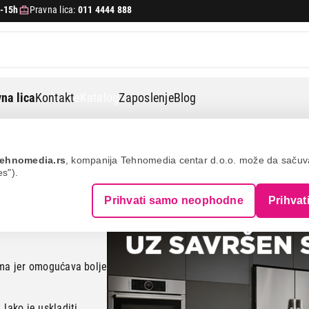
-15h
Pravna lica:
011 4444 888
na lica
Kontakt
eKatalog
Zaposlenje
Blog
šine za savremenu kuhinju
ehnomedia.rs
, kompanija Tehnomedia centar d.o.o. može da saču
es").
Prihvati samo neophodne
Prihvat
manje
ma jer omogućava bolje
, lako je uskladiti