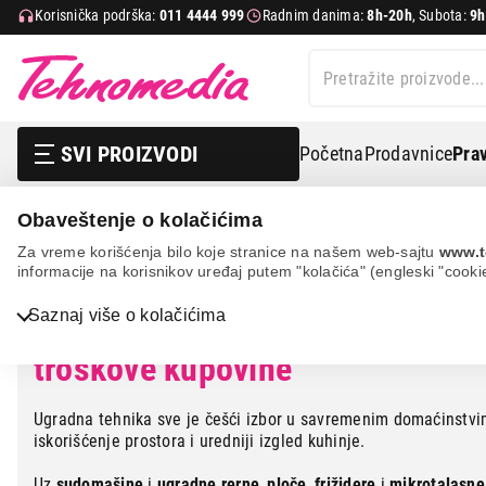
Korisnička podrška:
011 4444 999
Radnim danima:
8h-20h
, Subota:
9h
SVI PROIZVODI
Početna
Prodavnice
Prav
Ugradna tehnika i sudoma
Obaveštenje o kolačićima
Za vreme korišćenja bilo koje stranice na našem web-sajtu
www.t
informacije na korisnikov uređaj putem "kolačića" (engleski "cooki
Saznaj više o kolačićima
Više praktičnosti u kuhinji, uz 
Bela tehnika
troškove kupovine
TV, audio, video i foto
IT & Gaming
Ugradna tehnika sve je češći izbor u savremenim domaćinstvi
iskorišćenje prostora i uredniji izgled kuhinje.
Mobilni telefoni i tableti
Uz
sudomašine
i
ugradne rerne
,
ploče
,
frižidere
i
mikrotalasne