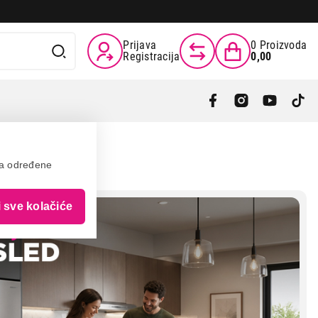
Prijava
0
Proizvoda
Registracija
0,00
va određene
i sve kolačiće