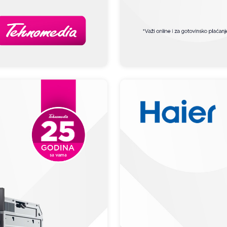
BEKO DIS35023E
Proizvod je dodat u korpu.
Ukupno u korpi:
0,00
Nastavi kupovinu
Završi