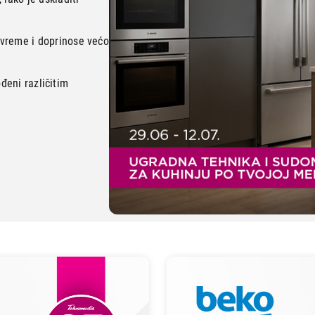
vreme i doprinose većoj
ođeni različitim