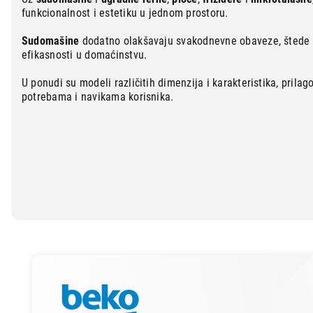
Mali kućni aparati
funkcionalnost i estetiku u jednom prostoru.
Mali kuhinjski aparati
Sudomašine
dodatno olakšavaju svakodnevne obaveze, štede 
efikasnosti u domaćinstvu.
Grejanje i hlađenje
U ponudi su modeli različitih dimenzija i karakteristika, prilag
Nega tela, lepota i zdravlje
potrebama i navikama korisnika.
Sport i putovanje
Sve za kuću i baštu
Vesa