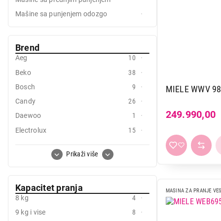
Mali kuhinjski aparati
Mašine sa punjenjem odozgo
Grejanje i hlađenje
Brend
Nega tela, lepota i zdravlje
Aeg
10
Sport i putovanje
Beko
38
Sve za kuću i baštu
Bosch
9
MIELE WWV 98
Candy
26
Vesa
249.990,00
Daewoo
1
Electrolux
15
Gorenje
19
Prikaži više
Haier
16
Hisense
7
Kapacitet pranja
Indesit
11
MASINA ZA PRANJE VE
8 kg
4
Koncar
5
9 kg i vise
8
LG
9