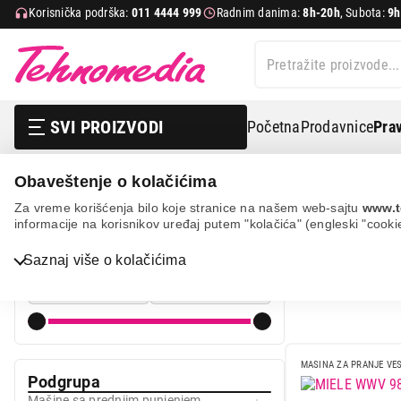
Korisnička podrška:
011 4444 999
Radnim danima:
8h-20h
, Subota:
9h
SVI PROIZVODI
Početna
Prodavnice
Prav
Obaveštenje o kolačićima
Bela tehnika
Veš mašine
Mašine za pranje veša
M
Za vreme korišćenja bilo koje stranice na našem web-sajtu
www.t
informacije na korisnikov uređaj putem "kolačića" (engleski "cooki
MAŠ
Cena
Bela tehnika
Saznaj više o kolačićima
Cena od
Cena do
TV, audio, video i foto
IT & Gaming
Mobilni telefoni i tableti
MASINA ZA PRANJE VE
Podgrupa
Mali kućni aparati
Mašine sa prednjim punjenjem