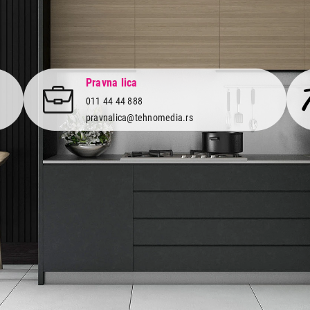
Pravna lica
011 44 44 888
pravnalica@tehnomedia.rs
Informacije
Korisnički
Isporuka robe
Svi brendo
Načini plaćanja
Vraćanje r
Uslovi korišćenja
Reklamacije
Tax Free kupovina
Pratite n
mrežama
Česta postavljana pitanja