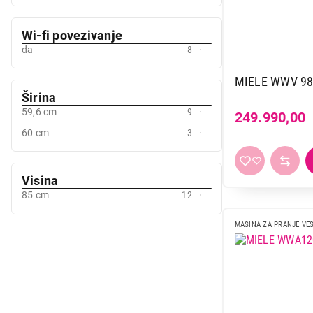
Wi-fi povezivanje
249.990,00
da
8
MIELE WWV 9
Širina
59,6 cm
9
249.990,00
60 cm
3
Visina
85 cm
12
MASINA ZA PRANJE VE