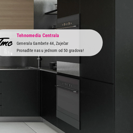
Tehnomedia Centrala
Generala Gambete 44, Zaječar
Pronađite nas u jednom od 50 gradova!
 servis
Newsletter
Prijavite se na naš newsletter i primajte preko
vi
emaila specijalne i ekskluzivne ponude.
obe
 i servis
as na društvenim