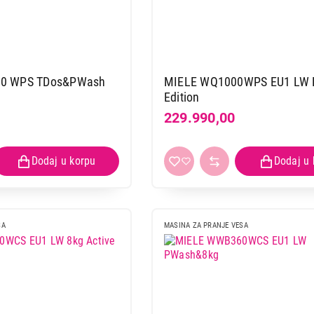
MAŠINE ZA PRANJE VEŠA
MIELE WWV 980 WPS Passion
Proizvod je dodat u korpu.
80 WPS TDos&PWash
MIELE WQ1000WPS EU1 LW 
Edition
229.990,00
Ukupno u korpi:
0,00
Nastavi kupovinu
Završi
SA
MASINA ZA PRANJE VESA