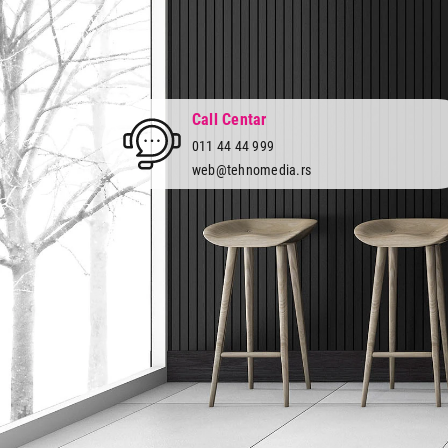
Call Centar
011 44 44 999
web@tehnomedia.rs
Tehnomedia
O nama
Naše prodavnice
Kontakt
Pravna lica
Pravila privatnosti