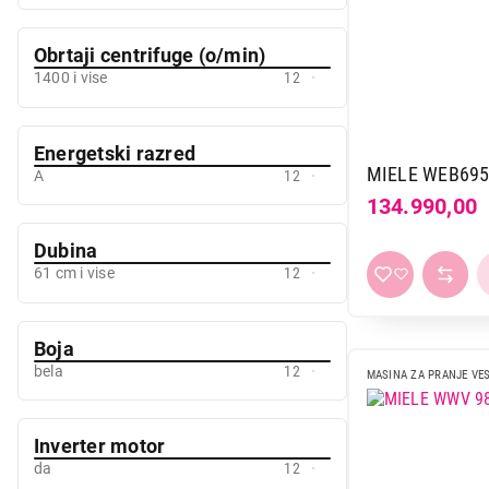
Midea
2
Obrtaji centrifuge (o/min)
Miele
12
1400 i vise
12
Samsung
12
TCL
5
Tesla
4
Energetski razred
MIELE WEB695 
A
12
Vivax
2
134.990,00
Vox
16
Whirlpool
21
Dubina
61 cm i vise
12
Boja
bela
12
MASINA ZA PRANJE VE
Inverter motor
da
12