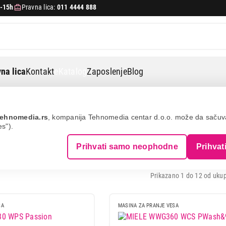
-15h
Pravna lica:
011 4444 888
na lica
Kontakt
eKatalog
Zaposlenje
Blog
IELE
ehnomedia.rs
, kompanija Tehnomedia centar d.o.o. može da saču
es").
INE ZA PRANJE VEŠA - MIELE
Prihvati samo neophodne
Prihvat
Prikazano 1 do 12 od ukup
SA
MASINA ZA PRANJE VESA