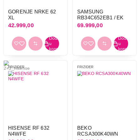
FRIŽIDERI
VOX KG2500E
GORENJE NRKE 62
SAMSUNG
Proizvod je dodat u korpu.
XL
RB34C652EB1 / EK
42.999,00
69.999,00
Ukupno u korpi:
0,00
Nastavi kupovinu
FRIZIDER
FRIZIDER
Završi kupovinu
HISENSE RF 632
BEKO
N4WFE
RCSA300K40WN