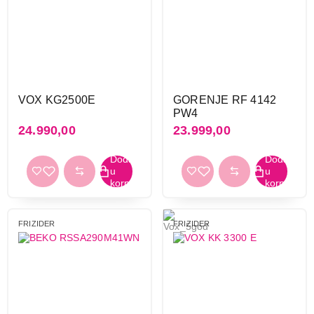
Koncar
9
LG
12
Liebherr
43
Miele
6
Raching
3
VOX KG2500E
GORENJE RF 4142
Samsung
17
PW4
TCL
4
24.990,00
23.999,00
Tesla
2
Vesa
12
Vivax
20
Vox
57
Whirlpool
20
FRIZIDER
FRIZIDER
Primeni filtere