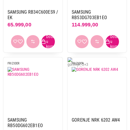
SAMSUNG RB34C652EB1/EK
Proizvod je dodat u korpu.
SAMSUNG RB34C600ES9 /
SAMSUNG
EK
RB53DG703EB1EO
Ukupno u korpi:
0,00
65.999,00
114.999,00
Nastavi kupovinu
Završi kupovinu
FRIZIDER
FRIZIDER
SAMSUNG
GORENJE NRK 6202 AW4
RB50DG602EB1EO