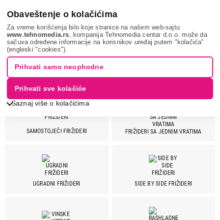
0
Obaveštenje o kolačićima
Za vreme korišćenja bilo koje stranice na našem web-sajtu
www.tehnomedia.rs
, kompanija Tehnomedia centar d.o.o. može da
sačuva određene informacije na korisnikov uređaj putem "kolačića"
Bela tehnika
Frižideri
(engleski "cookies").
Prihvati samo neophodne
FRIŽIDERI
Prihvati sve kolačiće
Saznaj više o kolačićima
SAMOSTOJEĆI FRIŽIDERI
FRIŽIDERI SA JEDNIM VRATIMA
Cena
Cena od
Cena do
UGRADNI FRIŽIDERI
SIDE BY SIDE FRIŽIDERI
Brend
Aeg
8