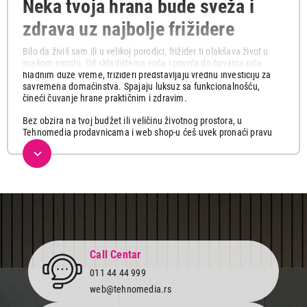
Neka tvoja hrana bude sveža i
zdrava uz najbolje frižidere
Bilo da živiš sam ili u velikoj porodici, frižider ti olakšava život u
svakom smislu. Od skladištenja voća i povrća do čuvanja pića
hladnim duže vreme, frižideri predstavljaju vrednu investiciju za
savremena domaćinstva. Spajaju luksuz sa funkcionalnošću,
čineći čuvanje hrane praktičnim i zdravim.
Bez obzira na tvoj budžet ili veličinu životnog prostora, u
Tehnomedia prodavnicama i web shop-u ćeš uvek pronaći pravu
vrstu frižidera za tebe koji će zadovoljiti sve tvoje potrebe.
Kombinovani, Side-by-side, frižideri sa jednim vratima, vinske i
rashladne vitrine, različitih kapaciteta i tehnologije hlađenja
popularnih brendova LG, Bosch, Liebherr, Samsung, Beko, Gorenje,
Vox, Candy kao i mnogi drugi i sve to na jednom mestu po
akcijskim cenama.
Koji frižider je pravi za tebe?
Pre nego što izabereš frižider, razmisli o svojim potrebama i o
Call Centar
tome koliko prostora imaš u kuhinji i pronađi model koji najviše
011 44 44 999
odgovara tvojim potrebama, enterijeru i budžetu.
web@tehnomedia.rs
Ako živiš sam i ne zamišljaš sebe kao super kuvara,
frižider sa