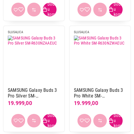
Technics
1
Thronmax
1
TNb
2
Trust
32
SLUSALICA
SLUSALICA
Urbanista
23
White shark
34
X wave
5
Xiaomi
34
Bežične
da
13
ne
3
SAMSUNG Galaxy Buds 3
SAMSUNG Galaxy Buds 3
Pro Silver SM-
Pro White SM-
R630NZAAEUC
R630NZWAEUC
19.999,00
19.999,00
Sistem
stereo
16
Povezivanje