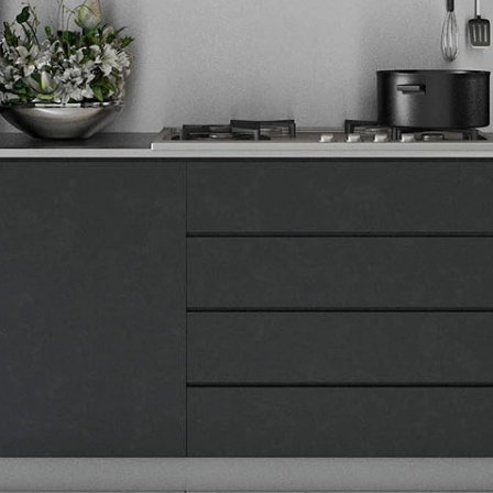
Tehnomedia
O nama
Naše prodavnice
Kontakt
Pravna lica
Pravila privatnosti
Karijera i zaposlenje
Informacije
Isporuka robe
Načini plaćanja
Uslovi korišćenja
Tax Free kupovina
Česta postavljana pitanja
eKatalog