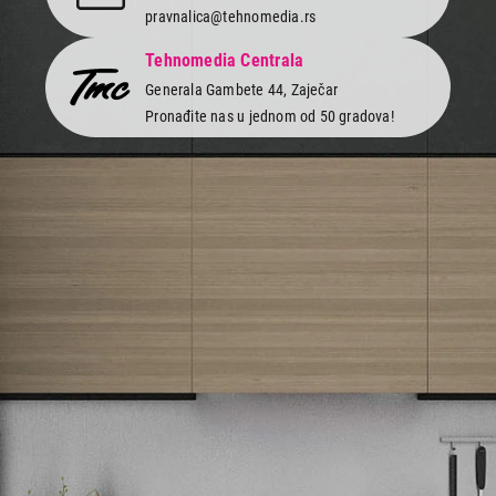
pravnalica@tehnomedia.rs
Tehnomedia Centrala
Generala Gambete 44, Zaječar
Pronađite nas u jednom od 50 gradova!
Newsletter
Prijavite se na naš newsletter i primajte preko emaila specijalne i
ekskluzivne ponude.