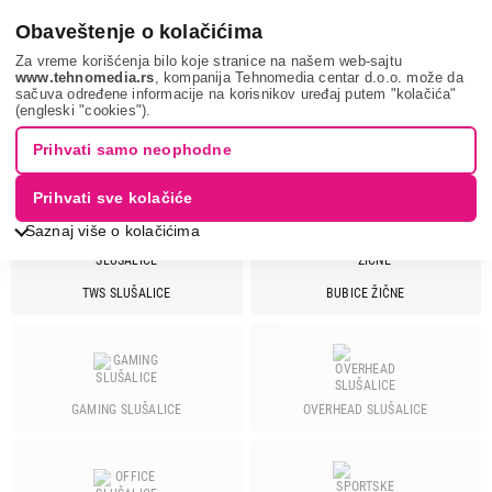
0
Obaveštenje o kolačićima
Za vreme korišćenja bilo koje stranice na našem web-sajtu
www.tehnomedia.rs
, kompanija Tehnomedia centar d.o.o. može da
sačuva određene informacije na korisnikov uređaj putem "kolačića"
Tv, audio, video i foto
Slušalice
SAMSUNG
(engleski "cookies").
Prihvati samo neophodne
SLUŠALICE - SAMSUNG
Prihvati sve kolačiće
Saznaj više o kolačićima
TWS SLUŠALICE
BUBICE ŽIČNE
Cena
Cena od
Cena do
GAMING SLUŠALICE
OVERHEAD SLUŠALICE
Brend
A4tech
9