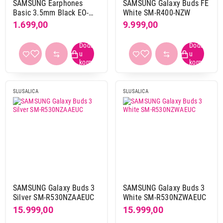
SAMSUNG Earphones
SAMSUNG Galaxy Buds FE
Maxell
2
Basic 3.5mm Black EO-
White SM-R400-NZW
IA500-BBE
1.699,00
9.999,00
Meanit
5
Meetion
4
Motorola
2
Moye
39
Ms
1
Panasonic
6
SLUSALICA
SLUSALICA
Philips
63
Poly
2
Rampage
12
Razer
10
Redragon
16
S-box
2
Samsung
16
SAMSUNG Galaxy Buds 3
SAMSUNG Galaxy Buds 3
Silver SM-R530NZAAEUC
White SM-R530NZWAEUC
Sonicgear
6
15.999,00
15.999,00
Sony
59