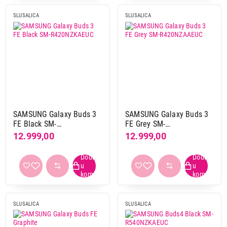
3,5 mm
1
SLUSALICA
SLUSALICA
USB type-c
2
bluetooth
13
Mikrofon
da
16
Noise Cancelling
da
13
SAMSUNG Galaxy Buds 3
SAMSUNG Galaxy Buds 3
FE Black SM-
FE Grey SM-
R420NZKAEUC
R420NZAAEUC
12.999,00
12.999,00
Dužina kabla
1,2 m
1
True Wireless (TWS)
2.499,00
da
12
SLUŠALICE
SLUSALICA
SLUSALICA
SAMSUNG Earphones USB-C Black EO-
IC100-BBE
Vreme punjenja baterije