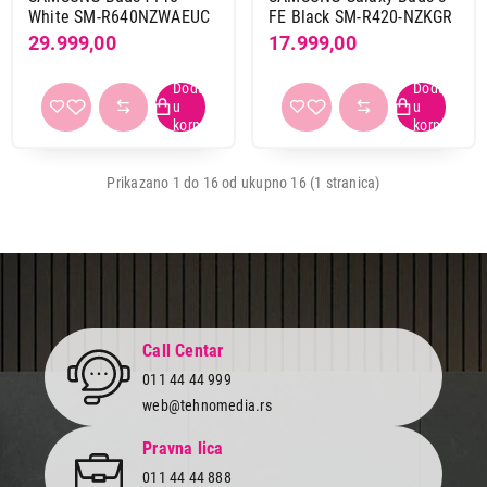
White SM-R640NZWAEUC
FE Black SM-R420-NZKGR
29.999,00
17.999,00
Prikazano 1 do 16 od ukupno 16 (1 stranica)
Call Centar
011 44 44 999
web@tehnomedia.rs
Pravna lica
011 44 44 888