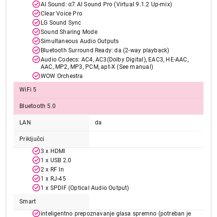
AI Sound: α7 AI Sound Pro (Virtual 9.1.2 Up-mix)
Clear Voice Pro
LG Sound Sync
Sound Sharing Mode
Simultaneous Audio Outputs
Bluetooth Surround Ready: da (2-way playback)
Audio Codecs: AC4, AC3(Dolby Digital), EAC3, HE-AAC,
27.900,00
AAC, MP2, MP3, PCM, apt-X (See manual)
TELEVIZORI
WOW Orchestra
LG 55UA75003LA
Proizvod je dodat u korpu.
WiFi 5
Bluetooth 5.0
Ukupno u korpi:
0,00
LAN
da
Priključci
Nastavi kupovinu
3 x HDMI
1 x USB 2.0
2 x RF In
1 x RJ-45
Završi kupovinu
1 x SPDIF (Optical Audio Output)
Smart
inteligentno prepoznavanje glasa spremno (potreban je