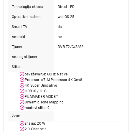
Tehnologija ekrana
Direct LED
Operativni sistem
webOS 25
Smart TV
da
Android
ne
Tjuner
DVB-T2/C/S/S2
Analogni tjuner
Slika
osvežavanje: 60Hz Native
Procesor: α7 AI Processor 4K Gen8
4K Super Upscaling
HDR10 / HLG
FILMMAKER MODE™
Dynamic Tone Mapping
modovi slike: 9
Zvuk
snaga: 20 W
2.0 Channels