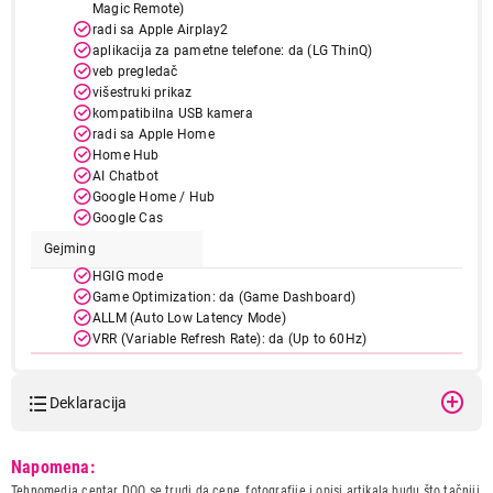
Magic Remote)
radi sa Apple Airplay2
aplikacija za pametne telefone: da (LG ThinQ)
veb pregledač
višestruki prikaz
kompatibilna USB kamera
radi sa Apple Home
Home Hub
AI Chatbot
Google Home / Hub
Google Cas
Gejming
HGIG mode
Game Optimization: da (Game Dashboard)
ALLM (Auto Low Latency Mode)
VRR (Variable Refresh Rate): da (Up to 60Hz)
Visok kontrast
Deklaracija
Skaliranje u sivim tonovima
Invertovanje boj
Model:
LG 55UA75003LA
Napomena:
Naziv i vrsta robe:
Energetska klasa
TELEVIZOR
G
Tehnomedia centar DOO se trudi da cene, fotografije i opisi artikala budu što tačniji