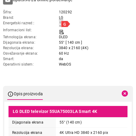
Šifra
120292
Brand
LG
Energetski razred:
Informacioni list
Tehnologija ekrana
DLED
Dijagonala ekrana
55" [ 140 cm ]
Rezolucija ekrana
3840 x 2160 (4K)
Osvežavanje ekrana
60 Hz
Smart
da
Operativni sistem
WebOS
Opis proizvoda
LG DLED televizor 55UA75003LA Smart 4K
Dijagonala ekrana
55" (140 cm)
Rezolucija ekrana
4K Ultra HD 3840 x 2160 pix