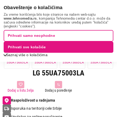
0
Obaveštenje o kolačićima
Za vreme korišćenja bilo koje stranice na našem web-sajtu
www.tehnomedia.rs
, kompanija Tehnomedia centar d.o.o. može da
sačuva određene informacije na korisnikov uređaj putem "kolačića"
Lg 55ua75003la...
(engleski "cookies").
Prihvati samo neophodne
13%
UŠTEDA.
Prihvati sve kolačiće
Saznaj više o kolačićima
LG 55UA75003LA
Dodaj u listu želja
Dodaj u poređenje
Raspoloživost u radnjama
Isporuka na teritoriji cele Srbije
Uputstvo za online poručivanje