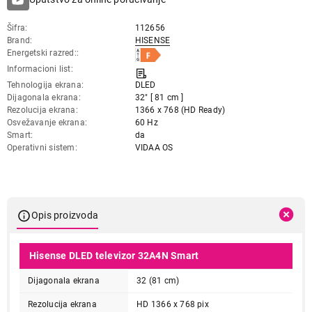
Šifra
112656
Brand
HISENSE
Energetski razred:
Informacioni list
Tehnologija ekrana
DLED
Dijagonala ekrana
32" [ 81 cm ]
Rezolucija ekrana
1366 x 768 (HD Ready)
Osvežavanje ekrana
60 Hz
Smart
da
Operativni sistem
VIDAA OS
Opis proizvoda
Hisense DLED televizor 32A4N Smart
Dijagonala ekrana
32 (81 cm)
Rezolucija ekrana
HD 1366 x 768 pix