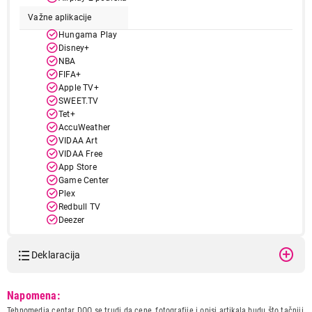
Važne aplikacije
Hungama Play
Disney+
NBA
FIFA+
Apple TV+
SWEET.TV
Tet+
AccuWeather
VIDAA Art
VIDAA Free
App Store
Game Center
Plex
Redbull TV
Deezer
Toon Goggles
Kidoodle tv
Deklaracija
UEFA TV
EON
DAZN
Model:
HISENSE 32A4N
Napomena:
YouTube Kids
Naziv i vrsta robe:
TELEVIZOR
Tehnomedia centar DOO se trudi da cene, fotografije i opisi artikala budu što tačniji