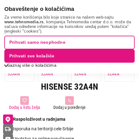
0
Obaveštenje o kolačićima
Za vreme korišćenja bilo koje stranice na našem web-sajtu
www.tehnomedia.rs
, kompanija Tehnomedia centar d.o.o. može da
sačuva određene informacije na korisnikov uređaj putem "kolačića"
Hisense 32a4n...
(engleski "cookies").
Prihvati samo neophodne
Prihvati sve kolačiće
Saznaj više o kolačićima
HISENSE 32A4N
Dodaj u listu želja
Dodaj u poređenje
Raspoloživost u radnjama
Isporuka na teritoriji cele Srbije
Uputstvo za online poručivanje