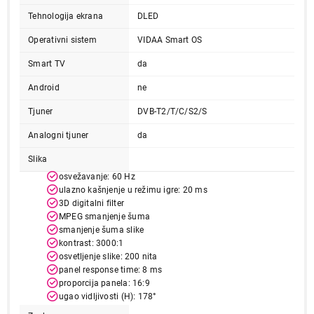
Tehnologija ekrana
DLED
Operativni sistem
VIDAA Smart OS
Smart TV
da
Android
ne
Tjuner
DVB-T2/T/C/S2/S
Analogni tjuner
da
Slika
osvežavanje: 60 Hz
ulazno kašnjenje u režimu igre: 20 ms
3D digitalni filter
MPEG smanjenje šuma
smanjenje šuma slike
kontrast: 3000:1
osvetljenje slike: 200 nita
panel response time: 8 ms
proporcija panela: 16:9
ugao vidljivosti (H): 178°