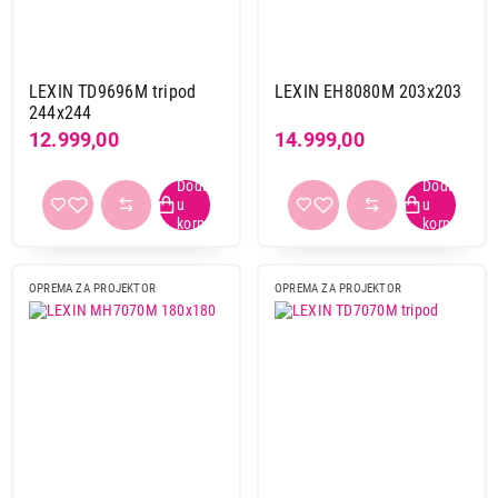
Lexin
9
Vega
8
LEXIN TD9696M tripod
LEXIN EH8080M 203x203
Tip
244x244
električno
7
12.999,00
14.999,00
manuelno
11
Montaža
tripod
4
zid
14
OPREMA ZA PROJEKTOR
OPREMA ZA PROJEKTOR
Dimenzije platna
160 x 160 cm
1
180 x 141 cm
1
180 x 180 cm
3
186 x 105 cm
1
203 x 203 cm
3