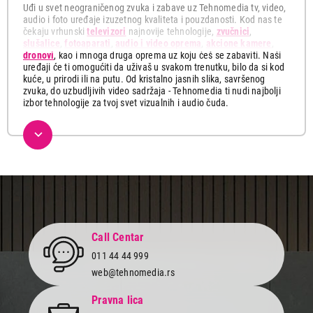
Uđi u svet neograničenog zvuka i zabave uz Tehnomedia tv, video,
audio i foto uređaje izuzetnog kvaliteta i pouzdanosti. Kod nas te
čekaju vrhunski
televizori
najnovije tehnologije,
zvučnici
,
slušalice
,
fotoaparati
,
audio i video oprema
,
akcione kamere
,
dronovi
, kao i mnoga druga oprema uz koju ćeš se zabaviti. Naši
uređaji će ti omogućiti da uživaš u svakom trenutku, bilo da si kod
kuće, u prirodi ili na putu. Od kristalno jasnih slika, savršenog
zvuka, do uzbudljivih video sadržaja - Tehnomedia ti nudi najbolji
izbor tehnologije za tvoj svet vizualnih i audio čuda.
Ovde možeš pronaći najnovije multimedijalne uređaje koji će ti
pružiti uzbudljive trenutke sa tvojim najmilijima. Istraži našu
ponudu koja obuhvata širok spektar vrhunskih televizora sa
visokom rezolucijom, profesionalnih dronova i akcionih kamera,
vrhunskih zvučnika kao i kvalitetnih fotoaparata za snimanje
najdragocenijih trenutaka.
Izaberi smart televizor u Full HD, 4K ili 8K rezoluciji, uživaj u
prednostima savremenog uređaja i uđi u svet beskonačne zabave.
Gledaj svoje omiljene filmove, serije i sportske događaje sa
Call Centar
neverovatnim realizmom i osećajem da si deo svake scene.
011 44 44 999
Ponesi svoj fotoaparat svuda sa sobom i zabeleži svaku
web@tehnomedia.rs
nezaboravnu uspomenu. Snimaj važne događaje, putovanja i
posebne trenutke našim kamerama sa kristalno jasnim detaljima i
Pravna lica
profesionalnim efektima.