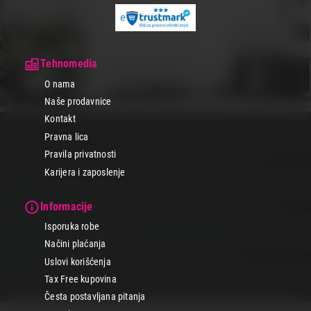
Tehnomedia
O nama
Naše prodavnice
Kontakt
Pravna lica
Pravila privatnosti
Karijera i zaposlenje
Informacije
Isporuka robe
Načini plaćanja
Uslovi korišćenja
Tax Free kupovina
Česta postavljana pitanja