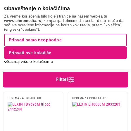
0
Obaveštenje o kolačićima
Za vreme korišćenja bilo koje stranice na našem web-sajtu
www.tehnomedia.rs
, kompanija Tehnomedia centar d.o.o. može da
sačuva određene informacije na korisnikov uređaj putem "kolačića"
Tv, audio, video i foto
Oprema za projektore
Platna
(engleski "cookies").
PLATNO ZA PROJEKTORE
Prihvati samo neophodne
Prihvati sve kolačiće
Sortiranje
Prikaz
Saznaj više o kolačićima
Filteri
Cena
Cena od
Cena do
OPREMA ZA PROJEKTOR
OPREMA ZA PROJEKTOR
Brend
Kettz
2