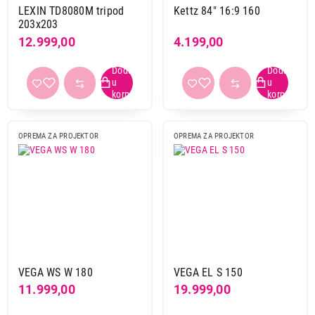
LEXIN TD8080M tripod
Kettz 84" 16:9 160
203x203
12.999,00
4.199,00
12.999,00
OPREMA ZA PROJEKTORE
OPREMA ZA PROJEKTOR
OPREMA ZA PROJEKTOR
LEXIN TD9696M tripod 244x244
Proizvod je dodat u korpu.
Ukupno u korpi:
0,00
Nastavi kupovinu
VEGA WS W 180
VEGA EL S 150
11.999,00
19.999,00
Završi kupovinu