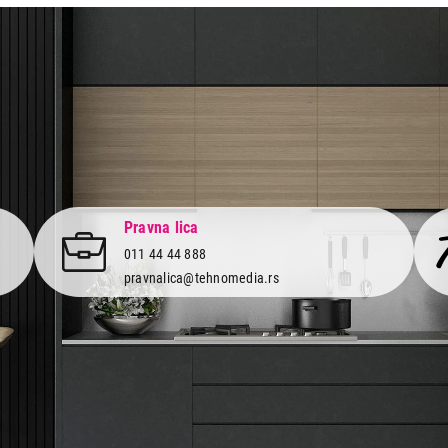
Ukupno u korpi:
0,00
Nastavi kupovinu
Završi
Pravna lica
011 44 44 888
pravnalica@tehnomedia.rs
Informacije
Korisnički
Isporuka robe
Svi brendo