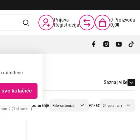
Prijava
0
Proizvoda
Registracija
0,00
va određene
Saznaj više
i sve kolačiće
Sortiranje
Prikaz
pno 2 (1 stranica)