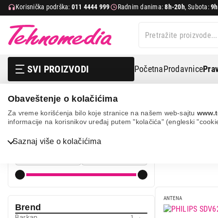
Korisnička podrška:
011 4444 999
Radnim danima:
8h-20h
, Subota:
9h
SVI PROIZVODI
Početna
Prodavnice
Prav
Obaveštenje o kolačićima
Tv, audio, video i foto
Dodatna oprema za televizore
Za vreme korišćenja bilo koje stranice na našem web-sajtu
www.t
informacije na korisnikov uređaj putem "kolačića" (engleski "cooki
ANTE
Cena
Bela tehnika
Saznaj više o kolačićima
Cena od
Cena do
TV, audio, video i foto
IT & Gaming
Mobilni telefoni i tableti
ANTENA
Brend
Mali kućni aparati
Barkan
1