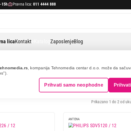
-15h
Pravna lica:
011 4444 888
na lica
Kontakt
eKatalog
Zaposlenje
Blog
Antena
PHILIPS
ehnomedia.rs
, kompanija Tehnomedia centar d.o.o. može da saču
es").
NE - PHILIPS
Prihvati samo neophodne
Prihvat
Prikazano 1 do 2 od uku
ANTENA