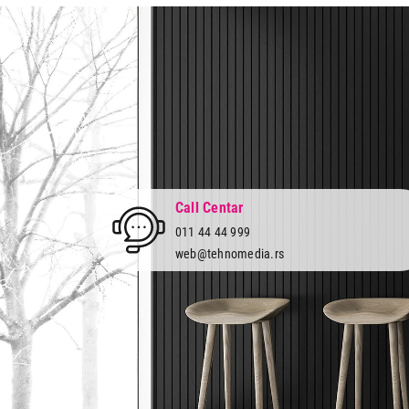
Call Centar
011 44 44 999
web@tehnomedia.rs
Tehnomedia
O nama