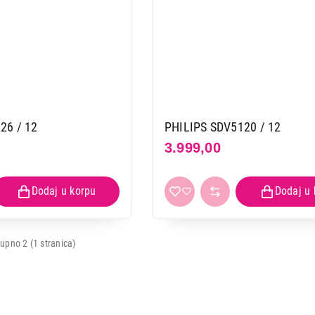
26 / 12
PHILIPS SDV5120 / 12
3.999,00
ANTENE
PHILIPS SDV6226/12
upno 2 (1 stranica)
Proizvod je dodat u korpu.