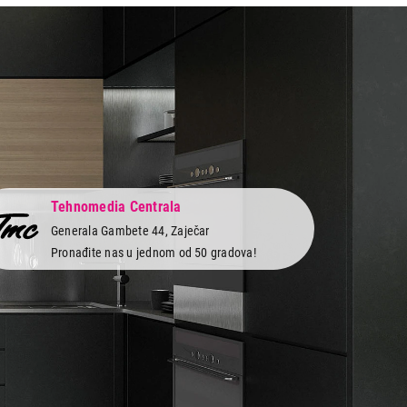
 kupovinu
Tehnomedia Centrala
Generala Gambete 44, Zaječar
Pronađite nas u jednom od 50 gradova!
 servis
Newsletter
Prijavite se na naš newsletter i primajte preko
vi