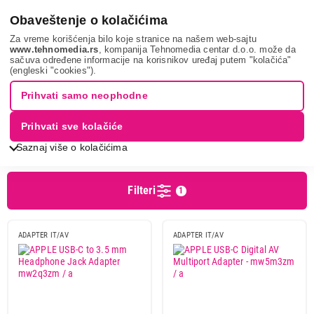
0
Obaveštenje o kolačićima
Za vreme korišćenja bilo koje stranice na našem web-sajtu
www.tehnomedia.rs
, kompanija Tehnomedia centar d.o.o. može da
sačuva određene informacije na korisnikov uređaj putem "kolačića"
It & gaming
Kablovi i adapteri
Adapteri i konverteri
APPLE
(engleski "cookies").
ADAPTERI IT/AV - APPLE
Prihvati samo neophodne
Prihvati sve kolačiće
Sortiranje
Prikaz
Saznaj više o kolačićima
Filteri
1
Cena
Cena od
Cena do
ADAPTER IT/AV
ADAPTER IT/AV
Brend
Anker
1