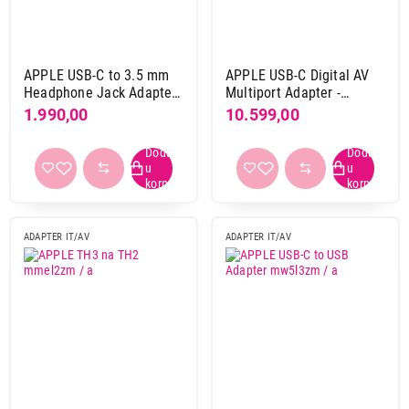
Apple
5
Arctic
1
Digitus
13
APPLE USB-C to 3.5 mm
APPLE USB-C Digital AV
Dlink
2
Headphone Jack Adapter
Multiport Adapter -
Dviced
2
mw2q3zm / a
mw5m3zm / a
1.990,00
10.599,00
Gamebird
1
Gembird
24
Hama
53
Hoco
3
Hp
1
ADAPTER IT/AV
ADAPTER IT/AV
Kettz
22
Linkom
75
Logitech
1
Max mobile
2
Moye
4
Nema proizvodjaca
1
S-box
1