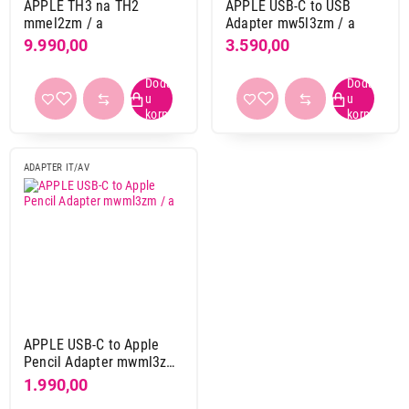
APPLE TH3 na TH2
APPLE USB-C to USB
S-link
14
mmel2zm / a
Adapter mw5l3zm / a
Samsung
1
9.990,00
3.590,00
Satechi
3
TNb
1
Trust
1
Ugreen
8
Velteh
2
ADAPTER IT/AV
White shark
1
Xiaomi
1
Konektor 1
Thunderbolt
1
USB-c muški
4
APPLE USB-C to Apple
Konektor 2
Pencil Adapter mwml3zm
/ a
3,5 mm ženski
1
1.990,00
USB-a ženski
1