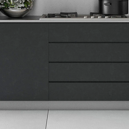
Tehnomedia
O nama
Naše prodavnice
Kontakt
Pravna lica
Pravila privatnosti
Karijera i zaposlenje
Informacije
Isporuka robe
Načini plaćanja
Uslovi korišćenja
Tax Free kupovina
Česta postavljana pitanja
eKatalog
Korisnički servis
Svi brendovi