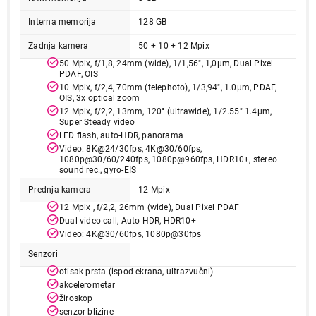
Interna memorija
128 GB
Zadnja kamera
50 + 10 + 12 Mpix
50 Mpix, f/1,8, 24mm (wide), 1/1,56", 1,0µm, Dual Pixel
PDAF, OIS
10 Mpix, f/2,4, 70mm (telephoto), 1/3,94", 1.0µm, PDAF,
OIS, 3x optical zoom
12 Mpix, f/2,2, 13mm, 120° (ultrawide), 1/2.55" 1.4µm,
89.999,00
Super Steady video
MOBILNI TELEFONI
LED flash, auto-HDR, panorama
SAMSUNG Galaxy S24 8GB/128GB Onyx
Video: 8K@24/30fps, 4K@30/60fps,
Black SM-S921BZKDEUC
1080p@30/60/240fps, 1080p@960fps, HDR10+, stereo
sound rec., gyro-EIS
Proizvod je dodat u korpu.
Prednja kamera
12 Mpix
12 Mpix , f/2,2, 26mm (wide), Dual Pixel PDAF
Ukupno u korpi:
0,00
Dual video call, Auto-HDR, HDR10+
Video: 4K@30/60fps, 1080p@30fps
Senzori
Nastavi kupovinu
otisak prsta (ispod ekrana, ultrazvučni)
akcelerometar
žiroskop
Završi kupovinu
senzor blizine