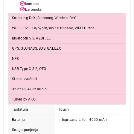
kompas
barometar
Samsung DeX, Samsung Wireless DeX
Wi-Fi 802.11 a/b/g/n/ac/6e, tri-band, Wi-Fi Direct
Bluetooth 5.3, A2DP, LE
GPS, GLONASS, BDS, GALILEO
NFC
USB Type-C 3.2, OTG
Stereo zvučnici
32-bit/384kHz audio
Tuned by AKG
Tastatura
Touch
Baterija
integrisana Li-Ion, 4000 mAh
Snaga punjenja