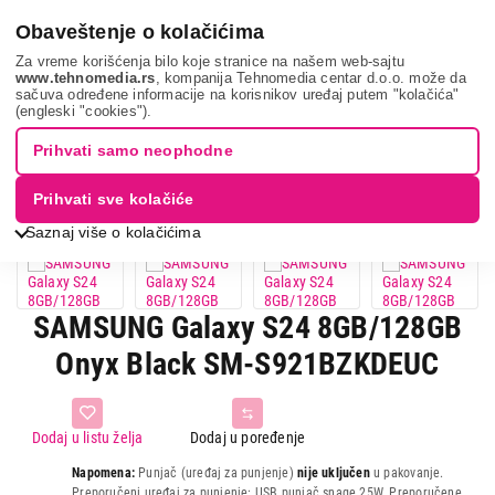
0
Obaveštenje o kolačićima
Za vreme korišćenja bilo koje stranice na našem web-sajtu
www.tehnomedia.rs
, kompanija Tehnomedia centar d.o.o. može da
sačuva određene informacije na korisnikov uređaj putem "kolačića"
Samsung galaxy ...
(engleski "cookies").
Prihvati samo neophodne
Prihvati sve kolačiće
Saznaj više o kolačićima
SAMSUNG Galaxy S24 8GB/128GB
Onyx Black SM-S921BZKDEUC
Dodaj u listu želja
Dodaj u poređenje
Napomena:
Punjač (uređaj za punjenje)
nije uključen
u pakovanje.
Preporučeni uređaj za punjenje: USB punjač snage 25W. Preporučene