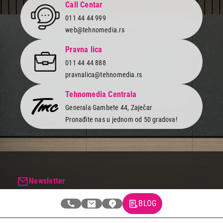
Call Centar
011 44 44 999
web@tehnomedia.rs
Pravna lica
011 44 44 888
pravnalica@tehnomedia.rs
Tehnomedia Centrala
Generala Gambete 44, Zaječar
Pronađite nas u jednom od 50 gradova!
Newsletter
Prijavite se na naš newsletter i primajte preko emaila specijalne i
ekskluzivne ponude.
BLOG