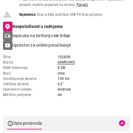
punjače možete pogledati na stranici
Punjači
.
10 -
Napomena:
Ovaj uređaj podržava USB PD brzo punjenje.
25W
USB PD
Raspoloživost u radnjama
Isporuka na teritoriji cele Srbije
Uputstvo za online poručivanje
Šifra
102808
Brand
SAMSUNG
RAM memorija
8 GB
Boja
crna
Osvežavanje ekrana
120 Hz
Veličina ekrana
6,2"
Operativni sistem
Android
Bežično punjenje
da
Opis proizvoda