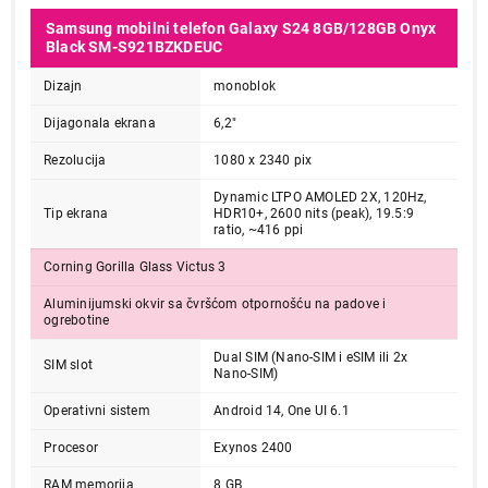
Samsung mobilni telefon Galaxy S24 8GB/128GB Onyx
Black SM-S921BZKDEUC
Dizajn
monoblok
Dijagonala ekrana
6,2"
Rezolucija
1080 x 2340 pix
Dynamic LTPO AMOLED 2X, 120Hz,
Tip ekrana
HDR10+, 2600 nits (peak), 19.5:9
ratio, ~416 ppi
Corning Gorilla Glass Victus 3
Aluminijumski okvir sa čvršćom otpornošću na padove i
ogrebotine
Dual SIM (Nano-SIM i eSIM ili 2x
SIM slot
Nano-SIM)
Operativni sistem
Android 14, One UI 6.1
Procesor
Exynos 2400
RAM memorija
8 GB