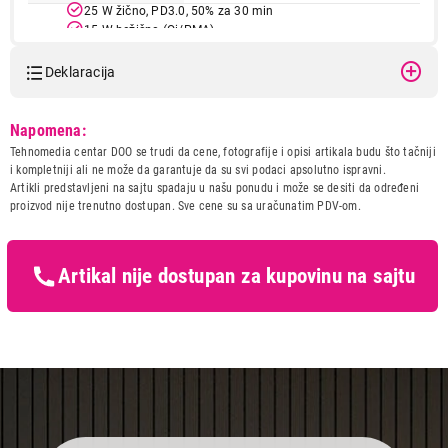
25 W žično, PD3.0, 50% za 30 min
15 W bežično (Qi/PMA)
4,5 W obrnuto bežično
Deklaracija
Mreže
2G mreža
Model:
SAMSUNG Galaxy S24
3G mreža
Napomena:
8GB/128GB Onyx Black SM-
4G (LTE)
Tehnomedia centar DOO se trudi da cene, fotografije i opisi artikala budu što tačniji
S921BZKDEUC
5G
i kompletniji ali ne može da garantuje da su svi podaci apsolutno ispravni.
Naziv i vrsta robe:
MOBILNI TELEFON
Otporan na prašinu/vodu IP68 (do 1,5 m za 30 min)
Artikli predstavljeni na sajtu spadaju u našu ponudu i može se desiti da određeni
Uvoznik:
Tehnomedia centar doo
proizvod nije trenutno dostupan. Sve cene su sa uračunatim PDV-om.
Boja
crna (Onyx Black)
Zemlja porekla:
Vijetnam
Prava potrošača:
Zagarantovana sva prava
kupaca po osnovu zakona o
Artikal nije dostupan za kupovinu na sajtu
zaštiti potrošača