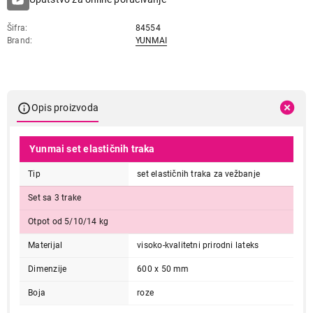
Šifra
84554
Brand
YUNMAI
Opis proizvoda
Yunmai set elastičnih traka
Tip
set elastičnih traka za vežbanje
Set sa 3 trake
Otpot od 5/10/14 kg
Materijal
visoko-kvalitetni prirodni lateks
Dimenzije
600 x 50 mm
Boja
roze