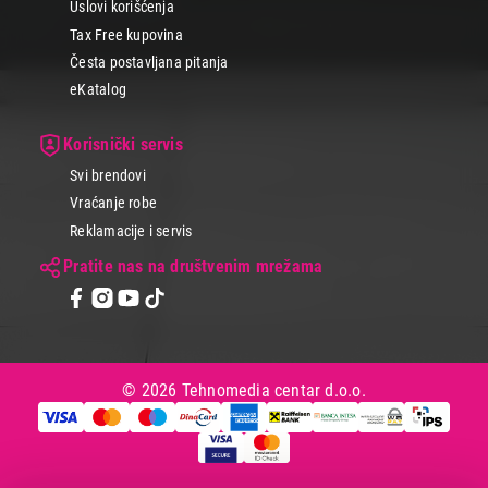
Uslovi korišćenja
Tax Free kupovina
Česta postavljana pitanja
eKatalog
Korisnički servis
Svi brendovi
Vraćanje robe
Reklamacije i servis
Pratite nas na društvenim mrežama
© 2026 Tehnomedia centar d.o.o.