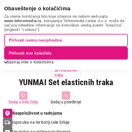
0
Obaveštenje o kolačićima
Za vreme korišćenja bilo koje stranice na našem web-sajtu
www.tehnomedia.rs
, kompanija Tehnomedia centar d.o.o. može da
sačuva određene informacije na korisnikov uređaj putem "kolačića"
Yunmai set elas...
(engleski "cookies").
Prihvati samo neophodne
Prihvati sve kolačiće
Saznaj više o kolačićima
YUNMAI Set elasticnih traka
Dodaj u listu želja
Dodaj u poređenje
Raspoloživost u radnjama
Isporuka na teritoriji cele Srbije
Uputstvo za online poručivanje