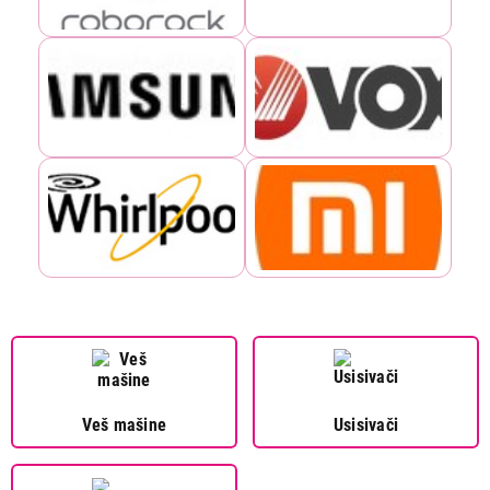
Veš mašine
Usisivači