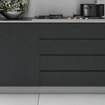
Tehnomedia
O nama
Naše prodavnice
Kontakt
Pravna lica
Pravila privatnosti
Karijera i zaposlenje
Informacije
Isporuka robe
Načini plaćanja
Uslovi korišćenja
Tax Free kupovina
Česta postavljana pitanja
eKatalog
Korisnički servis