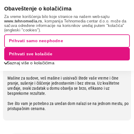
0
Obaveštenje o kolačićima
Za vreme korišćenja bilo koje stranice na našem web-sajtu
www.tehnomedia.rs
, kompanija Tehnomedia centar d.o.o. može da
sačuva određene informacije na korisnikov uređaj putem "kolačića"
Da vaš dom uvek blista od čistoće
(engleski "cookies").
Prihvati samo neophodne
Sve za uredan i čist dom
Prihvati sve kolačiće
Vaš dom će uvek blistati od čistoće uz pouzdane uređaje koji
Saznaj više o kolačićima
olakšavaju svakodnevne obaveze.
Mašine za sudove, veš mašine i usisivači štede vaše vreme i čine
pranje, sušenje i čišćenje jednostavnim i bez stresa. Uz kvalitetne
uređaje, svaki zadatak u domu obavlja se brzo, efikasno i uz
besprekorne rezultate.
Sve što vam je potrebno za uredan dom nalazi se na jednom mestu, po
pristupačnim cenama.