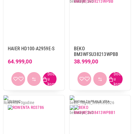
HAIER HD100-A2959E-S
BEKO
BM3WFSU38213WPBB
64.999,00
38.999,00
USISIVAC
MASINA ZA PRANJE VESA