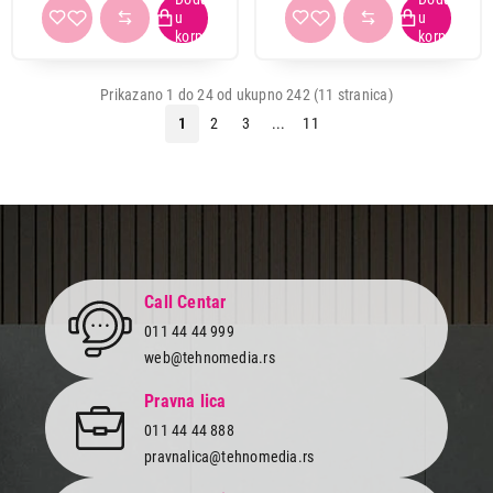
Prikazano 1 do 24 od ukupno 242 (11 stranica)
1
2
3
...
11
Call Centar
011 44 44 999
web@tehnomedia.rs
Pravna lica
011 44 44 888
pravnalica@tehnomedia.rs