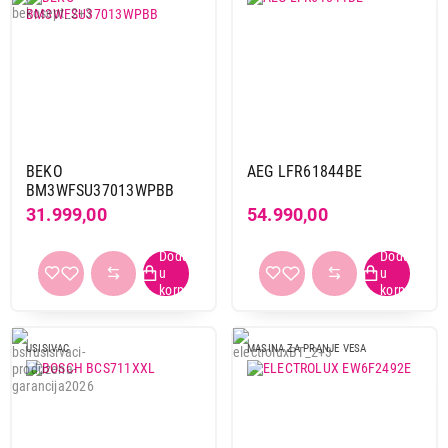
BEKO
AEG LFR61844BE
BM3WFSU37013WPBB
31.999,00
54.990,00
USISIVAC
MASINA ZA PRANJE VESA