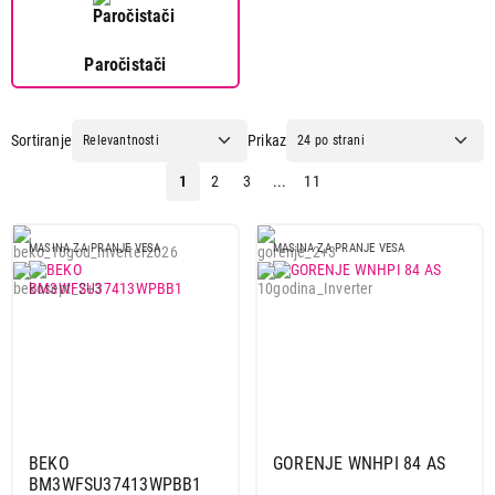
Paročistači
Sortiranje
Prikaz
1
2
3
...
11
MASINA ZA PRANJE VESA
MASINA ZA PRANJE VESA
39.999,00
MAŠINE ZA PRANJE VEŠA
BEKO BM3WFSU37413WPBB1
BEKO
GORENJE WNHPI 84 AS
Proizvod je dodat u korpu.
BM3WFSU37413WPBB1