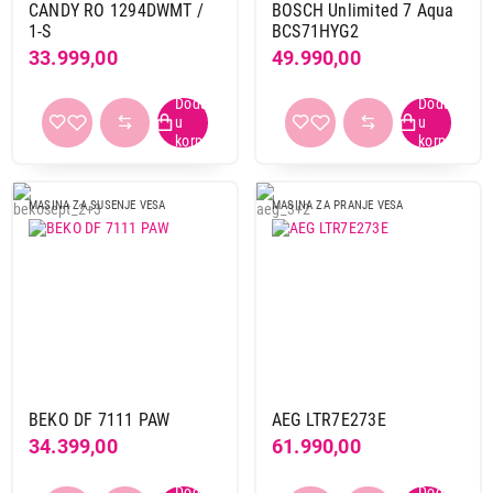
CANDY RO 1294DWMT /
BOSCH Unlimited 7 Aqua
1-S
BCS71HYG2
33.999,00
49.990,00
MASINA ZA SUSENJE VESA
MASINA ZA PRANJE VESA
BEKO DF 7111 PAW
AEG LTR7E273E
34.399,00
61.990,00