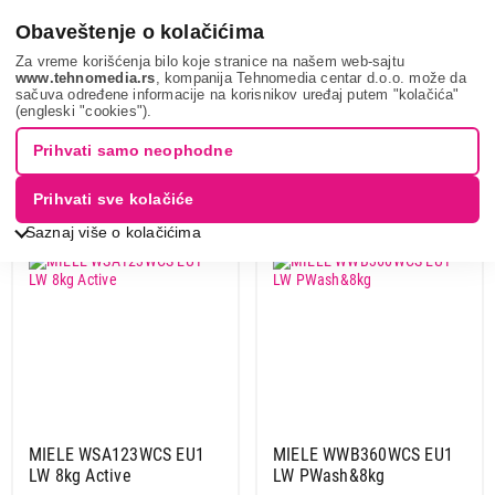
0
Obaveštenje o kolačićima
Za vreme korišćenja bilo koje stranice na našem web-sajtu
www.tehnomedia.rs
, kompanija Tehnomedia centar d.o.o. može da
sačuva određene informacije na korisnikov uređaj putem "kolačića"
Miele
(engleski "cookies").
Prihvati samo neophodne
Sortiranje
Prikaz
Prihvati sve kolačiće
Saznaj više o kolačićima
MASINA ZA PRANJE VESA
MASINA ZA PRANJE VESA
MIELE WSA123WCS EU1
MIELE WWB360WCS EU1
LW 8kg Active
LW PWash&8kg