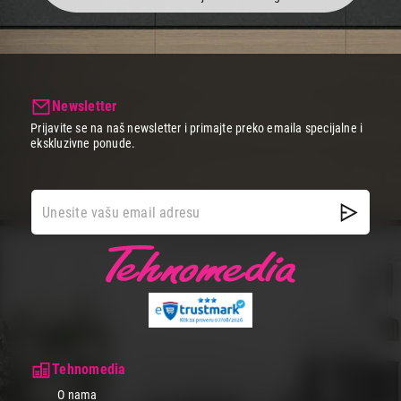
Ukupno u korpi:
0,00
Nastavi kupovinu
Newsletter
Završi kupovinu
Prijavite se na naš newsletter i primajte preko emaila specijalne i
ekskluzivne ponude.
Tehnomedia
O nama