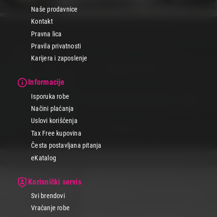
Naše prodavnice
Kontakt
Pravna lica
Pravila privatnosti
Karijera i zaposlenje
Informacije
Isporuka robe
Načini plaćanja
Uslovi korišćenja
Tax Free kupovina
Česta postavljana pitanja
eKatalog
Korisnički servis
Svi brendovi
Vraćanje robe