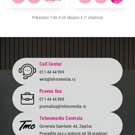
Prikazano 1 do 4 od ukupno 4 (1 stranica)
Call Centar
011 44 44 999
web@tehnomedia.rs
Pravna lica
011 44 44 888
115.000,00
MAŠINE ZA PRANJE VEŠA
pravnalica@tehnomedia.rs
MIELE WSA123WCS EU1 LW 8kg Active
Tehnomedia Centrala
Proizvod je dodat u korpu.
Generala Gambete 44, Zaječar
Pronađite nas u jednom od 50 gradova!