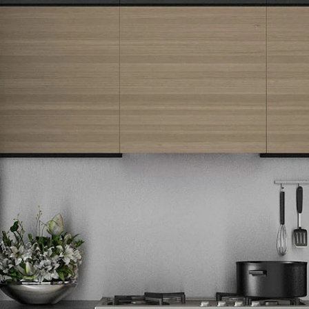
Newsletter
Prijavite se na naš newsletter i primajte preko emaila specijalne i
ekskluzivne ponude.
Tehnomedia
O nama
Naše prodavnice