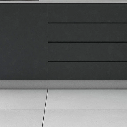
Kontakt
Pravna lica
Pravila privatnosti
Karijera i zaposlenje
Informacije
Isporuka robe
Načini plaćanja
Uslovi korišćenja
Tax Free kupovina
Česta postavljana pitanja
eKatalog
Korisnički servis
Svi brendovi
Vraćanje robe
Reklamacije i servis