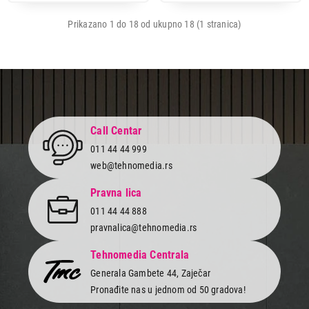
Prikazano 1 do 18 od ukupno 18 (1 stranica)
Call Centar
011 44 44 999
web@tehnomedia.rs
Pravna lica
011 44 44 888
pravnalica@tehnomedia.rs
Tehnomedia Centrala
Generala Gambete 44, Zaječar
Pronađite nas u jednom od 50 gradova!