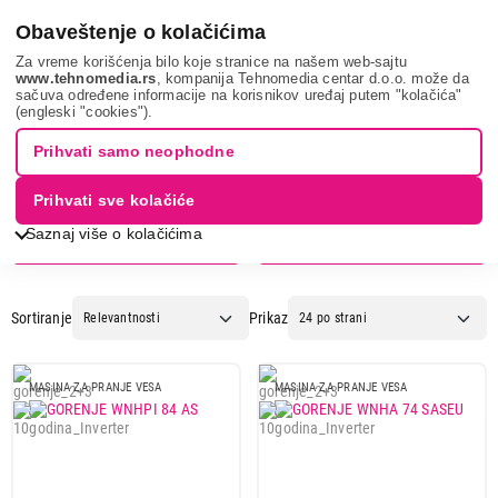
0
Obaveštenje o kolačićima
Za vreme korišćenja bilo koje stranice na našem web-sajtu
www.tehnomedia.rs
, kompanija Tehnomedia centar d.o.o. može da
sačuva određene informacije na korisnikov uređaj putem "kolačića"
Gorenje
(engleski "cookies").
Prihvati samo neophodne
Prihvati sve kolačiće
Saznaj više o kolačićima
Pegle
Veš mašine
Sortiranje
Prikaz
MASINA ZA PRANJE VESA
MASINA ZA PRANJE VESA