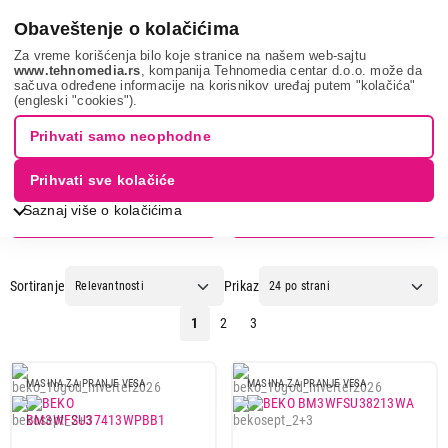
0
Obaveštenje o kolačićima
Za vreme korišćenja bilo koje stranice na našem web-sajtu
www.tehnomedia.rs
, kompanija Tehnomedia centar d.o.o. može da
sačuva određene informacije na korisnikov uređaj putem "kolačića"
Beko
(engleski "cookies").
Prihvati samo neophodne
Prihvati sve kolačiće
Saznaj više o kolačićima
Veš mašine
Pegle
Sortiranje
Prikaz
1
2
3
MASINA ZA PRANJE VESA
MASINA ZA PRANJE VESA