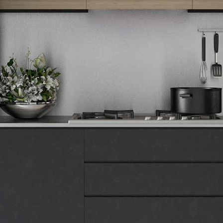
Tehnomedia
O nama
Naše prodavnice
Kontakt
Pravna lica
Pravila privatnosti
Karijera i zaposlenje
Informacije
Isporuka robe
Načini plaćanja