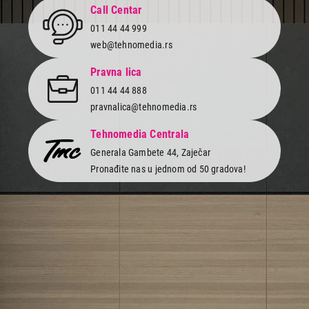
Call Centar
011 44 44 999
web@tehnomedia.rs
Pravna lica
011 44 44 888
pravnalica@tehnomedia.rs
Tehnomedia Centrala
Generala Gambete 44, Zaječar
Pronađite nas u jednom od 50 gradova!
Newsletter
Prijavite se na naš newsletter i primajte preko emaila specijalne i
ekskluzivne ponude.