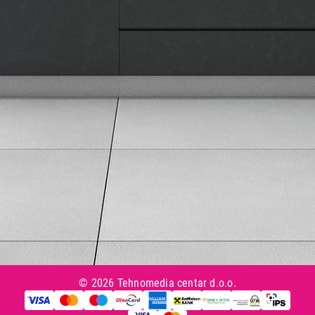
Isporuka robe
Načini plaćanja
Uslovi korišćenja
Tax Free kupovina
Česta postavljana pitanja
eKatalog
Korisnički servis
Svi brendovi
Vraćanje robe
Reklamacije i servis
Pratite nas na društvenim mrežama
© 2026 Tehnomedia centar d.o.o.