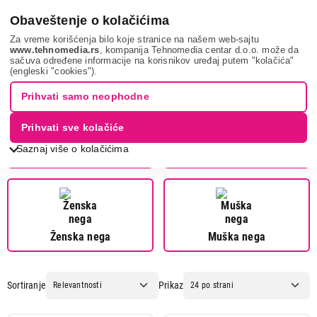
0
Obaveštenje o kolačićima
Za vreme korišćenja bilo koje stranice na našem web-sajtu
www.tehnomedia.rs
, kompanija Tehnomedia centar d.o.o. može da
sačuva određene informacije na korisnikov uređaj putem "kolačića"
Vox
(engleski "cookies").
Prihvati samo neophodne
Prihvati sve kolačiće
Saznaj više o kolačićima
Telesne vage
Fenovi za kosu
Ženska nega
Muška nega
Sortiranje
Prikaz