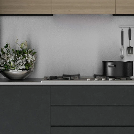
Tehnomedia
O nama
Naše prodavnice
Kontakt
Pravna lica
Pravila privatnosti
Karijera i zaposlenje
Informacije