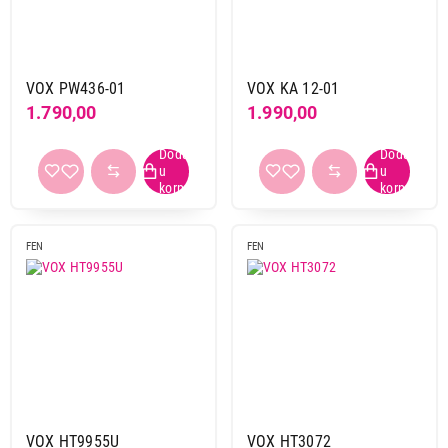
VOX PW436-01
VOX KA 12-01
1.790,00
1.990,00
1.390,00
FEN
FEN
FENOVI
VOX HT-3064 ljubicasti
Proizvod je dodat u korpu.
Ukupno u korpi:
0,00
Nastavi kupovinu
VOX HT9955U
VOX HT3072