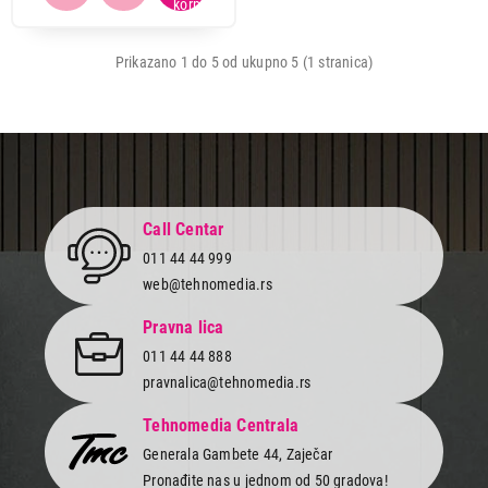
Prikazano 1 do 5 od ukupno 5 (1 stranica)
4.999,00
PRESE ZA KOSU
TESLA STH500BB
Proizvod je dodat u korpu.
Call Centar
Ukupno u korpi:
0,00
011 44 44 999
web@tehnomedia.rs
Nastavi kupovinu
Pravna lica
011 44 44 888
pravnalica@tehnomedia.rs
Završi kupovinu
Tehnomedia Centrala
Generala Gambete 44, Zaječar
Pronađite nas u jednom od 50 gradova!