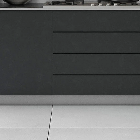
Naše prodavnice
Kontakt
Pravna lica
Pravila privatnosti
Karijera i zaposlenje
Informacije
Isporuka robe
Načini plaćanja
Uslovi korišćenja
Tax Free kupovina
Česta postavljana pitanja
eKatalog
Korisnički servis
Svi brendovi
Vraćanje robe