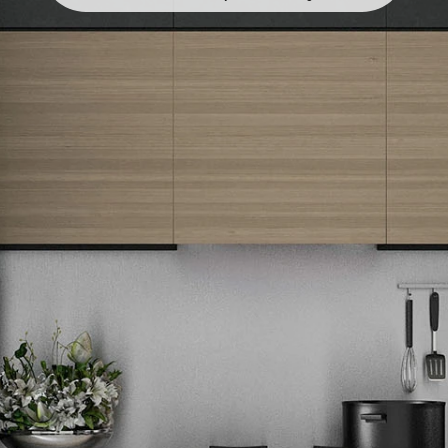
Newsletter
Prijavite se na naš newsletter i primajte preko emaila specijalne i
ekskluzivne ponude.
Tehnomedia
O nama