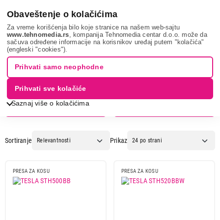
0
Obaveštenje o kolačićima
Za vreme korišćenja bilo koje stranice na našem web-sajtu
www.tehnomedia.rs
, kompanija Tehnomedia centar d.o.o. može da
sačuva određene informacije na korisnikov uređaj putem "kolačića"
Tesla
(engleski "cookies").
Prihvati samo neophodne
Prihvati sve kolačiće
Saznaj više o kolačićima
Ženska nega
Fenovi za kosu
Sortiranje
Prikaz
PRESA ZA KOSU
PRESA ZA KOSU