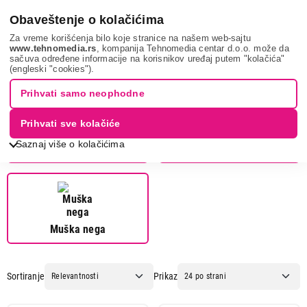
0
Obaveštenje o kolačićima
Za vreme korišćenja bilo koje stranice na našem web-sajtu
www.tehnomedia.rs
, kompanija Tehnomedia centar d.o.o. može da
sačuva određene informacije na korisnikov uređaj putem "kolačića"
Grundig
(engleski "cookies").
Prihvati samo neophodne
Prihvati sve kolačiće
Saznaj više o kolačićima
Fenovi za kosu
Ženska nega
Muška nega
Sortiranje
Prikaz