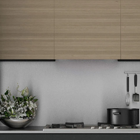
Newsletter
Prijavite se na naš newsletter i primajte preko emaila specijalne i
ekskluzivne ponude.
Tehnomedia
O nama
Naše prodavnice
Kontakt