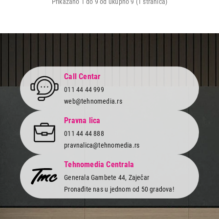
Prikazano 1 do 9 od ukupno 9 (1 stranica)
Call Centar
011 44 44 999
web@tehnomedia.rs
Pravna lica
011 44 44 888
pravnalica@tehnomedia.rs
Tehnomedia Centrala
Generala Gambete 44, Zaječar
Pronađite nas u jednom od 50 gradova!