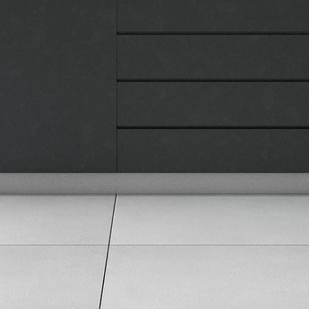
Pravna lica
Pravila privatnosti
Karijera i zaposlenje
Informacije
Isporuka robe
Načini plaćanja
Uslovi korišćenja
Tax Free kupovina
Česta postavljana pitanja
eKatalog
Korisnički servis
Svi brendovi
Vraćanje robe
Reklamacije i servis
Pratite nas na društvenim mrežama