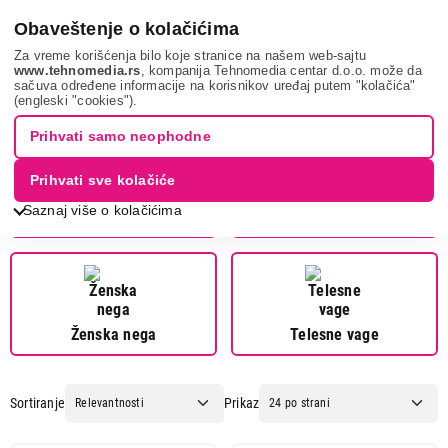
0
Obaveštenje o kolačićima
Za vreme korišćenja bilo koje stranice na našem web-sajtu
www.tehnomedia.rs
, kompanija Tehnomedia centar d.o.o. može da
sačuva određene informacije na korisnikov uređaj putem "kolačića"
Bauer
(engleski "cookies").
Prihvati samo neophodne
Prihvati sve kolačiće
Saznaj više o kolačićima
Muška nega
Fenovi za kosu
Ženska nega
Telesne vage
Sortiranje
Prikaz