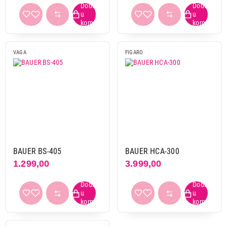
VAGA
FIGARO
399,00
TRIMERI
BAUER NT-975 X-FACE
BAUER BS-405
BAUER HCA-300
Proizvod je dodat u korpu.
1.299,00
3.999,00
Ukupno u korpi:
0,00
Nastavi kupovinu