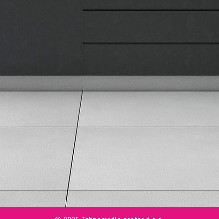
Informacije
Isporuka robe
Načini plaćanja
Uslovi korišćenja
Tax Free kupovina
Česta postavljana pitanja
eKatalog
Korisnički servis
Svi brendovi
Vraćanje robe
Reklamacije i servis
Pratite nas na društvenim mrežama