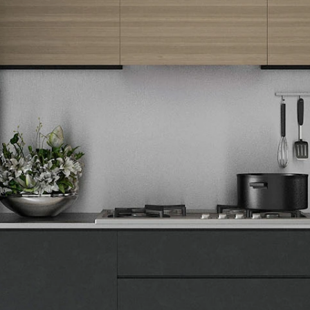
ekskluzivne ponude.
Tehnomedia
O nama
Naše prodavnice
Kontakt
Pravna lica
Pravila privatnosti
Karijera i zaposlenje