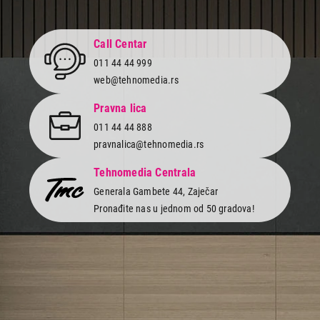
Call Centar
011 44 44 999
web@tehnomedia.rs
Pravna lica
011 44 44 888
pravnalica@tehnomedia.rs
Tehnomedia Centrala
Generala Gambete 44, Zaječar
Pronađite nas u jednom od 50 gradova!
Newsletter
Prijavite se na naš newsletter i primajte preko emaila specijalne i