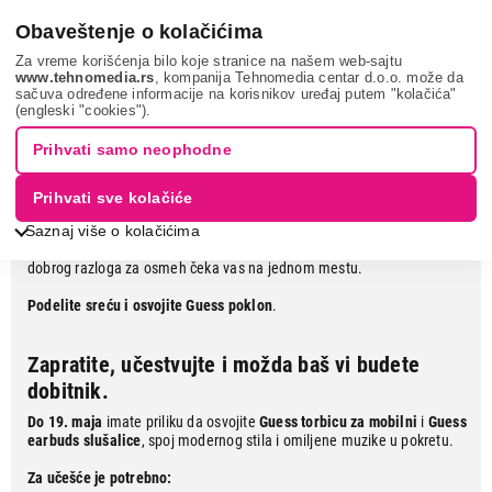
0
Obaveštenje o kolačićima
Za vreme korišćenja bilo koje stranice na našem web-sajtu
www.tehnomedia.rs
, kompanija Tehnomedia centar d.o.o. može da
sačuva određene informacije na korisnikov uređaj putem "kolačića"
Sezona popusta i darivanja
(engleski "cookies").
Prihvati samo neophodne
Modni detalji i giveaway trenutak
Prihvati sve kolačiće
Uz atraktivne popuste na
Guess
,
Karl Lagerfeld
i
Hello Kitty
dodatke,
Saznaj više o kolačićima
očekuje vas i prilika da osvojite
sjajan poklon
. Spoj mode, tehnologije i
dobrog razloga za osmeh čeka vas na jednom mestu.
Podelite sreću i osvojite Guess poklon
.
Zapratite, učestvujte i možda baš vi budete
dobitnik.
Do 19. maja
imate priliku da osvojite
Guess torbicu za mobilni
i
Guess
earbuds slušalice
, spoj modernog stila i omiljene muzike u pokretu.
Za učešće je potrebno: