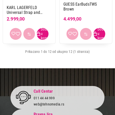
GUESS EarBudsTWS
KARL LAGERFELD
Brown
Universal Strap and
Tether Patch Black
2.999,00
4.499,00
Prikazano 1 do 12 od ukupno 12 (1 stranica)
Call Centar
011 44 44 999
web@tehnomedia.rs
Pravna lica