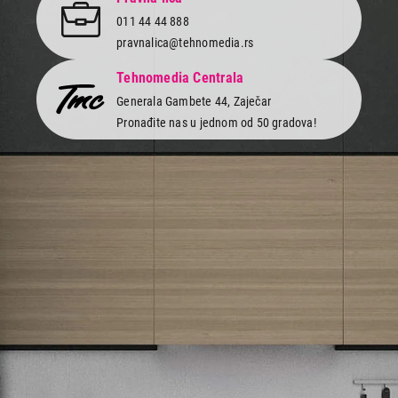
011 44 44 888
pravnalica@tehnomedia.rs
Tehnomedia Centrala
Generala Gambete 44, Zaječar
Pronađite nas u jednom od 50 gradova!
Newsletter
Prijavite se na naš newsletter i primajte preko emaila specijalne i
ekskluzivne ponude.