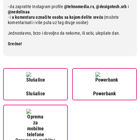
- da zapratite Instagram profile
@tehnomedia.rs
,
@designtech.srb
i
@nedolinaa
- i
u komentaru označite osobu sa kojom delite sreću
(možete
komentarisati i više puta uz tag druge osobe)
Jednostavno, brzo i dovoljno da nekome, ili sebi, ulepšate dan.
Srećno!
Slušalice
Powerbank