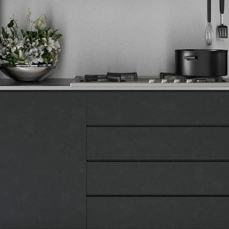
Tehnomedia
O nama
Naše prodavnice
Kontakt
Pravna lica
Pravila privatnosti
Karijera i zaposlenje
Informacije
Isporuka robe
Načini plaćanja
Uslovi korišćenja
Tax Free kupovina
Česta postavljana pitanja