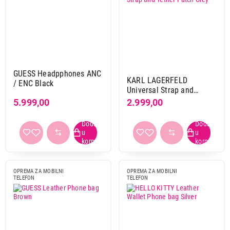
GUESS Headpphones ANC
KARL LAGERFELD
/ ENC Black
Universal Strap and
3.999,00
Tether Patch Grey
5.999,00
2.999,00
SLUŠALICE
HELLO KITTY EarBuds Pink
Proizvod je dodat u korpu.
Ukupno u korpi:
0,00
OPREMA ZA MOBILNI
OPREMA ZA MOBILNI
TELEFON
TELEFON
Nastavi kupovinu
Završi kupovinu