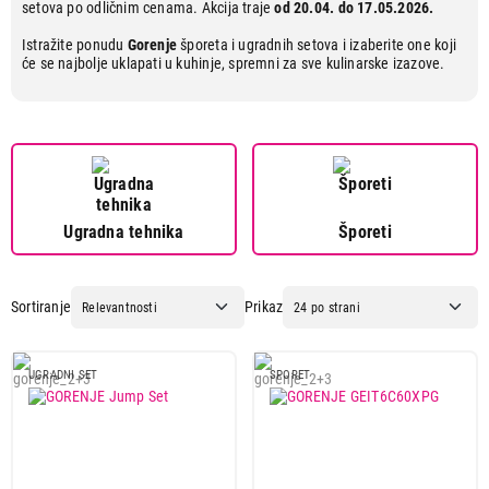
setova po odličnim cenama. Akcija traje
od 20.04. do 17.05.2026.
Istražite ponudu
Gorenje
šporeta i ugradnih setova i izaberite one koji
će se najbolje uklapati u kuhinje, spremni za sve kulinarske izazove.
Ugradna tehnika
Šporeti
Sortiranje
Prikaz
UGRADNI SET
SPORET