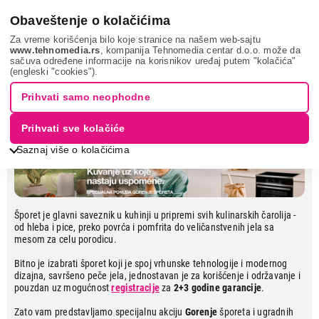
0
Obaveštenje o kolačićima
Za vreme korišćenja bilo koje stranice na našem web-sajtu
www.tehnomedia.rs
, kompanija Tehnomedia centar d.o.o. može da
sačuva određene informacije na korisnikov uređaj putem "kolačića"
Kuvanje uz koje nastaju uspomene
(engleski "cookies").
Prihvati samo neophodne
Prihvati sve kolačiće
Saznaj više o kolačićima
Šporet je glavni saveznik u kuhinji u pripremi svih kulinarskih čarolija -
od hleba i pice, preko povrća i pomfrita do veličanstvenih jela sa
mesom za celu porodicu.
Bitno je izabrati šporet koji je spoj vrhunske tehnologije i modernog
dizajna, savršeno peče jela, jednostavan je za korišćenje i održavanje i
pouzdan uz mogućnost
registracije
za
2+3 godine garancije
.
Zato vam predstavljamo specijalnu akciju
Gorenje
šporeta i ugradnih