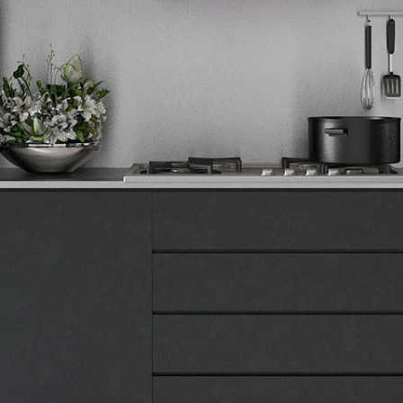
Tehnomedia
O nama
Naše prodavnice
Kontakt
Pravna lica
Pravila privatnosti
Karijera i zaposlenje
Informacije
Isporuka robe
Načini plaćanja
Uslovi korišćenja