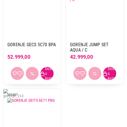
GORENJE Jump Set
Proizvod je dodat u korpu.
Ukupno u korpi:
0,00
Nastavi kupovinu
GORENJE GECS 5C70 BPA
GORENJE JUMP SET
AQUA / C
52.999,00
42.999,00
Završi kupovinu
SPORET