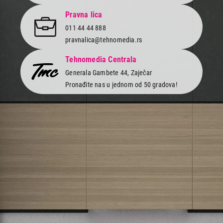
Pravna lica
011 44 44 888
pravnalica@tehnomedia.rs
Tehnomedia Centrala
Generala Gambete 44, Zaječar
Pronađite nas u jednom od 50 gradova!
Newsletter
Prijavite se na naš newsletter i primajte preko emaila specijalne i
ekskluzivne ponude.