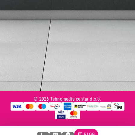
Tax Free kupovina
Česta postavljana pitanja
eKatalog
Korisnički servis
Svi brendovi
Vraćanje robe
Reklamacije i servis
Pratite nas na društvenim mrežama
© 2026 Tehnomedia centar d.o.o.
BLOG