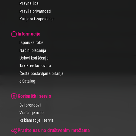
Pravna lica
Pravila privatnosti
Karijera i zaposlenje
Informacije
Isporuka robe
Načini plaćanja
Uslovi korišćenja
Tax Free kupovina
Česta postavljana pitanja
eKatalog
Korisnički servis
Svi brendovi
Vraćanje robe
Reklamacije i servis
Pratite nas na društvenim mrežama