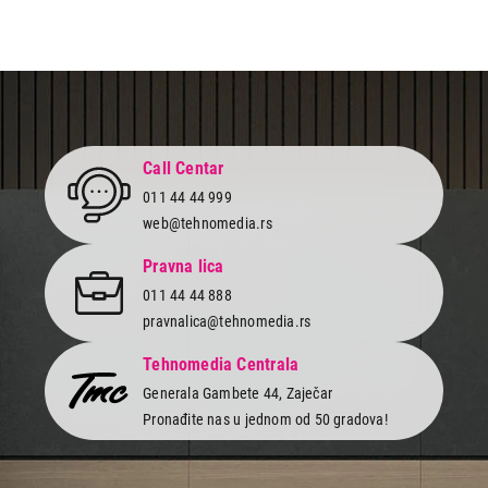
Call Centar
011 44 44 999
web@tehnomedia.rs
Pravna lica
011 44 44 888
pravnalica@tehnomedia.rs
Tehnomedia Centrala
Generala Gambete 44, Zaječar
Pronađite nas u jednom od 50 gradova!