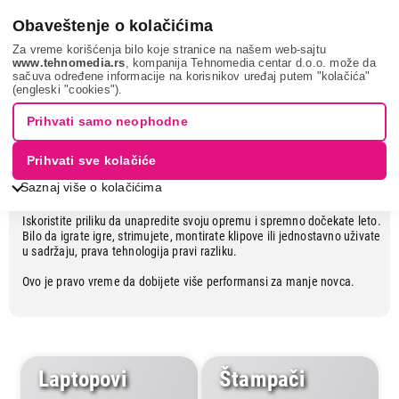
0
Obaveštenje o kolačićima
Za vreme korišćenja bilo koje stranice na našem web-sajtu
www.tehnomedia.rs
, kompanija Tehnomedia centar d.o.o. može da
sačuva određene informacije na korisnikov uređaj putem "kolačića"
Tehnologija za vaše najbolje leto
(engleski "cookies").
Prihvati samo neophodne
Prihvati sve kolačiće
U
junu
vas čekaju popusti na
laptopove
,
računare
,
monitore
,
gejming
opremu
i moćne
slušalice
, sve što vam je potrebno za rad, zabavu i
Saznaj više o kolačićima
kreativnost bez ograničenja.
Iskoristite priliku da unapredite svoju opremu i spremno dočekate leto.
Bilo da igrate igre, strimujete, montirate klipove ili jednostavno uživate
u sadržaju, prava tehnologija pravi razliku.
Ovo je pravo vreme da dobijete više performansi za manje novca.
Laptopovi
Štampači