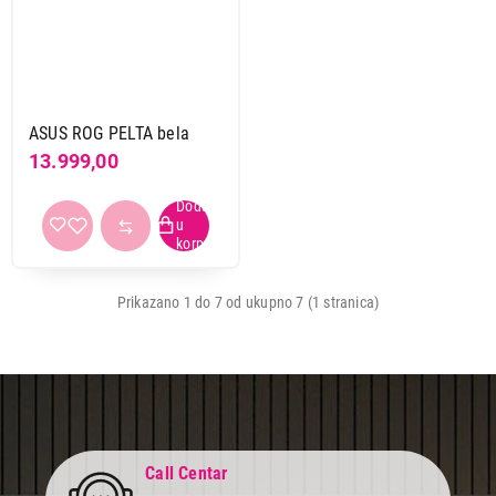
MISEVI
ASUS ROG IMPACT III
Proizvod je dodat u korpu.
Ukupno u korpi:
0,00
ASUS ROG PELTA bela
13.999,00
Nastavi kupovinu
Završi kupovinu
Prikazano 1 do 7 od ukupno 7 (1 stranica)
Call Centar