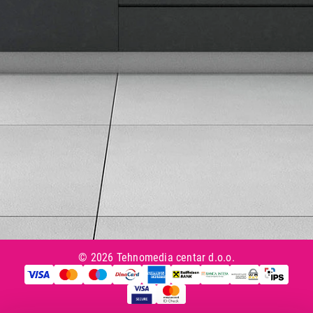
Uslovi korišćenja
Tax Free kupovina
Česta postavljana pitanja
eKatalog
Korisnički servis
Svi brendovi
Vraćanje robe
Reklamacije i servis
Pratite nas na društvenim mrežama
© 2026 Tehnomedia centar d.o.o.