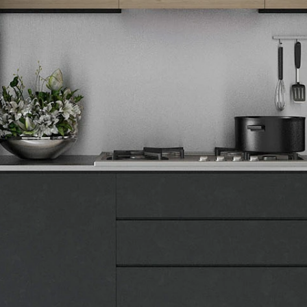
Tehnomedia
O nama
Naše prodavnice
Kontakt
Pravna lica
Pravila privatnosti
Karijera i zaposlenje
Informacije
Isporuka robe
Načini plaćanja