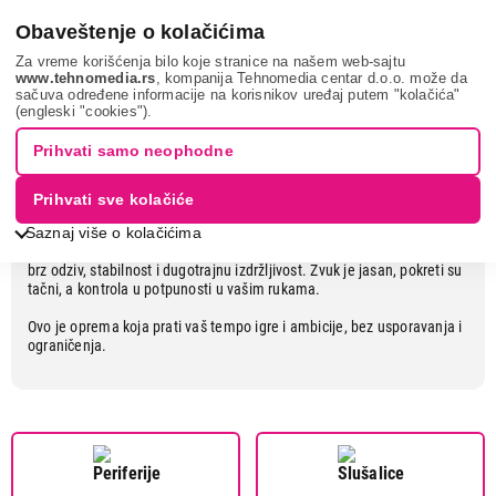
0
Obaveštenje o kolačićima
Za vreme korišćenja bilo koje stranice na našem web-sajtu
www.tehnomedia.rs
, kompanija Tehnomedia centar d.o.o. može da
sačuva određene informacije na korisnikov uređaj putem "kolačića"
ROG oprema za vrhunski gejming
(engleski "cookies").
Prihvati samo neophodne
Potpuna kontrola igre
Prihvati sve kolačiće
ASUS ROG
periferija donosi pouzdane tastature, precizne gejming
Saznaj više o kolačićima
miševe i slušalice koje vas uvlače u igru. Svaki uređaj je dizajniran za
brz odziv, stabilnost i dugotrajnu izdržljivost. Zvuk je jasan, pokreti su
tačni, a kontrola u potpunosti u vašim rukama.
Ovo je oprema koja prati vaš tempo igre i ambicije, bez usporavanja i
ograničenja.