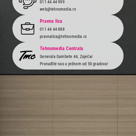
011 44 44 999
web@tehnomedia.rs
Pravna lica
011 44 44 888
pravnalica@tehnomedia.rs
Tehnomedia Centrala
Generala Gambete 44, Zaječar
Pronađite nas u jednom od 50 gradova!
Newsletter
Prijavite se na naš newsletter i primajte preko emaila specijalne i
ekskluzivne ponude.