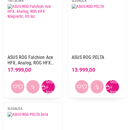
TASTATURA
SLUSALICA
ASUS ROG Falchion Ace
ASUS ROG PELTA
HFX, Analog, ROG HFX
Magnetic, US loc
17.999,00
13.999,00
SLUSALICA
4.999,00