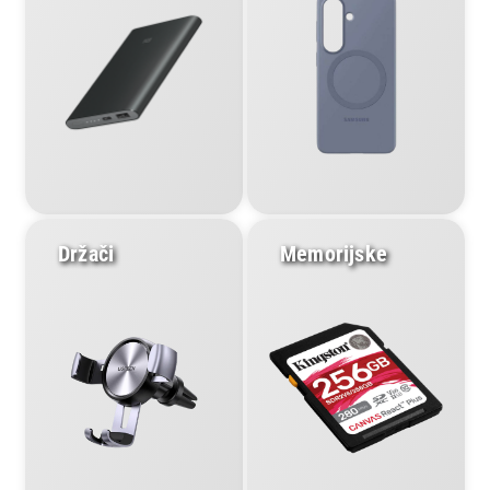
Držači
Memorijske