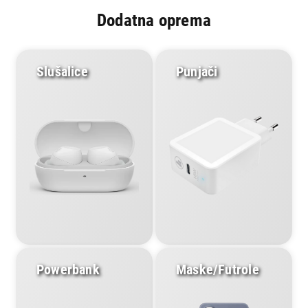
Dodatna oprema
Slušalice
Punjači
Powerbank
Maske/Futrole