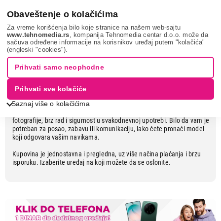
0
Obaveštenje o kolačićima
Za vreme korišćenja bilo koje stranice na našem web-sajtu
www.tehnomedia.rs
, kompanija Tehnomedia centar d.o.o. može da
sačuva određene informacije na korisnikov uređaj putem "kolačića"
Pronađite svoj novi telefon kod nas
(engleski "cookies").
Prihvati samo neophodne
Pouzdan izbor za svaki dan
Prihvati sve kolačiće
Saznaj više o kolačićima
U ponudi vas čekaju pažljivo odabrani telefoni koji nude odlične
fotografije, brz rad i sigurnost u svakodnevnoj upotrebi. Bilo da vam je
potreban za posao, zabavu ili komunikaciju, lako ćete pronaći model
koji odgovara vašim navikama.
Kupovina je jednostavna i pregledna, uz više načina plaćanja i brzu
isporuku. Izaberite uređaj na koji možete da se oslonite.