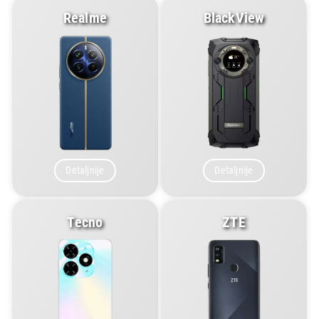
Realme
BlackView
Detaljnije
Detaljnije
Tecno
ZTE