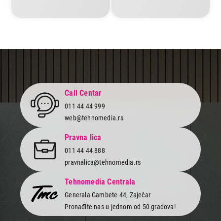
Call Centar
011 44 44 999
web@tehnomedia.rs
Pravna lica
011 44 44 888
pravnalica@tehnomedia.rs
Tehnomedia Centrala
Generala Gambete 44, Zaječar
Pronađite nas u jednom od 50 gradova!