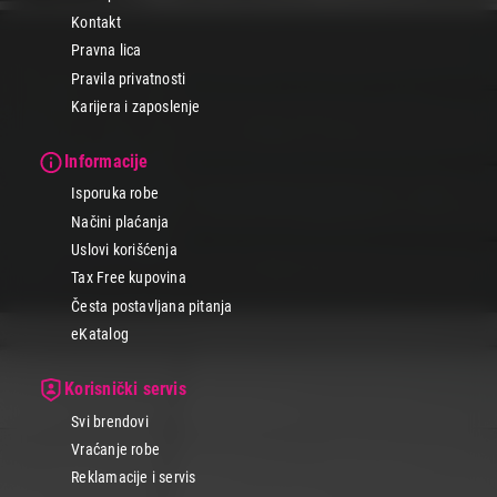
Kontakt
Pravna lica
Pravila privatnosti
Karijera i zaposlenje
Informacije
Isporuka robe
Načini plaćanja
Uslovi korišćenja
Tax Free kupovina
Česta postavljana pitanja
eKatalog
Korisnički servis
Svi brendovi
Vraćanje robe
Reklamacije i servis