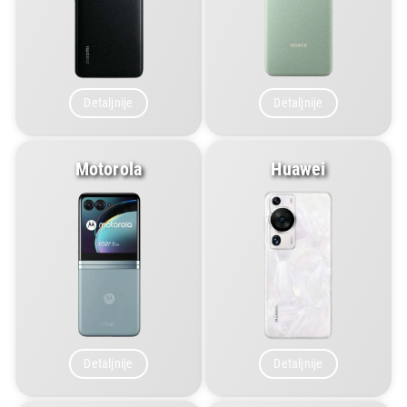
Detaljnije
Detaljnije
Motorola
Huawei
Detaljnije
Detaljnije