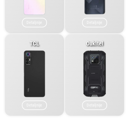
Detaljnije
Detaljnije
TCL
Oukitel
Detaljnije
Detaljnije