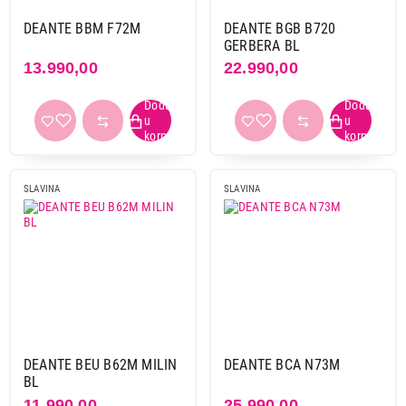
peska
1
DEANTE BBM F72M
DEANTE BGB B720
siva
2
GERBERA BL
titanijum
4
13.990,00
22.990,00
zlatna
5
Sa tušem
da
28
ne
41
SLAVINA
SLAVINA
Obriši filtere
Primeni filtere
DEANTE BEU B62M MILIN
DEANTE BCA N73M
BL
11.990,00
25.990,00