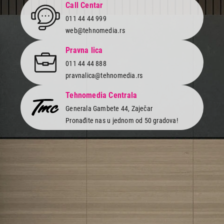
Call Centar
011 44 44 999
web@tehnomedia.rs
Pravna lica
011 44 44 888
pravnalica@tehnomedia.rs
Tehnomedia Centrala
Generala Gambete 44, Zaječar
Pronađite nas u jednom od 50 gradova!
Newsletter
Prijavite se na naš newsletter i primajte preko emaila specijalne i
ekskluzivne ponude.