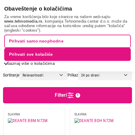
0
Obaveštenje o kolačićima
Za vreme korišćenja bilo koje stranice na našem web-sajtu
www.tehnomedia.rs
, kompanija Tehnomedia centar d.o.o. može da
sačuva određene informacije na korisnikov uređaj putem "kolačića"
Bela tehnika
Sudopere i slavine
Slavine
DEANTE
(engleski "cookies").
SLAVINE - DEANTE
Prihvati samo neophodne
Prihvati sve kolačiće
1
2
3
Saznaj više o kolačićima
Sortiranje
Prikaz
Cena
Cena od
Cena do
Filteri
1
SLAVINA
SLAVINA
Brend
Blanco
5