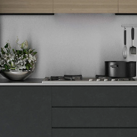
Tehnomedia
O nama
Naše prodavnice
Kontakt
Pravna lica
Pravila privatnosti
Karijera i zaposlenje
Informacije
Isporuka robe