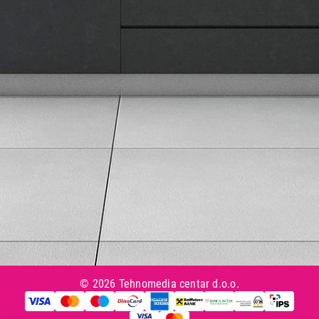
Načini plaćanja
Uslovi korišćenja
Tax Free kupovina
Česta postavljana pitanja
eKatalog
Korisnički servis
Svi brendovi
Vraćanje robe
Reklamacije i servis
Pratite nas na društvenim mrežama
© 2026 Tehnomedia centar d.o.o.