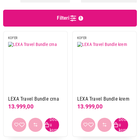
Disney
8
El potro
7
Filteri
1
ENova
48
ENso
13
Lexa
2
KOFER
KOFER
Movom
41
Nema proizvodjaca
1
Pepe jeans
18
Roll road
58
Xiaomi
2
Obriši filtere
LEXA Travel Bundle crna
LEXA Travel Bundle krem
13.999,00
13.999,00
Primeni filtere