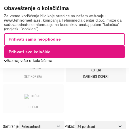
0
Obaveštenje o kolačićima
Za vreme korišćenja bilo koje stranice na našem web-sajtu
www.tehnomedia.rs
, kompanija Tehnomedia centar d.o.o. može da
sačuva određene informacije na korisnikov uređaj putem "kolačića"
Sport i putovanje
Koferi
LEXA
(engleski "cookies").
KOFERI ZA PUTOVANJA - LEXA
Prihvati samo neophodne
Prihvati sve kolačiće
Saznaj više o kolačićima
SET KOFERA
KABINSKI KOFERI
Cena
Cena od
Cena do
DEČIJI
Brend
3g
11
Sortiranje
Prikaz