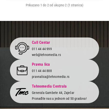
Prikazano 1 do 2 od ukupno 2 (1 stranica)
Call Centar
011 44 44 999
web@tehnomedia.rs
Pravna lica
011 44 44 888
pravnalica@tehnomedia.rs
13.999,00
KOFERI
LEXA Travel Bundle crna
Tehnomedia Centrala
Proizvod je dodat u korpu.
Generala Gambete 44, Zaječar
Pronađite nas u jednom od 50 gradova!
Ukupno u korpi:
0,00