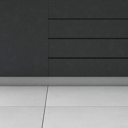
Kontakt
Pravna lica
Pravila privatnosti
Karijera i zaposlenje
Informacije
Isporuka robe
Načini plaćanja
Uslovi korišćenja
Tax Free kupovina
Česta postavljana pitanja
eKatalog
Korisnički servis
Svi brendovi
Vraćanje robe
Reklamacije i servis