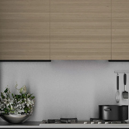
Nastavi kupovinu
Newsletter
Prijavite se na naš newsletter i primajte preko emaila specijalne i
Završi kupovinu
ekskluzivne ponude.
Tehnomedia
O nama
Naše prodavnice