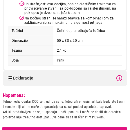
Unutrašnjost: dva odeljka, oba sa elastičnim trakama za
pričvršćivanje stvari i sa poklopcem sa rajsferšlusom, na
poklopcu je džep sa rajsferšlusom
Na bočnoj strani se nalazi bravica sa kombinacijom za
zaključavanje za maksimalnu sigurnost prtljaga
Točkići
Četiri dupla rotirajuća točkića
Dimenzije
50 x 38 x 20 cm
Težina
2,1 kg
Boja
Pink
Deklaracija
Model:
DISNEY MINNIE LOVE deciji
Napomena:
kofer na tockicima4
Tehnomedia centar DOO se trudi da cene, fotografije i opisi artikala budu što tačniji
Naziv i vrsta robe:
KOFER
i kompletniji ali ne može da garantuje da su svi podaci apsolutno ispravni.
Uvoznik:
Precision DOO
Artikli predstavljeni na sajtu spadaju u našu ponudu i može se desiti da određeni
proizvod nije trenutno dostupan. Sve cene su sa uračunatim PDV-om.
Zemlja porekla:
Kina
Prava potrošača:
Zagarantovana sva prava