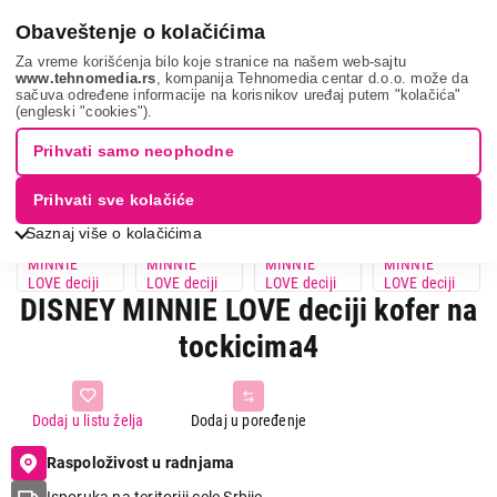
0
Obaveštenje o kolačićima
Za vreme korišćenja bilo koje stranice na našem web-sajtu
www.tehnomedia.rs
, kompanija Tehnomedia centar d.o.o. može da
sačuva određene informacije na korisnikov uređaj putem "kolačića"
Disney minnie l...
(engleski "cookies").
Prihvati samo neophodne
Prihvati sve kolačiće
Saznaj više o kolačićima
DISNEY MINNIE LOVE deciji kofer na
tockicima4
Dodaj u listu želja
Dodaj u poređenje
Raspoloživost u radnjama