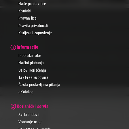
Naše prodavnice
Kontakt
Pravna lica
Pravila privatnosti
Karijera i zaposlenje
Informacije
Isporuka robe
Načini plaćanja
Uslovi korišćenja
Tax Free kupovina
Česta postavljana pitanja
eKatalog
Korisnički servis
Svi brendovi
Vraćanje robe