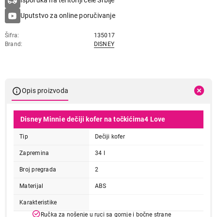
Isporuka na teritoriji cele Srbije
Uputstvo za online poručivanje
Šifra
135017
Brand
DISNEY
Opis proizvoda
Disney Minnie dečiji kofer na točkićima4 Love
Tip
Dečiji kofer
Zapremina
34 l
Broj pregrada
2
Materijal
ABS
Karakteristike
Ručka za nošenje u ruci sa gornje i bočne strane