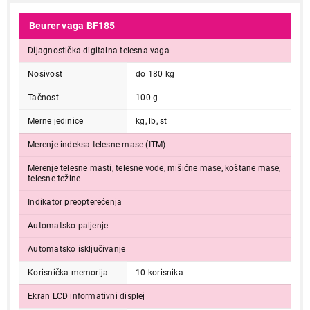
Beurer vaga BF185
Dijagnostička digitalna telesna vaga
Nosivost
do 180 kg
Tačnost
100 g
Merne jedinice
kg, lb, st
Merenje indeksa telesne mase (ITM)
Merenje telesne masti, telesne vode, mišićne mase, koštane mase,
telesne težine
Indikator preopterećenja
Automatsko paljenje
Automatsko isključivanje
Korisnička memorija
10 korisnika
Ekran LCD informativni displej