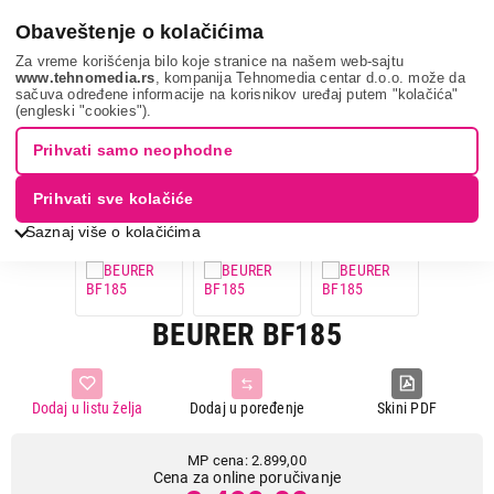
0
Obaveštenje o kolačićima
Za vreme korišćenja bilo koje stranice na našem web-sajtu
www.tehnomedia.rs
, kompanija Tehnomedia centar d.o.o. može da
sačuva određene informacije na korisnikov uređaj putem "kolačića"
Nega tela, lepota i zdravlje
Telesne vage
Digitalne vage
(engleski "cookies").
Beurer bf185...
Prihvati samo neophodne
14%
UŠTEDA.
Prihvati sve kolačiće
Saznaj više o kolačićima
BEURER BF185
Dodaj u listu želja
Dodaj u poređenje
Skini PDF
MP cena: 2.899,00
Cena za online poručivanje