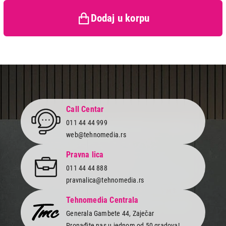
zaštiti potrošača
Dodaj u korpu
Call Centar
011 44 44 999
web@tehnomedia.rs
Pravna lica
011 44 44 888
pravnalica@tehnomedia.rs
Tehnomedia Centrala
Generala Gambete 44, Zaječar
Pronađite nas u jednom od 50 gradova!