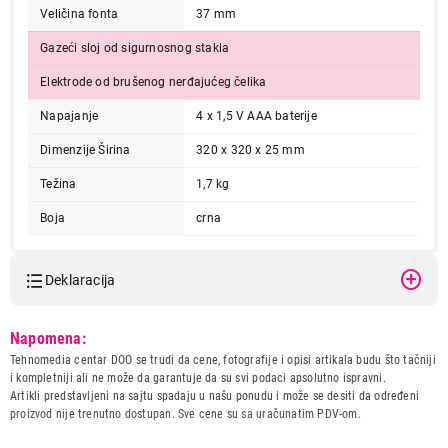
Veličina fonta
37 mm
Gazeći sloj od sigurnosnog stakla
Elektrode od brušenog nerđajućeg čelika
Napajanje
4 x 1,5 V AAA baterije
Dimenzije Širina
320 x 320 x 25 mm
Težina
1,7 kg
2.499,00
VAGE
BEURER BF185
Boja
crna
Proizvod je dodat u korpu.
Deklaracija
Ukupno u korpi:
0,00
Model:
BEURER BF185
Napomena:
Naziv i vrsta robe:
VAGA
Tehnomedia centar DOO se trudi da cene, fotografije i opisi artikala budu što tačniji
Nastavi kupovinu
Uvoznik:
RAPID a.d.
i kompletniji ali ne može da garantuje da su svi podaci apsolutno ispravni.
Artikli predstavljeni na sajtu spadaju u našu ponudu i može se desiti da određeni
Zemlja porekla:
KINA
proizvod nije trenutno dostupan. Sve cene su sa uračunatim PDV-om.
Prava potrošača:
Zagarantovana sva prava
Završi kupovinu
kupaca po osnovu zakona o