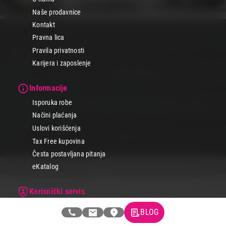
Naše prodavnice
Kontakt
Pravna lica
Pravila privatnosti
Karijera i zaposlenje
Informacije
Isporuka robe
Načini plaćanja
Uslovi korišćenja
Tax Free kupovina
Česta postavljana pitanja
eKatalog
Korisnički servis
Svi brendovi
BLOG
Vraćanje robe