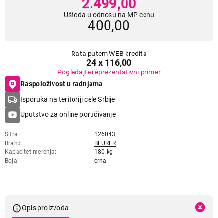
2.499,00
Ušteda u odnosu na MP cenu
400,00
Rata putem WEB kredita
24 x 116,00
Pogledajte reprezentativni primer
Raspoloživost u radnjama
Isporuka na teritoriji cele Srbije
Uputstvo za online poručivanje
Šifra
126043
Brand
BEURER
Kapacitet merenja
180 kg
Boja
crna
Opis proizvoda