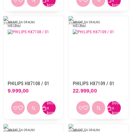
APARAT ZA ORALNU
APARAT ZA ORALNU
HIGIJENU
HIGIJENU
12.999,00
APARATI ZA ORALNU HIGIJENU
PHILIPS Sonicare HX3826/31
Proizvod je dodat u korpu.
Ukupno u korpi:
0,00
PHILIPS HX7108 / 01
PHILIPS HX7109 / 01
9.999,00
22.999,00
Nastavi kupovinu
Završi kupovinu
APARAT ZA ORALNU
APARAT ZA ORALNU