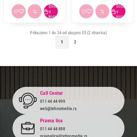
Prikazano 1 do 24 od ukupno 35 (2 stranica)
1
2
Call Centar
011 44 44 999
web@tehnomedia.rs
Pravna lica
011 44 44 888
pravnalica@tehnomedia.rs