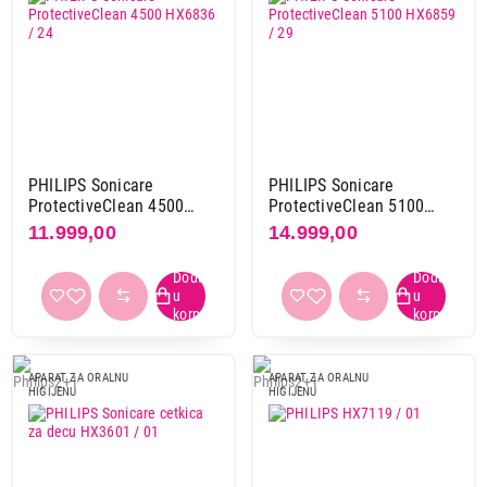
PHILIPS Sonicare
PHILIPS Sonicare
ProtectiveClean 4500
ProtectiveClean 5100
HX6836 / 24
HX6859 / 29
11.999,00
14.999,00
APARAT ZA ORALNU
APARAT ZA ORALNU
HIGIJENU
HIGIJENU