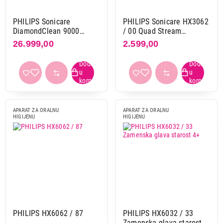
PHILIPS Sonicare
PHILIPS Sonicare HX3062
DiamondClean 9000
/ 00 Quad Stream
HX9911 / 27
mlaznica 2 kom
26.999,00
2.599,00
APARAT ZA ORALNU
APARAT ZA ORALNU
HIGIJENU
HIGIJENU
PHILIPS HX6062 / 87
PHILIPS HX6032 / 33
Zamenska glava starost