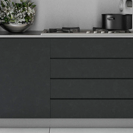
Tehnomedia
O nama
Naše prodavnice
Kontakt
Pravna lica
Pravila privatnosti
Karijera i zaposlenje
Informacije
Isporuka robe
Načini plaćanja
Uslovi korišćenja
Tax Free kupovina
Česta postavljana pitanja
eKatalog