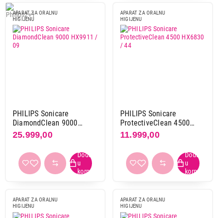
APARAT ZA ORALNU
APARAT ZA ORALNU
HIGIJENU
HIGIJENU
Obriši filtere
Primeni filtere
PHILIPS Sonicare
PHILIPS Sonicare
DiamondClean 9000
ProtectiveClean 4500
HX9911 / 09
HX6830 / 44
25.999,00
11.999,00
APARAT ZA ORALNU
APARAT ZA ORALNU
HIGIJENU
HIGIJENU