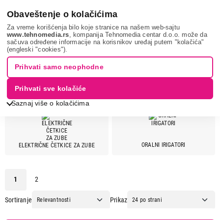
0
Obaveštenje o kolačićima
Za vreme korišćenja bilo koje stranice na našem web-sajtu
www.tehnomedia.rs
, kompanija Tehnomedia centar d.o.o. može da
sačuva određene informacije na korisnikov uređaj putem "kolačića"
Nega tela, lepota i zdravlje
Oralna higijena
PHILIPS
(engleski "cookies").
APARATI ZA ORALNU HIGIJENU -
Prihvati samo neophodne
PHILIPS
Prihvati sve kolačiće
Saznaj više o kolačićima
Cena
ORALNI IRIGATORI
ELEKTRIČNE ČETKICE ZA ZUBE
Cena od
Cena do
1
2
Sortiranje
Prikaz
Brend
Beper
1