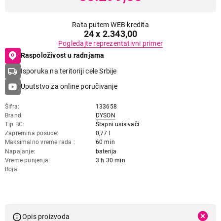
Rata putem WEB kredita
24 x 2.343,00
Pogledajte reprezentativni primer
Raspoloživost u radnjama
Isporuka na teritoriji cele Srbije
Uputstvo za online poručivanje
Šifra
133658
Brand
DYSON
Tip BC
Štapni usisivači
Zapremina posude
0,77 l
Maksimalno vreme rada
60 min
Napajanje
baterija
Vreme punjenja
3 h 30 min
Boja
Opis proizvoda