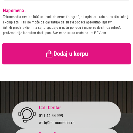
Model:
DYSON V10 Origin
Napomena:
Naziv i vrsta robe:
USISIVAC
Tehnomedia centar DOO se trudi da cene, fotografije i opisi artikala budu što tačniji
Uvoznik:
Tandem d.o.o.
i kompletniji ali ne može da garantuje da su svi podaci apsolutno ispravni.
Artikli predstavljeni na sajtu spadaju u našu ponudu i može se desiti da određeni
Zemlja porekla:
Malezija
proizvod nije trenutno dostupan. Sve cene su sa uračunatim PDV-om.
Prava potrošača:
Zagarantovana sva prava
kupaca po osnovu zakona o
zaštiti potrošača
Dodaj u korpu
Call Centar
011 44 44 999
web@tehnomedia.rs