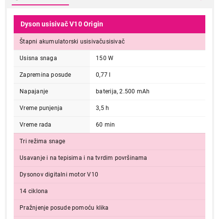
Dyson usisivač V10 Origin
Štapni akumulatorski usisivačusisivač
Usisna snaga
150 W
Zapremina posude
0,77 l
Napajanje
baterija, 2.500 mAh
Vreme punjenja
3,5 h
Vreme rada
60 min
Tri režima snage
Usavanje i na tepisima i na tvrdim površinama
Dysonov digitalni motor V10
14 ciklona
Pražnjenje posude pomoću klika