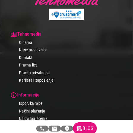
Tehnomedia
O nama
Naše prodavnice
Kontakt
Pravna lica
Pravila privatnosti
Karijera i zaposlenje
Informacije
Isporuka robe
Načini plaćanja
Uslovi korišćenja
Tax Free kupovina
BLOG