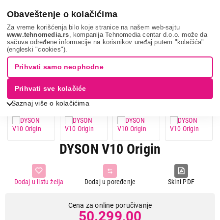
0
Obaveštenje o kolačićima
Za vreme korišćenja bilo koje stranice na našem web-sajtu
www.tehnomedia.rs
, kompanija Tehnomedia centar d.o.o. može da
sačuva određene informacije na korisnikov uređaj putem "kolačića"
Mali kućni aparati
Usisivači
Štapni usisivači
Dyson v10
(engleski "cookies").
origi...
Prihvati samo neophodne
Prihvati sve kolačiće
Saznaj više o kolačićima
DYSON V10 Origin
Dodaj u listu želja
Dodaj u poređenje
Skini PDF
Cena za online poručivanje
50.299,00