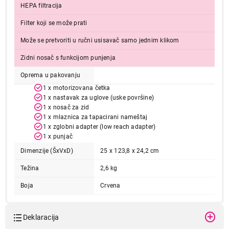
HEPA filtracija
Filter koji se može prati
Može se pretvoriti u ručni usisavač samo jednim klikom
Zidni nosač s funkcijom punjenja
Oprema u pakovanju
1 x motorizovana četka
50.299,00
1 x nastavak za uglove (uske površine)
USISIVAČI
1 x nosač za zid
DYSON V10 Origin
1 x mlaznica za tapacirani nameštaj
Proizvod je dodat u korpu.
1 x zglobni adapter (low reach adapter)
1 x punjač
Dimenzije (ŠxVxD)
25 x 123,8 x 24,2 cm
Ukupno u korpi:
0,00
Težina
2,6 kg
Boja
Crvena
Nastavi kupovinu
Deklaracija
Završi kupovinu