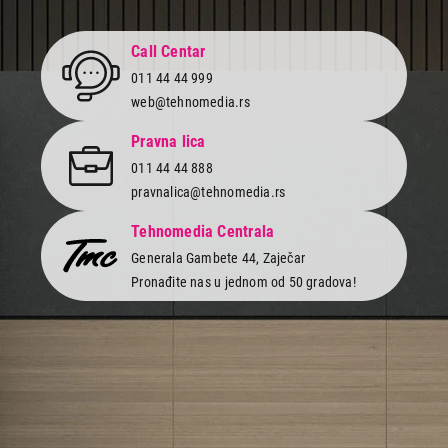
Call Centar
011 44 44 999
web@tehnomedia.rs
Pravna lica
011 44 44 888
pravnalica@tehnomedia.rs
Tehnomedia Centrala
Generala Gambete 44, Zaječar
Pronađite nas u jednom od 50 gradova!
Newsletter
Prijavite se na naš newsletter i primajte preko emaila specijalne i
ekskluzivne ponude.