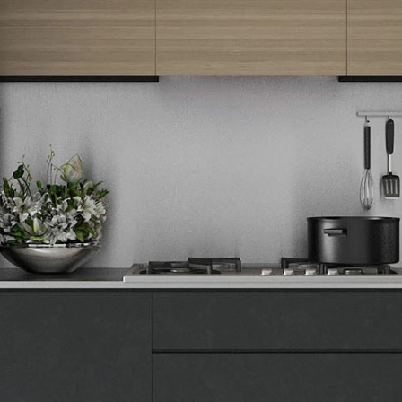
Tehnomedia
O nama
Naše prodavnice
Kontakt
Pravna lica
Pravila privatnosti
Karijera i zaposlenje