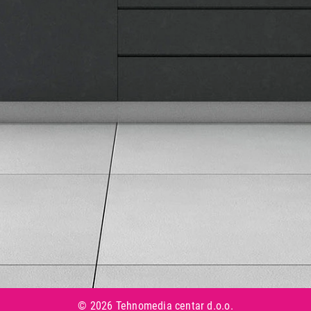
Informacije
Isporuka robe
Načini plaćanja
Uslovi korišćenja
Tax Free kupovina
Česta postavljana pitanja
eKatalog
Korisnički servis
Svi brendovi
Vraćanje robe
Reklamacije i servis
Pratite nas na društvenim mrežama
© 2026 Tehnomedia centar d.o.o.