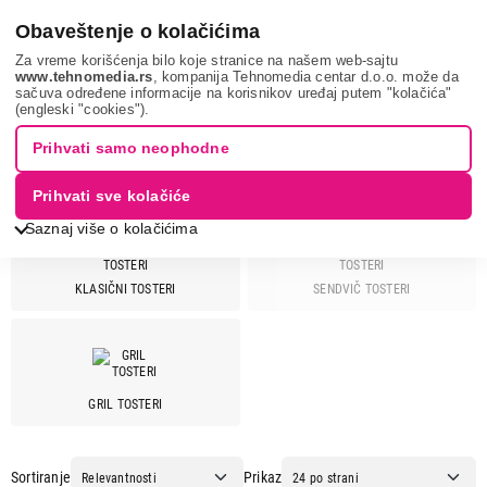
0
Obaveštenje o kolačićima
Za vreme korišćenja bilo koje stranice na našem web-sajtu
www.tehnomedia.rs
, kompanija Tehnomedia centar d.o.o. može da
sačuva određene informacije na korisnikov uređaj putem "kolačića"
Mali kuhinjski aparati
Tosteri
BOSCH
(engleski "cookies").
TOSTERI - BOSCH
Prihvati samo neophodne
Prihvati sve kolačiće
Saznaj više o kolačićima
KLASIČNI TOSTERI
SENDVIČ TOSTERI
Cena
Cena od
Cena do
GRIL TOSTERI
Brend
Ariete
11
Sortiranje
Prikaz