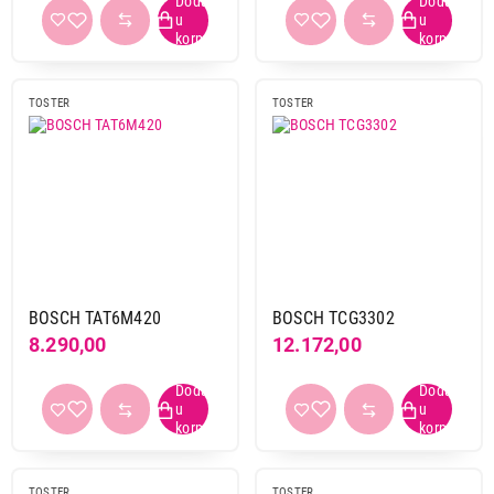
18.490,00
TOSTERI
BOSCH TCG4215
Proizvod je dodat u korpu.
TOSTER
TOSTER
Ukupno u korpi:
0,00
Nastavi kupovinu
Završi kupovinu
BOSCH TAT6M420
BOSCH TCG3302
8.290,00
12.172,00
TOSTER
TOSTER