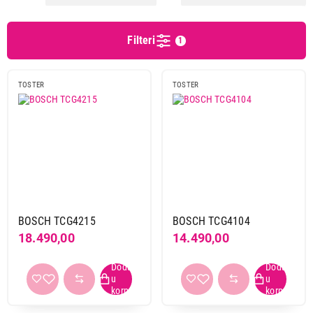
Bauer
3
Beko
2
Filteri
1
Beper
1
Bosch
14
Braun
2
TOSTER
TOSTER
Caso
1
Cecotec
6
Clatronic
1
Ecg
7
First
2
Gorenje
17
Haier
2
BOSCH TCG4215
BOSCH TCG4104
Hisense
1
18.490,00
14.490,00
Kitchenaid
10
Linea
4
Philips
8
Russell hobbs
4