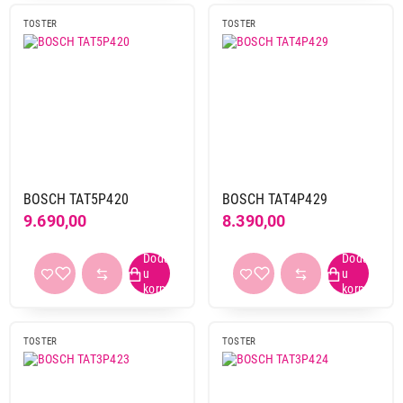
Sencor
3
TOSTER
TOSTER
Tefal
8
Tristar
3
Vivax
9
Vox
17
Wmf
1
Xiaomi
1
BOSCH TAT5P420
BOSCH TAT4P429
Snaga
9.690,00
8.390,00
1001 w i vise
3
od 751 w do 1000 w
11
Boja
bela
3
TOSTER
TOSTER
crna
3
inox
3
ostale boje
5