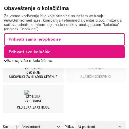
0
Obaveštenje o kolačićima
Za vreme korišćenja bilo koje stranice na našem web-sajtu
www.tehnomedia.rs
, kompanija Tehnomedia centar d.o.o. može da
sačuva određene informacije na korisnikov uređaj putem "kolačića"
Mali kuhinjski aparati
Sokovnici
PHILIPS
(engleski "cookies").
SOKOVNICI - PHILIPS
Prihvati samo neophodne
Prihvati sve kolačiće
Saznaj više o kolačićima
KLASIČNI SOKOVNICI
SOKOVNICI ZA HLADNO CEĐENJE
Cena
Cena od
Cena do
CEDILJKA ZA CITRUSE
Brend
Ariete
4
Sortiranje
Prikaz