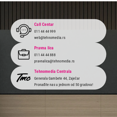
4.399,00
CEDILJKE ZA CITRUSNO VOĆE
PHILIPS HR2744
Call Centar
Proizvod je dodat u korpu.
011 44 44 999
web@tehnomedia.rs
Ukupno u korpi:
0,00
Pravna lica
011 44 44 888
Nastavi kupovinu
pravnalica@tehnomedia.rs
Tehnomedia Centrala
Završi kupovinu
Generala Gambete 44, Zaječar
Pronađite nas u jednom od 50 gradova!