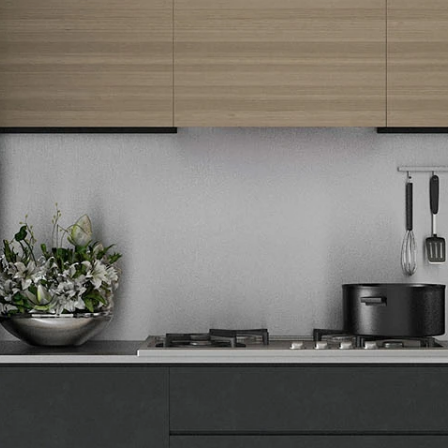
Newsletter
Prijavite se na naš newsletter i primajte preko emaila specijalne i
ekskluzivne ponude.
Tehnomedia
O nama
Naše prodavnice
Kontakt
Pravna lica
Pravila privatnosti