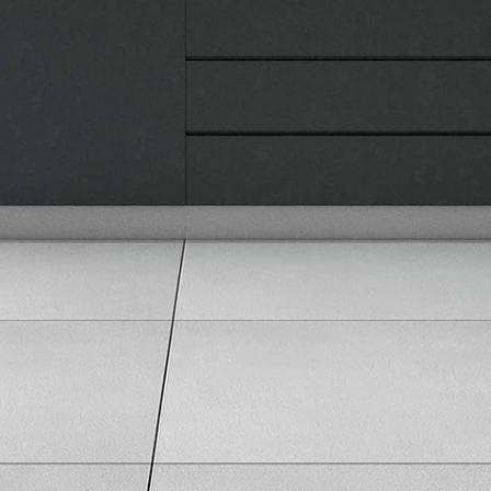
Karijera i zaposlenje
Informacije
Isporuka robe
Načini plaćanja
Uslovi korišćenja
Tax Free kupovina
Česta postavljana pitanja
eKatalog
Korisnički servis
Svi brendovi
Vraćanje robe
Reklamacije i servis
Pratite nas na društvenim mrežama