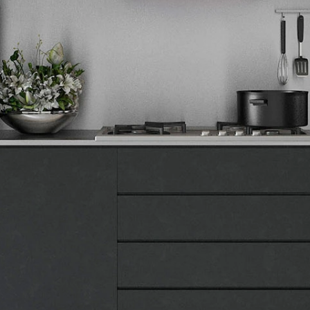
Završi kupovinu
bela
1
crna
1
Obriši filtere
Primeni filtere
Tehnomedia
O nama
Naše prodavnice
Kontakt
Pravna lica
Pravila privatnosti
Karijera i zaposlenje
Informacije
Isporuka robe
Načini plaćanja
Uslovi korišćenja