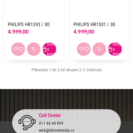
Bauer
1
Beko
2
Beper
1
PHILIPS HR1393 / 00
PHILIPS HR1501 / 00
Bosch
2
4.999,00
4.999,00
Caso
1
Cecotec
2
Clatronic
1
Ecg
2
Gorenje
3
Prikazano 1 do 2 od ukupno 2 (1 stranica)
Haier
1
Kitchenaid
10
Linea
1
Philips
2
Profi cook
1
Russell hobbs
1
Call Centar
Sencor
5
011 44 44 999
Tefal
4
web@tehnomedia.rs