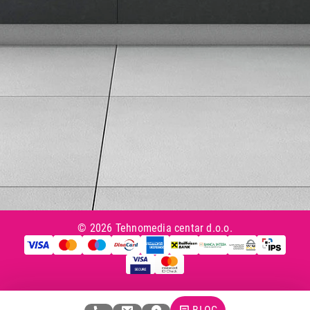
Tax Free kupovina
Česta postavljana pitanja
eKatalog
Korisnički servis
Svi brendovi
Vraćanje robe
Reklamacije i servis
Pratite nas na društvenim mrežama
© 2026 Tehnomedia centar d.o.o.