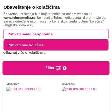
0
Obaveštenje o kolačićima
Za vreme korišćenja bilo koje stranice na našem web-sajtu
www.tehnomedia.rs
, kompanija Tehnomedia centar d.o.o. može da
sačuva određene informacije na korisnikov uređaj putem "kolačića"
Mali kuhinjski aparati
Seckalice
PHILIPS
(engleski "cookies").
SECKALICE - PHILIPS
Prihvati samo neophodne
Prihvati sve kolačiće
Sortiranje
Prikaz
Saznaj više o kolačićima
Filteri
1
Cena
Cena od
Cena do
SECKALICA
SECKALICA
Brend
Ariete
3