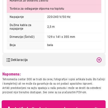
Rukavica za dodatnu zaštitu
Torbica za odlaganje otporna na toplotu
Napajanje
220-240 V/50 Hz
14.499,00
Dužina kabla za
PEGLE
2,5 m
napajanje
PHILIPS STH7030/10
Proizvod je dodat u korpu.
Dimenzije (ŠxVxD)
129 x 141 x 355 mm
Boja
bela
Ukupno u korpi:
0,00
Deklaracija
Nastavi kupovinu
Model:
PHILIPS STH7030/10
Napomena:
Naziv i vrsta robe:
PEGLA
Tehnomedia centar DOO se trudi da cene, fotografije i opisi artikala budu što tačniji
Završi kupovinu
Uvoznik:
MISON D.O.O.
i kompletniji ali ne može da garantuje da su svi podaci apsolutno ispravni.
Artikli predstavljeni na sajtu spadaju u našu ponudu i može se desiti da određeni
Zemlja porekla:
KINA
proizvod nije trenutno dostupan. Sve cene su sa uračunatim PDV-om.
Prava potrošača:
Zagarantovana sva prava
kupaca po osnovu zakona o
zaštiti potrošača