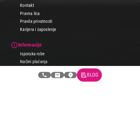
Kontakt
Pravna lica
Pravila privatnosti
Karijera i zaposlenje
Informacije
Isporuka robe
Načini plaćanja
Uslovi korišćenja
BLOG
Tax Free kupovina
Česta postavljana pitanja
eKatalog
Korisnički servis
Svi brendovi
Vraćanje robe
Reklamacije i servis