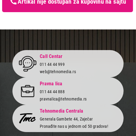
Artikal nije dostupan za kupovinu na sajtu
Call Centar
011 44 44 999
web@tehnomedia.rs
Pravna lica
011 44 44 888
pravnalica@tehnomedia.rs
Tehnomedia Centrala
Generala Gambete 44, Zaječar
Pronađite nas u jednom od 50 gradova!