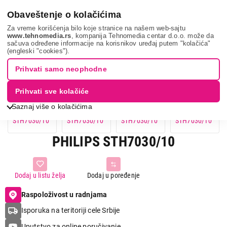
0
Obaveštenje o kolačićima
Za vreme korišćenja bilo koje stranice na našem web-sajtu
www.tehnomedia.rs
, kompanija Tehnomedia centar d.o.o. može da
sačuva određene informacije na korisnikov uređaj putem "kolačića"
Philips sth7030...
(engleski "cookies").
Prihvati samo neophodne
Prihvati sve kolačiće
Saznaj više o kolačićima
PHILIPS STH7030/10
Dodaj u listu želja
Dodaj u poređenje
Raspoloživost u radnjama
Isporuka na teritoriji cele Srbije
Uputstvo za online poručivanje