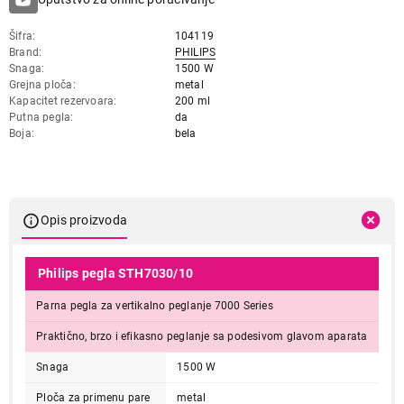
Šifra
104119
Brand
PHILIPS
Snaga
1500 W
Grejna ploča
metal
Kapacitet rezervoara
200 ml
Putna pegla
da
Boja
bela
Opis proizvoda
Philips pegla STH7030/10
Parna pegla za vertikalno peglanje 7000 Series
Praktično, brzo i efikasno peglanje sa podesivom glavom aparata
Snaga
1500 W
Ploča za primenu pare
metal