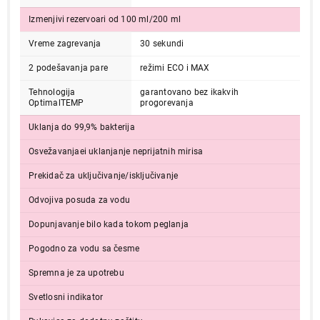
Izmenjivi rezervoari od 100 ml/200 ml
Vreme zagrevanja
30 sekundi
2 podešavanja pare
režimi ECO i MAX
Tehnologija
garantovano bez ikakvih
OptimalTEMP
progorevanja
Uklanja do 99,9% bakterija
Osvežavanjaei uklanjanje neprijatnih mirisa
Prekidač za uključivanje/isključivanje
Odvojiva posuda za vodu
Dopunjavanje bilo kada tokom peglanja
Pogodno za vodu sa česme
Spremna je za upotrebu
Svetlosni indikator