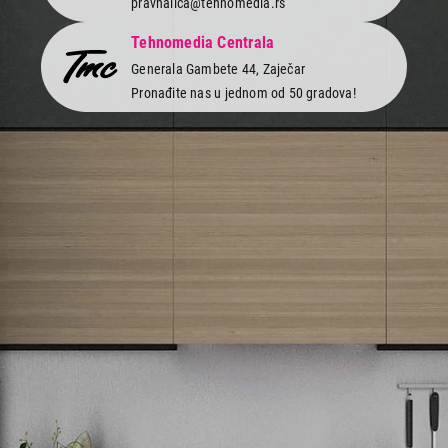
pravnalica@tehnomedia.rs
Tehnomedia Centrala
Generala Gambete 44, Zaječar
Pronađite nas u jednom od 50 gradova!
Newsletter
Prijavite se na naš newsletter i primajte preko emaila specijalne i
ekskluzivne ponude.