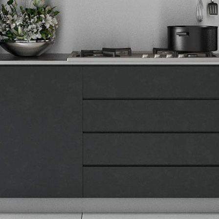
Tehnomedia
O nama
Naše prodavnice
Kontakt
Pravna lica
Pravila privatnosti
Karijera i zaposlenje
Informacije
Isporuka robe
Načini plaćanja
Uslovi korišćenja
Tax Free kupovina
Česta postavljana pitanja
eKatalog