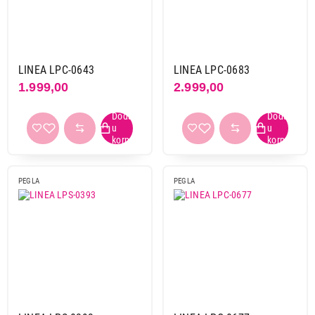
Rollman
1
Rowenta
7
Russell hobbs
11
Sencor
2
LINEA LPC-0643
LINEA LPC-0683
1.999,00
2.999,00
Tefal
44
Texell
13
Tristar
2
Vivax
7
Vox
26
Xavax
1
PEGLA
PEGLA
Obriši filtere
Primeni filtere