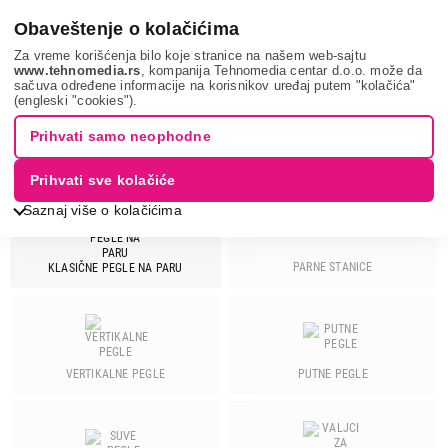
0
Obaveštenje o kolačićima
Za vreme korišćenja bilo koje stranice na našem web-sajtu
www.tehnomedia.rs
, kompanija Tehnomedia centar d.o.o. može da
sačuva određene informacije na korisnikov uređaj putem "kolačića"
Mali kućni aparati
Pegle
LINEA
(engleski "cookies").
Prihvati samo neophodne
PEGLE - LINEA
Prihvati sve kolačiće
Saznaj više o kolačićima
PARNE STANICE
KLASIČNE PEGLE NA PARU
Cena
Cena od
Cena do
VERTIKALNE PEGLE
PUTNE PEGLE
Brend
Ariete
2