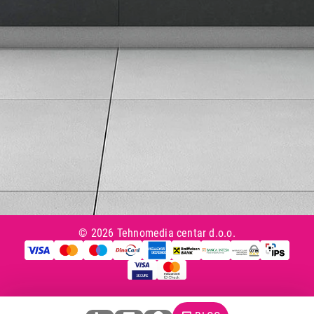
Tax Free kupovina
Česta postavljana pitanja
eKatalog
Korisnički servis
Svi brendovi
Vraćanje robe
Reklamacije i servis
Pratite nas na društvenim mrežama
© 2026 Tehnomedia centar d.o.o.