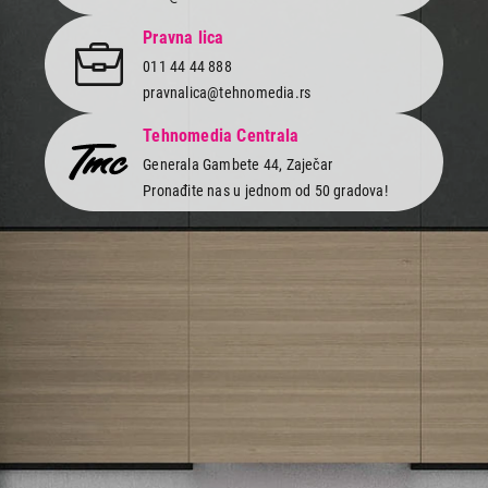
PHILIPS CA6700/91 uklanjanje kamenca
Pravna lica
Proizvod je dodat u korpu.
011 44 44 888
pravnalica@tehnomedia.rs
Ukupno u korpi:
0,00
Tehnomedia Centrala
Generala Gambete 44, Zaječar
Nastavi kupovinu
Pronađite nas u jednom od 50 gradova!
Završi kupovinu
Newsletter
Prijavite se na naš newsletter i primajte preko emaila specijalne i
ekskluzivne ponude.