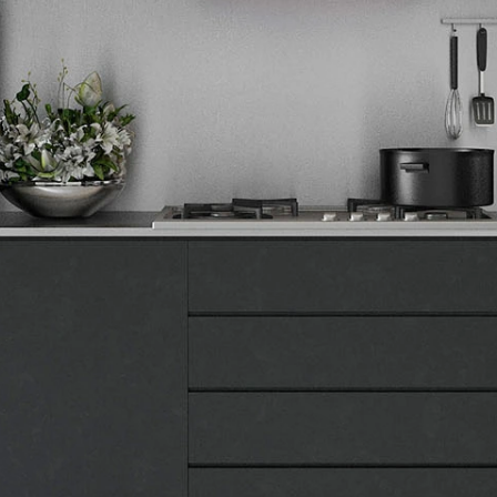
Tehnomedia
O nama
Naše prodavnice
Kontakt
Pravna lica
Pravila privatnosti
Karijera i zaposlenje
Informacije
Isporuka robe
Načini plaćanja
Uslovi korišćenja