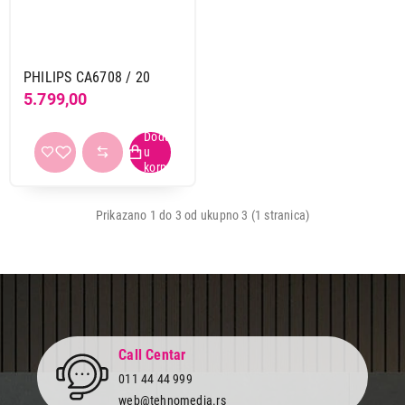
PHILIPS CA6708 / 20
5.799,00
Prikazano 1 do 3 od ukupno 3 (1 stranica)
Call Centar
011 44 44 999
1.499,00
OPREMA I SREDSTVA ZA KAFE APARATE
web@tehnomedia.rs