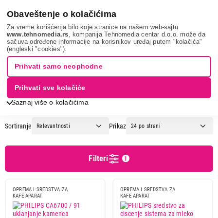
0
Obaveštenje o kolačićima
Za vreme korišćenja bilo koje stranice na našem web-sajtu
www.tehnomedia.rs
, kompanija Tehnomedia centar d.o.o. može da
sačuva određene informacije na korisnikov uređaj putem "kolačića"
Mali kuhinjski aparati
Aparati za espresso kafu
Sredstva za
(engleski "cookies").
održavanje aparata za kafu
PHILIPS
Prihvati samo neophodne
OPREMA I SREDSTVA ZA KAFE
Prihvati sve kolačiće
APARATE - PHILIPS
Saznaj više o kolačićima
Sortiranje
Prikaz
Cena
Cena od
Cena do
Filteri
1
OPREMA I SREDSTVA ZA
OPREMA I SREDSTVA ZA
KAFE APARAT
KAFE APARAT
Podgrupa