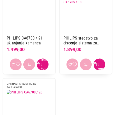
Filter za vodu
Sredstvo za čišćenje kafe aparata
Tableta za čišćenje kafe aparata
Brend
Delonghi
3
PHILIPS CA6700 / 91
PHILIPS sredstvo za
uklanjanje kamenca
ciscenje sistema za
Miele
2
mleko CA6705 / 10
1.499,00
1.899,00
Philips
3
Xavax
2
Obriši filtere
Primeni filtere
OPREMA I SREDSTVA ZA
KAFE APARAT