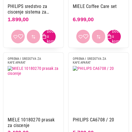
PHILIPS sredstvo za
MIELE Coffee Care set
ciscenje sistema za
mleko CA6705 / 10
1.899,00
6.999,00
OPREMA I SREDSTVA ZA
OPREMA I SREDSTVA ZA
KAFE APARAT
KAFE APARAT
MIELE 10180270 prasak
PHILIPS CA6708 / 20
za ciscenje