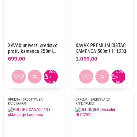
Filter za vodu
Sredstvo za čišćenje kafe aparata
Tableta za čišćenje kafe aparata
Brend
Delonghi
3
XAVAX univerz. sredstvo
XAVAX PREMIUM CISTAC
protiv kamenca 250ml
KAMENCA 500ml 111283
Miele
2
111734
699,00
1.099,00
Philips
3
Xavax
2
Primeni filtere
OPREMA I SREDSTVA ZA
OPREMA I SREDSTVA ZA
KAFE APARAT
KAFE APARAT