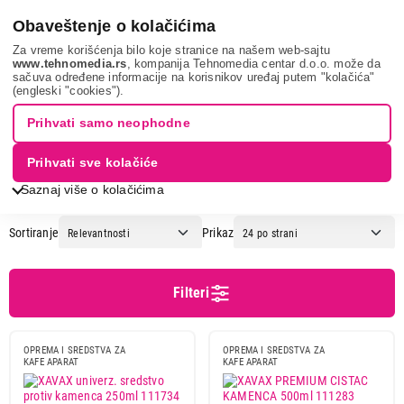
0
Obaveštenje o kolačićima
Za vreme korišćenja bilo koje stranice na našem web-sajtu
www.tehnomedia.rs
, kompanija Tehnomedia centar d.o.o. može da
sačuva određene informacije na korisnikov uređaj putem "kolačića"
Mali kuhinjski aparati
Aparati za espresso kafu
Sredstva za
(engleski "cookies").
održavanje aparata za kafu
Prihvati samo neophodne
OPREMA I SREDSTVA ZA KAFE
Prihvati sve kolačiće
APARATE
Saznaj više o kolačićima
Sortiranje
Prikaz
Cena
Cena od
Cena do
Filteri
OPREMA I SREDSTVA ZA
OPREMA I SREDSTVA ZA
KAFE APARAT
KAFE APARAT
Podgrupa