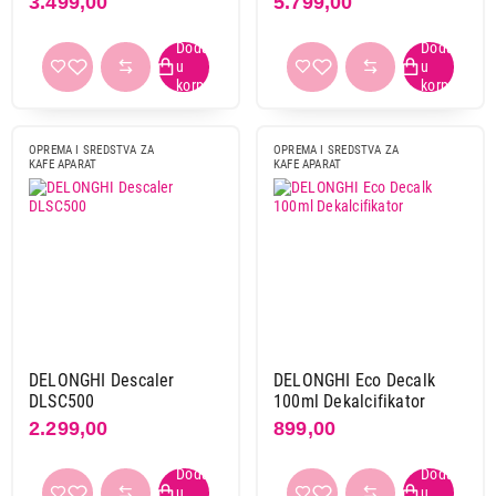
3.499,00
5.799,00
OPREMA I SREDSTVA ZA
OPREMA I SREDSTVA ZA
KAFE APARAT
KAFE APARAT
699,00
OPREMA I SREDSTVA ZA KAFE APARATE
XAVAX univerz. sredstvo protiv kamenca
250ml 111734
Proizvod je dodat u korpu.
DELONGHI Descaler
DELONGHI Eco Decalk
DLSC500
100ml Dekalcifikator
Ukupno u korpi:
0,00
2.299,00
899,00