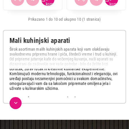
Nastavi kupovinu
Prikazano 1 do 10 od ukupno 10 (1 stranica)
Završi kupovinu
Mali kuhinjski aparati
Širok asortiman malih kuhinjskih aparata koji vam olakšavaju
svakodnevnu pripremu hrane i pića, štedeći vreme i trud u kuhinji.
Od pripreme jutarnje kafe do večernjeg kuvanja, naši aparati su
dizajnirani da zadovolje sve vaše potrebe - bilo da želite brzi
doručak, zdrav ručak ili kreativne kulinarske eksperimente.
Kombinujući modernu tehnologiju, funkcionalnost i eleganciju, ovi
uređaji postaju nezamenjivi pomoćnici u svakom domaćinstvu,
omogućavajući vam da sa lakoćom pripremate omiljena jela i
uživate u kulinarskim užicima.
Aparati za espresso kafu
Profesionalni aparati za espresso kafu koji vam omogućavaju
pripremu autentičnog italijanskog espressa, kapućina i drugih
kafenih specijaliteta u vašem domu. Sa snažnim pumpama,
preciznom kontrolom temperature i mlečnim penilom, garantuju
vrhunski kvalitet i aromu vaše omiljene kafe.