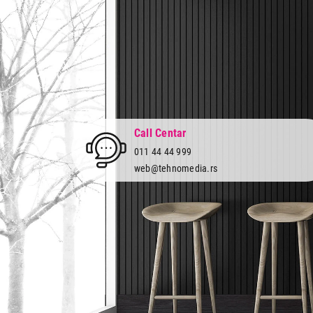
Call Centar
011 44 44 999
web@tehnomedia.rs
Tehnomedia
O nama
Naše prodavnice