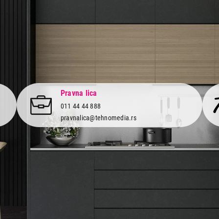
Pravna lica
011 44 44 888
pravnalica@tehnomedia.rs
Informacije
Korisnički
Isporuka robe
Svi brendo
Načini plaćanja
Vraćanje r