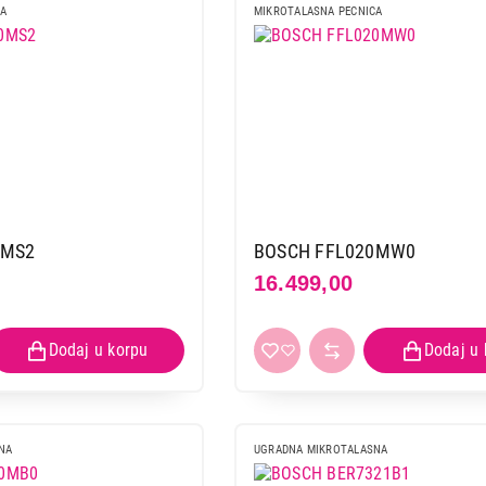
CA
MIKROTALASNA PECNICA
UGRADNE MIKROTALASNE
BOSCH BFL554MB0
Proizvod je dodat u korpu.
Ukupno u korpi:
0,00
0MS2
BOSCH FFL020MW0
16.499,00
Nastavi kupovinu
Završi
NA
UGRADNA MIKROTALASNA