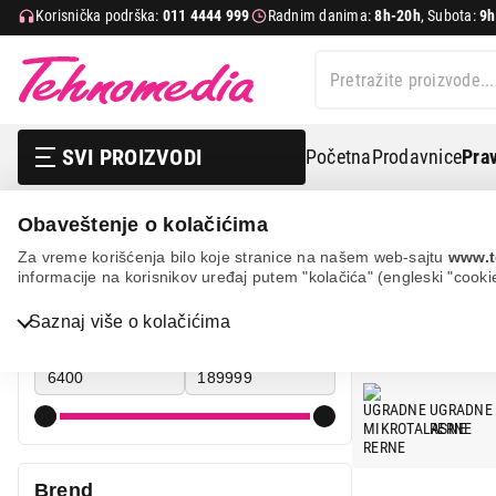
Korisnička podrška:
011 4444 999
Radnim danima:
8h-20h
, Subota:
9h
SVI PROIZVODI
Početna
Prodavnice
Prav
Obaveštenje o kolačićima
Bela tehnika
Mikrotalasne rerne
BOSCH
Za vreme korišćenja bilo koje stranice na našem web-sajtu
www.t
informacije na korisnikov uređaj putem "kolačića" (engleski "cooki
MIK
Bela tehnika
Cena
Saznaj više o kolačićima
Cena od
Cena do
TV, audio, video i foto
IT & Gaming
UGRADNE
RERNE
Mobilni telefoni i tableti
Mali kućni aparati
Brend