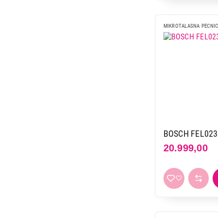
Vivax
6
Vox
14
MIKROTALASNA PECNI
Whirlpool
4
BOSCH FEL02
20.999,00