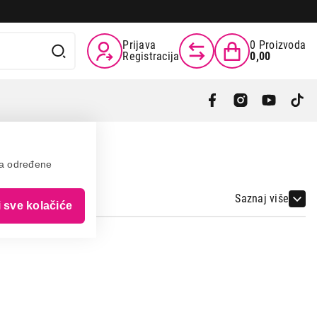
Prijava
0
Proizvoda
Registracija
0,00
va određene
Saznaj više
i sve kolačiće