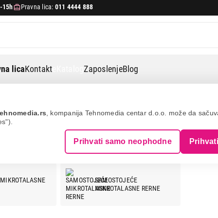
-15h
Pravna lica:
011 4444 888
na lica
Kontakt
eKatalog
Zaposlenje
Blog
ehnomedia.rs
, kompanija Tehnomedia centar d.o.o. može da saču
es").
ROTALASNE RERNE - BOSCH
Prihvati samo neophodne
Prihvat
 MIKROTALASNE
SAMOSTOJEĆE
MIKROTALASNE RERNE