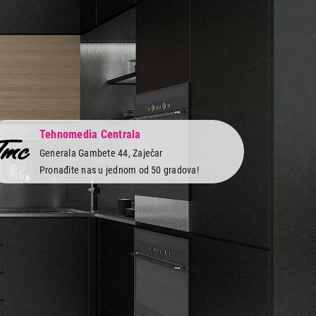
Tehnomedia Centrala
Generala Gambete 44, Zaječar
Pronađite nas u jednom od 50 gradova!
 servis
Newsletter
Prijavite se na naš newsletter i primajte preko
vi
emaila specijalne i ekskluzivne ponude.
obe