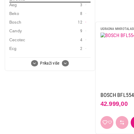
Aeg
3
Mali kuhinjski aparati
Beko
8
Grejanje i hlađenje
Bosch
12
UGRADNA MIKROTALAS
Nega tela, lepota i zdravlje
Candy
9
Cecotec
4
Sport i putovanje
Ecg
2
Sve za kuću i baštu
Electrolux
2
Prikaži više
Gorenje
15
Vesa
Haier
5
Hansa
6
Hisense
4
BOSCH BFL55
LG
8
42.999,00
Midea
1
Samsung
9
Tesla
3