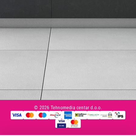
Uslovi korišćenja
Tax Free kupovina
Česta postavljana pitanja
eKatalog
Korisnički servis
Svi brendovi
Vraćanje robe
Reklamacije i servis
Pratite nas na društvenim mrežama
© 2026 Tehnomedia centar d.o.o.