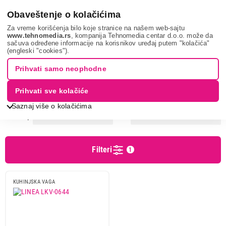
0
Obaveštenje o kolačićima
Za vreme korišćenja bilo koje stranice na našem web-sajtu
www.tehnomedia.rs
, kompanija Tehnomedia centar d.o.o. može da
sačuva određene informacije na korisnikov uređaj putem "kolačića"
Mali kuhinjski aparati
Aparati za pripremu i čuvanje hrane
(engleski "cookies").
Kuhinjske vage
LINEA
Prihvati samo neophodne
KUHINJSKE VAGE - LINEA
Prihvati sve kolačiće
Saznaj više o kolačićima
Sortiranje
Prikaz
Filteri
1
Cena
Cena od
Cena do
KUHINJSKA VAGA
Podgrupa