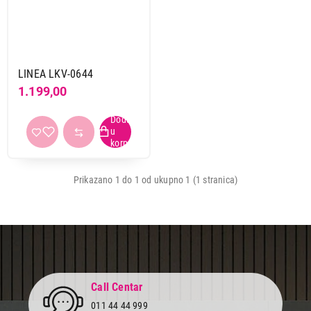
Kuhinjske vage bez posude
Kuhinjske vage sa posudom
Brend
LINEA LKV-0644
Bauer
4
1.199,00
Beper
1
Beurer
3
Caso
2
Cecotec
2
Clatronic
3
Prikazano 1 do 1 od ukupno 1 (1 stranica)
Ecg
4
Gorenje
1
Linea
1
Sencor
4
Tefal
1
Terraillon
6
Call Centar
Tristar
1
011 44 44 999