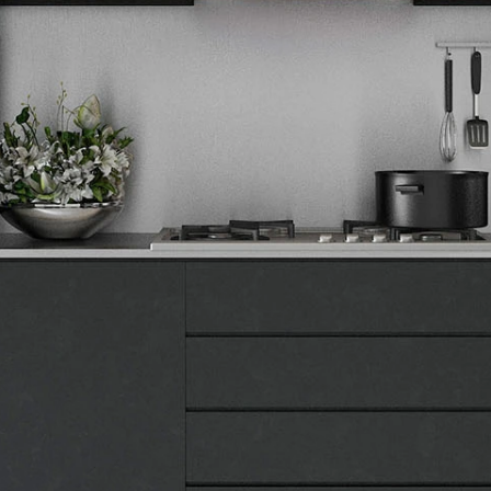
Završi kupovinu
Tehnomedia
O nama
Naše prodavnice
Kontakt
Pravna lica
Pravila privatnosti
Karijera i zaposlenje
Informacije
Isporuka robe
Načini plaćanja