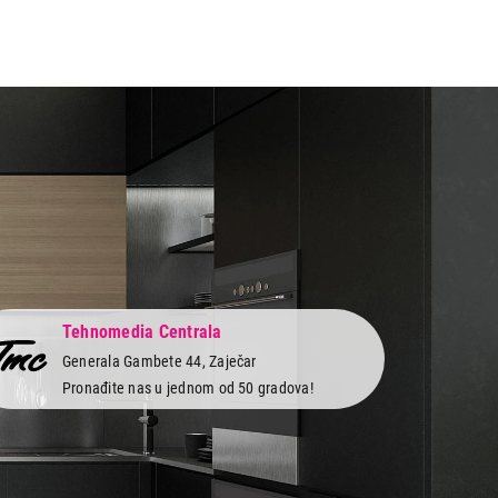
 kupovinu
Tehnomedia Centrala
Generala Gambete 44, Zaječar
Pronađite nas u jednom od 50 gradova!