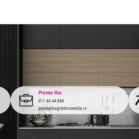
Ukupno u korpi:
0,00
Nastavi kupovinu
Završi
Pravna lica
011 44 44 888
pravnalica@tehnomedia.rs