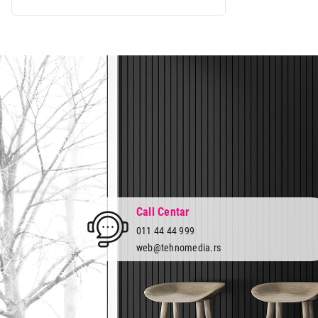
Call Centar
011 44 44 999
web@tehnomedia.rs