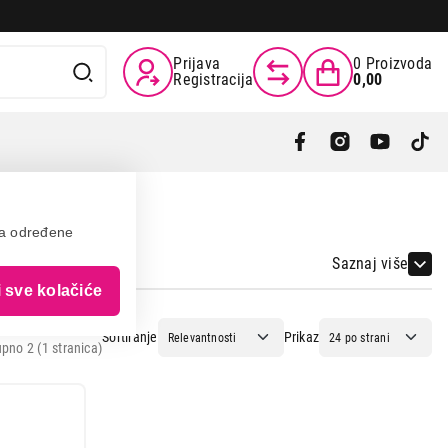
Prijava
0
Proizvoda
Registracija
0,00
va određene
Saznaj više
i sve kolačiće
Sortiranje
Prikaz
pno 2 (1 stranica)