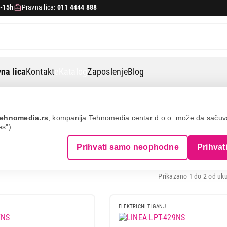
-15h
Pravna lica:
011 4444 888
na lica
Kontakt
eKatalog
Zaposlenje
Blog
lektrični tiganji
LINEA
ehnomedia.rs
, kompanija Tehnomedia centar d.o.o. može da saču
es").
TRIČNI TIGANJI - LINEA
Prihvati samo neophodne
Prihvat
Prikazano 1 do 2 od uku
ELEKTRICNI TIGANJ