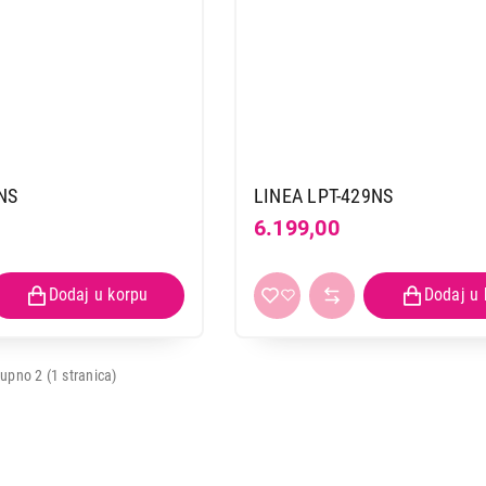
NS
LINEA LPT-429NS
6.199,00
upno 2 (1 stranica)
ELEKTRIČNI TIGANJI
LINEA LPT-367NS
Proizvod je dodat u korpu.