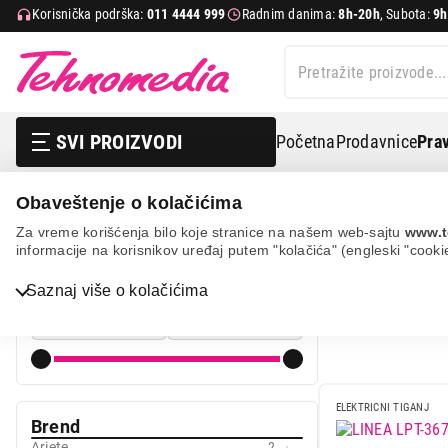
Korisnička podrška:
011 4444 999
Radnim danima:
8h-20h
, Subota:
9h
SVI PROIZVODI
Početna
Prodavnice
Prav
Obaveštenje o kolačićima
Mali kuhinjski aparati
Aparati za kuvanje i pečenje
E
Za vreme korišćenja bilo koje stranice na našem web-sajtu
www.t
informacije na korisnikov uređaj putem "kolačića" (engleski "cooki
ELEK
Cena
Bela tehnika
Saznaj više o kolačićima
Cena od
Cena do
TV, audio, video i foto
IT & Gaming
Mobilni telefoni i tableti
ELEKTRICNI TIGANJ
Brend
Mali kućni aparati
Ariete
2