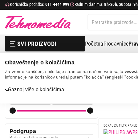
Korisnička podrška:
011 4444 999
Radnim danima:
8h-20h
, Subota:
9h
SVI PROIZVODI
Početna
Prodavnice
Prav
Obaveštenje o kolačićima
Mali kuhinjski aparati
Aparati za vodu i filtraciju
Boka
Za vreme korišćenja bilo koje stranice na našem web-sajtu
www.t
informacije na korisnikov uređaj putem "kolačića" (engleski "cooki
BOKA
Cena
Bela tehnika
Saznaj više o kolačićima
Cena od
Cena do
TV, audio, video i foto
IT & Gaming
Mobilni telefoni i tableti
BOKAL ZA FILTRIRANJE
Podgrupa
Mali kućni aparati
Bokali za filtriranje vode