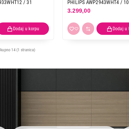
933WHT12 / 31
PHILIPS AWP2943WHT4 / 10
3.299,00
kupno 14 (1 stranica)