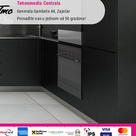
Tehnomedia Centrala
Generala Gambete 44, Zaječar
Pronađite nas u jednom od 50 gradova!
 servis
Newsletter
Prijavite se na naš newsletter i primajte preko
vi
emaila specijalne i ekskluzivne ponude.
obe
 i servis
as na društvenim