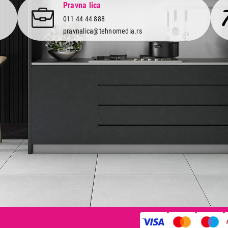
Pravna lica
011 44 44 888
pravnalica@tehnomedia.rs
Informacije
Korisnički
Isporuka robe
Svi brendo
Načini plaćanja
Vraćanje r
Uslovi korišćenja
Reklamacije
Tax Free kupovina
Pratite n
mrežama
Česta postavljana pitanja
eKatalog