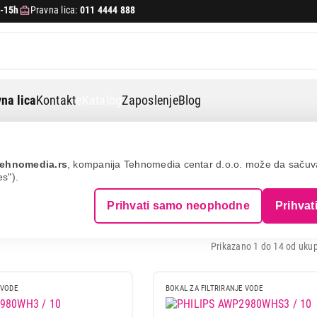
-15h
Pravna lica:
011 4444 888
na lica
Kontakt
eKatalog
Zaposlenje
Blog
li za filtriranje vode
PHILIPS
ehnomedia.rs
, kompanija Tehnomedia centar d.o.o. može da saču
es").
LI ZA FILTRIRANJE VODE - PHILIPS
Prihvati samo neophodne
Prihvat
Prikazano 1 do 14 od ukup
 VODE
BOKAL ZA FILTRIRANJE VODE