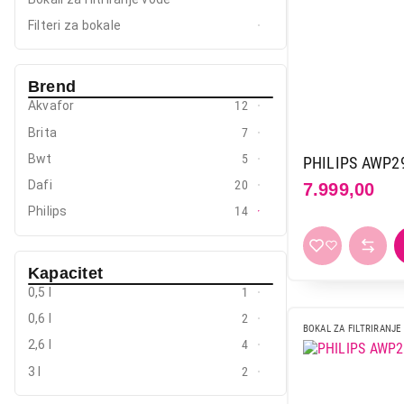
Mali kuhinjski aparati
Filteri za bokale
Grejanje i hlađenje
Brend
Nega tela, lepota i zdravlje
Akvafor
12
Sport i putovanje
Brita
7
Sve za kuću i baštu
Bwt
5
PHILIPS AWP2
Dafi
20
7.999,00
Vesa
Philips
14
Kapacitet
0,5 l
1
0,6 l
2
BOKAL ZA FILTRIRANJE
2,6 l
4
3 l
2