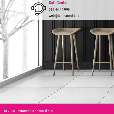
Call Centar
011 44 44 999
web@tehnomedia.rs
Tehnomedia
O nama
Naše prodavnice
Kontakt
Pravna lica
Pravila privatnosti
Karijera i zaposlenje
© 2026 Tehnomedia centar d.o.o.